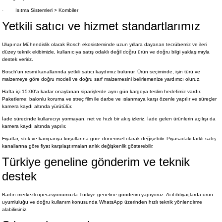
·
Isıtma Sistemleri > Kombiler
Yetkili satıcı ve hizmet standartlarımız
Ulupınar Mühendislik olarak Bosch ekosisteminde uzun yıllara dayanan tecrübemiz ve ileri
düzey teknik ekibimizle, kullanıcıya satış odaklı değil doğru ürün ve doğru bilgi yaklaşımıyla
destek veririz.
Bosch'un resmi kanallarında yetkili satıcı kaydımız bulunur. Ürün seçiminde, işin türü ve
malzemeye göre doğru modeli ve doğru sarf malzemesini belirlemenize yardımcı oluruz.
Hafta içi 15:00'a kadar onaylanan siparişlerde aynı gün kargoya teslim hedefimiz vardır.
Paketleme; balonlu koruma ve streç film ile darbe ve ıslanmaya karşı özenle yapılır ve süreçler
kamera kaydı altında yürütülür.
İade sürecinde kullanıcıyı yormayan, net ve hızlı bir akış izleriz. İade gelen ürünlerin açılışı da
kamera kaydı altında yapılır.
Fiyatlar, stok ve kampanya koşullarına göre dönemsel olarak değişebilir. Piyasadaki farklı satış
kanallarına göre fiyat karşılaştırmaları anlık değişkenlik gösterebilir.
Türkiye geneline gönderim ve teknik
destek
Bartın merkezli operasyonumuzla Türkiye geneline gönderim yapıyoruz. Acil ihtiyaçlarda ürün
uyumluluğu ve doğru kullanım konusunda WhatsApp üzerinden hızlı teknik yönlendirme
alabilirsiniz.