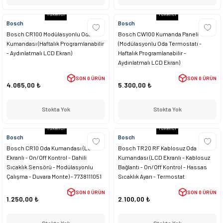
Tükendi
Tükendi
Bosch
Bosch
Bosch CR100 Modülasyonlu Oda
Bosch CW100 Kumanda Paneli
Kumandası (Haftalık Programlanabilir
(Modülasyonlu Oda Termostatı -
- Aydınlatmalı LCD Ekran)
Haftalık Programlanabilir -
Aydınlatmalı LCD Ekran)
SON 0 ÜRÜN
SON 0 ÜRÜN
4.065,00 ₺
5.300,00 ₺
Stokta Yok
Stokta Yok
Tükendi
Tükendi
Bosch
Bosch
Bosch CR10 Oda Kumandası (LCD
Bosch TR20 RF Kablosuz Oda
Ekranlı - On/Off Kontrol - Dahili
Kumandası (LCD Ekranlı - Kablosuz
Sıcaklık Sensörü - Modülasyonlu
Bağlantı - On/Off Kontrol - Hassas
Çalışma - Duvara Monte) - 7738111051
Sıcaklık Ayarı - Termostat
Fonksiyonu) - 7738111054
SON 0 ÜRÜN
SON 0 ÜRÜN
1.250,00 ₺
2.100,00 ₺