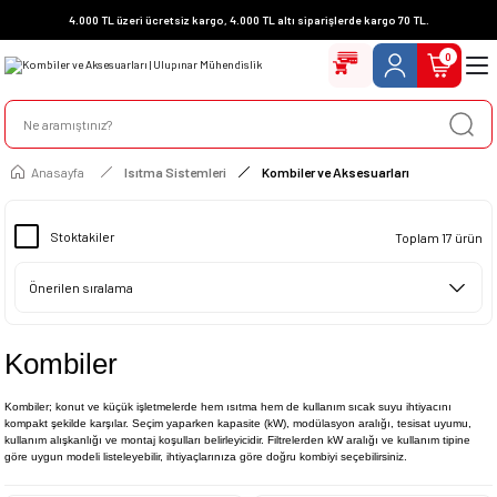
4.000 TL üzeri ücretsiz kargo, 4.000 TL altı siparişlerde kargo 70 TL.
0
Anasayfa
Isıtma Sistemleri
Kombiler ve Aksesuarları
Stoktakiler
Toplam 17 ürün
Kombiler
Kombiler; konut ve küçük işletmelerde hem ısıtma hem de kullanım sıcak suyu ihtiyacını
kompakt şekilde karşılar. Seçim yaparken kapasite (kW), modülasyon aralığı, tesisat uyumu,
kullanım alışkanlığı ve montaj koşulları belirleyicidir. Filtrelerden kW aralığı ve kullanım tipine
göre uygun modeli listeleyebilir, ihtiyaçlarınıza göre doğru kombiyi seçebilirsiniz.