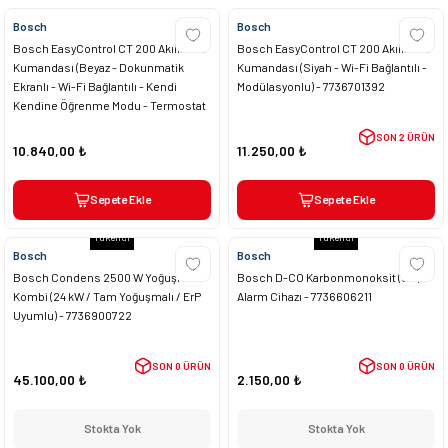
Bosch
Bosch
Bosch EasyControl CT 200 Akıllı Oda
Bosch EasyControl CT 200 Akıllı Oda
Kumandası (Beyaz - Dokunmatik
Kumandası (Siyah - Wi-Fi Bağlantılı -
Ekranlı - Wi-Fi Bağlantılı - Kendi
Modülasyonlu) - 7736701392
Kendine Öğrenme Modu - Termostat
Fonksiyonlu) - 7736701341
SON 2 ÜRÜN
10.840,00 ₺
11.250,00 ₺
Sepete Ekle
Sepete Ekle
Tükendi
Tükendi
Bosch
Bosch
Bosch Condens 2500 W Yoğuşmalı
Bosch D-CO Karbonmonoksit (CO)
Kombi (24 kW / Tam Yoğuşmalı / ErP
Alarm Cihazı - 7736606211
Uyumlu) - 7736900722
SON 0 ÜRÜN
SON 0 ÜRÜN
45.100,00 ₺
2.150,00 ₺
Stokta Yok
Stokta Yok