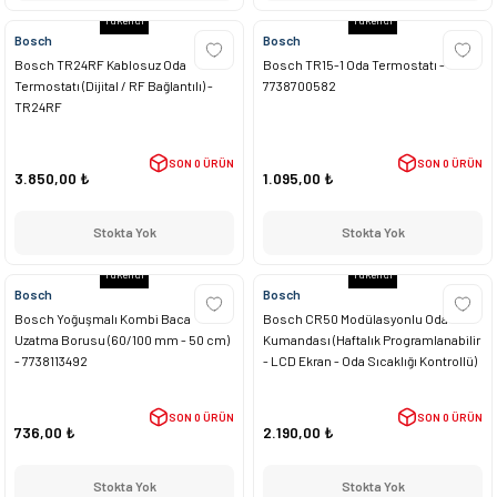
Tükendi
Tükendi
Bosch
Bosch
Bosch TR24RF Kablosuz Oda
Bosch TR15-1 Oda Termostatı -
Termostatı (Dijital / RF Bağlantılı) -
7738700582
TR24RF
SON 0 ÜRÜN
SON 0 ÜRÜN
3.850,00 ₺
1.095,00 ₺
Stokta Yok
Stokta Yok
Tükendi
Tükendi
Bosch
Bosch
Bosch Yoğuşmalı Kombi Baca
Bosch CR50 Modülasyonlu Oda
Uzatma Borusu (60/100 mm - 50 cm)
Kumandası (Haftalık Programlanabilir
- 7738113492
- LCD Ekran - Oda Sıcaklığı Kontrollü)
SON 0 ÜRÜN
SON 0 ÜRÜN
736,00 ₺
2.190,00 ₺
Stokta Yok
Stokta Yok