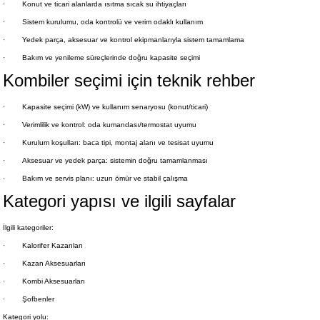
·
Konut ve ticari alanlarda ısıtma sıcak su ihtiyaçları
·
Sistem kurulumu, oda kontrolü ve verim odaklı kullanım
·
Yedek parça, aksesuar ve kontrol ekipmanlarıyla sistem tamamlama
·
Bakım ve yenileme süreçlerinde doğru kapasite seçimi
Kombiler seçimi için teknik rehber
·
Kapasite seçimi (kW) ve kullanım senaryosu (konut/ticari)
·
Verimlilik ve kontrol: oda kumandası/termostat uyumu
·
Kurulum koşulları: baca tipi, montaj alanı ve tesisat uyumu
·
Aksesuar ve yedek parça: sistemin doğru tamamlanması
·
Bakım ve servis planı: uzun ömür ve stabil çalışma
Kategori yapısı ve ilgili sayfalar
İlgili kategoriler:
·
Kalorifer Kazanları
·
Kazan Aksesuarları
·
Kombi Aksesuarları
·
Şofbenler
Kategori yolu: