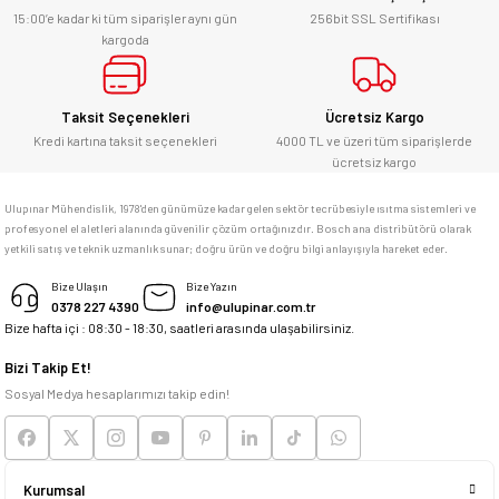
15:00’e kadar ki tüm siparişler aynı gün
256bit SSL Sertifikası
kargoda
Taksit Seçenekleri
Ücretsiz Kargo
Kredi kartına taksit seçenekleri
4000 TL ve üzeri tüm siparişlerde
ücretsiz kargo
Ulupınar Mühendislik, 1978'den günümüze kadar gelen sektör tecrübesiyle ısıtma sistemleri ve
profesyonel el aletleri alanında güvenilir çözüm ortağınızdır. Bosch ana distribütörü olarak
yetkili satış ve teknik uzmanlık sunar; doğru ürün ve doğru bilgi anlayışıyla hareket eder.
Bize Ulaşın
Bize Yazın
0378 227 4390
info@ulupinar.com.tr
Bize hafta içi : 08:30 - 18:30, saatleri arasında ulaşabilirsiniz.
Bizi Takip Et!
Sosyal Medya hesaplarımızı takip edin!
Kurumsal