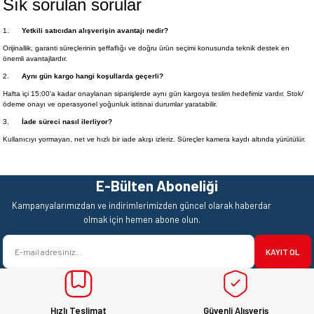
Sık sorulan sorular
1.
Yetkili satıcıdan alışverişin avantajı nedir?
Orijinallik, garanti süreçlerinin şeffaflığı ve doğru ürün seçimi konusunda teknik destek en
önemli avantajlardır.
2.
Aynı gün kargo hangi koşullarda geçerli?
Hafta içi 15:00'a kadar onaylanan siparişlerde aynı gün kargoya teslim hedefimiz vardır. Stok/
ödeme onayı ve operasyonel yoğunluk istisnai durumlar yaratabilir.
3.
İade süreci nasıl ilerliyor?
Kullanıcıyı yormayan, net ve hızlı bir iade akışı izleriz. Süreçler kamera kaydı altında yürütülür.
E-Bülten Aboneliği
Kampanyalarımızdan ve indirimlerimizden güncel olarak haberdar
olmak için hemen abone olun.
KAYIT OL
Hızlı Teslimat
Güvenli Alışveriş