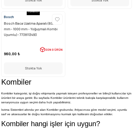
Stokta Yok
Stokta Yok
Tükendi
Bosch
Bosch Baca Uzatma Aparatı (60/100
mm - 1000 mm - Yoğuşmalı Kombi
Uyumlu) - 7738113493
SON 0 ÜRÜN
960,00 ₺
Stokta Yok
Kombiler
Kombiler kategorisi, işi doğru ekipmanla yapmak isteyen profesyoneller ve bilinçli kullanıcılar için
ürünleri bir araya getirir. Bu sayfada Kombiler ürünlerini teknik bakışla karşılaştırabilir, kullanım
senaryonuza uygun seçimi daha hızlı yapabilirsiniz.
Isıtma Sistemleri altında yer alan Kombiler grubunda; ihtiyacınıza göre model seçimi, uyumlu
sarf ve aksesuarlar ile doğru kombinasyonu kurmak işin kalitesini doğrudan etkiler.
Kombiler hangi işler için uygun?