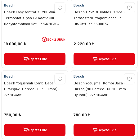
Bosch
Bosch
Bosch EasyControl CT 200 Akıllı Oda
Bosch TR32 RF Kablosuz Oda
Termostatı Siyah + 3 Adet Akıllı
Termostatı (Programlanabilir -
Radyatör Vanası Seti - 7736701394
On/Off) - 7716500673
SON 2 ÜRÜN
19.000,00 ₺
2.220,00 ₺
Sepete Ekle
Sepete Ekle
Bosch
Bosch
Bosch Yoğuşmalı Kombi Baca
Bosch Yoğuşmalı Kombi Baca
Dirseği (45 Derece - 60/100 mm) -
Dirseği (90 Derece - 60/100 mm
7738113495
Uyumlu) - 7738113496
750,00 ₺
780,00 ₺
Sepete Ekle
Sepete Ekle