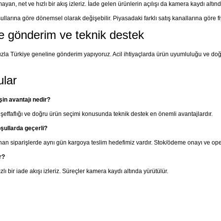
yan, net ve hızlı bir akış izleriz. İade gelen ürünlerin açılışı da kamera kaydı altında
llarına göre dönemsel olarak değişebilir. Piyasadaki farklı satış kanallarına göre fiya
e gönderim ve teknik destek
zla Türkiye geneline gönderim yapıyoruz. Acil ihtiyaçlarda ürün uyumluluğu ve do
ular
işin avantajı nedir?
in şeffaflığı ve doğru ürün seçimi konusunda teknik destek en önemli avantajlardır.
şullarda geçerli?
nan siparişlerde aynı gün kargoya teslim hedefimiz vardır. Stok/ödeme onayı ve oper
r?
lı bir iade akışı izleriz. Süreçler kamera kaydı altında yürütülür.