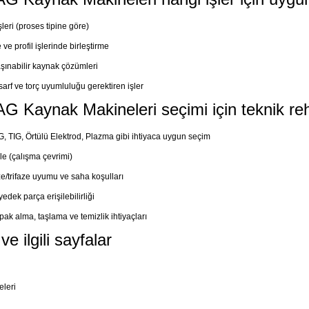
leri (proses tipine göre)
ve profil işlerinde birleştirme
şınabilir kaynak çözümleri
sarf ve torç uyumluluğu gerektiren işler
G Kaynak Makineleri seçimi için teknik re
 TIG, Örtülü Elektrod, Plazma gibi ihtiyaca uygun seçim
le (çalışma çevrimi)
e/trifaze uyumu ve saha koşulları
edek parça erişilebilirliği
ak alma, taşlama ve temizlik ihtiyaçları
e ilgili sayfalar
leri