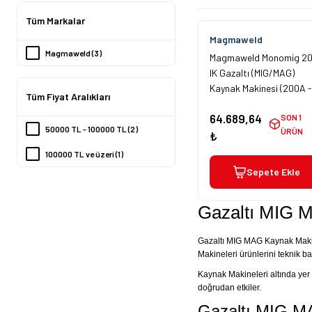
Tüm Markalar
Magmaweld
Magmaweld (3)
Magmaweld Monomig 2
IK Gazaltı (MIG/MAG)
Kaynak Makinesi (200A -
Tüm Fiyat Aralıkları
Monofaze - İnvertör)
64.689,64
SON 1
50000 TL - 100000 TL (2)
ÜRÜN
₺
100000 TL ve üzeri (1)
Sepete Ekle
Gazaltı MIG 
Gazaltı MIG MAG Kaynak Makinel
Makineleri ürünlerini teknik ba
Kaynak Makineleri altında yer
doğrudan etkiler.
Gazaltı MIG MA