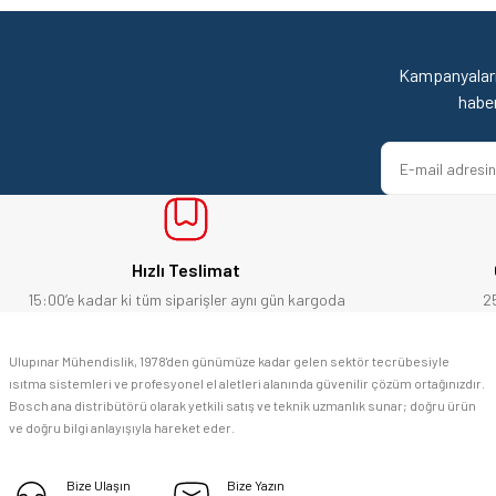
Kampanyaları
habe
Hızlı Teslimat
15:00’e kadar ki tüm siparişler aynı gün kargoda
2
Ulupınar Mühendislik, 1978'den günümüze kadar gelen sektör tecrübesiyle
ısıtma sistemleri ve profesyonel el aletleri alanında güvenilir çözüm ortağınızdır.
Bosch ana distribütörü olarak yetkili satış ve teknik uzmanlık sunar; doğru ürün
ve doğru bilgi anlayışıyla hareket eder.
Bize Ulaşın
Bize Yazın