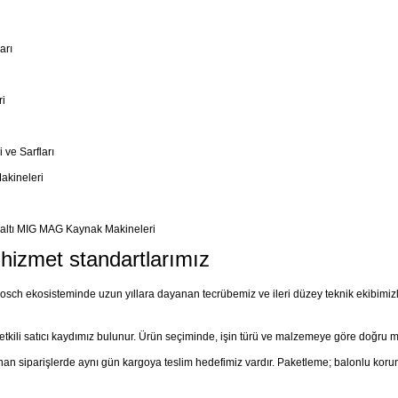
arı
i
 ve Sarfları
akineleri
altı MIG MAG Kaynak Makineleri
e hizmet standartlarımız
sch ekosisteminde uzun yıllara dayanan tecrübemiz ve ileri düzey teknik ekibimizle,
etkili satıcı kaydımız bulunur. Ürün seçiminde, işin türü ve malzemeye göre doğru 
nan siparişlerde aynı gün kargoya teslim hedefimiz vardır. Paketleme; balonlu korum