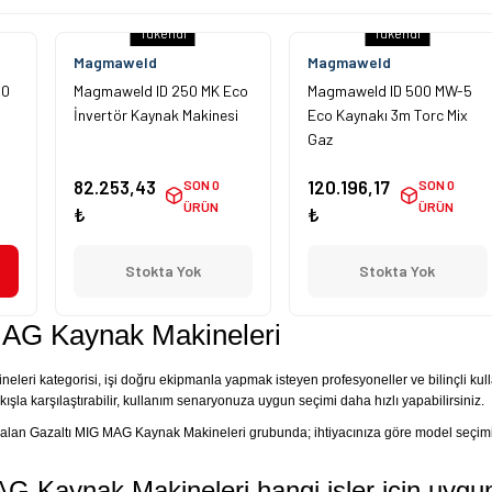
Tükendi
Tükendi
Magmaweld
Magmaweld
00
Magmaweld ID 250 MK Eco
Magmaweld ID 500 MW-5
İnvertör Kaynak Makinesi
Eco Kaynakı 3m Torc Mix
Gaz
82.253,43
120.196,17
SON 0
SON 0
ÜRÜN
ÜRÜN
₺
₺
Stokta Yok
Stokta Yok
MAG Kaynak Makineleri
eri kategorisi, işi doğru ekipmanla yapmak isteyen profesyoneller ve bilinçli kulla
kışla karşılaştırabilir, kullanım senaryonuza uygun seçimi daha hızlı yapabilirsiniz.
 alan Gazaltı MIG MAG Kaynak Makineleri grubunda; ihtiyacınıza göre model seçimi,
G Kaynak Makineleri hangi işler için uygu