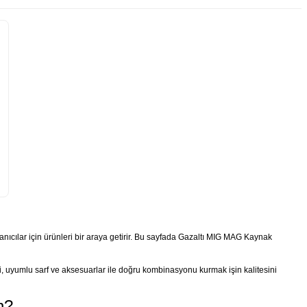
nıcılar için ürünleri bir araya getirir. Bu sayfada Gazaltı MIG MAG Kaynak
 uyumlu sarf ve aksesuarlar ile doğru kombinasyonu kurmak işin kalitesini
n?