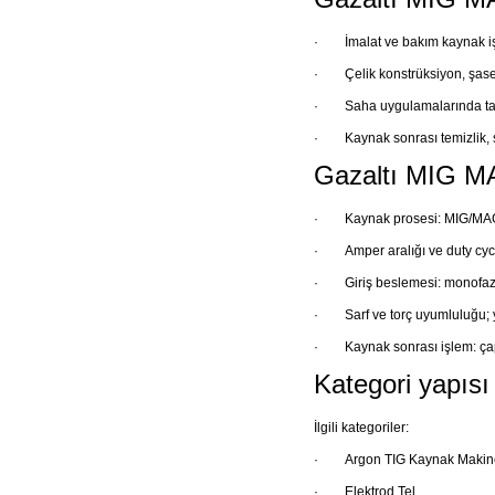
·
İmalat ve bakım kaynak iş
·
Çelik konstrüksiyon, şase 
·
Saha uygulamalarında ta
·
Kaynak sonrası temizlik, 
Gazaltı MIG MA
·
Kaynak prosesi: MIG/MAG,
·
Amper aralığı ve duty cyc
·
Giriş beslemesi: monofaz
·
Sarf ve torç uyumluluğu; y
·
Kaynak sonrası işlem: çap
Kategori yapısı v
İlgili kategoriler:
·
Argon TIG Kaynak Makine
·
Elektrod Tel