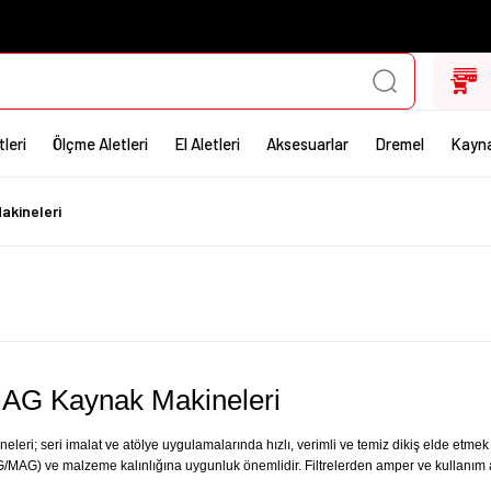
leri
Ölçme Aletleri
El Aletleri
Aksesuarlar
Dremel
Kayna
akineleri
MAG Kaynak Makineleri
eri; seri imalat ve atölye uygulamalarında hızlı, verimli ve temiz dikiş elde etmek 
MIG/MAG) ve malzeme kalınlığına uygunluk önemlidir. Filtrelerden amper ve kullanım al