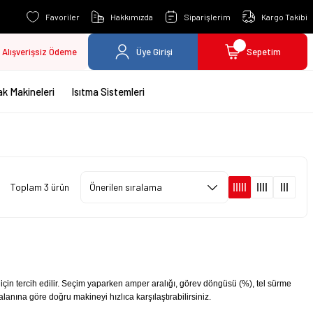
Favoriler
Hakkımızda
Siparişlerim
Kargo Takibi
Alışverişsiz Ödeme
Üye Girişi
Sepetim
k Makineleri
Isıtma Sistemleri
Toplam 3 ürün
için tercih edilir. Seçim yaparken amper aralığı, görev döngüsü (%), tel sürme
anına göre doğru makineyi hızlıca karşılaştırabilirsiniz.