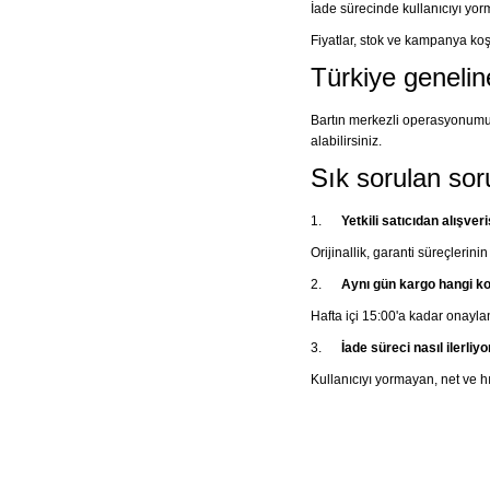
İade sürecinde kullanıcıyı yorma
Fiyatlar, stok ve kampanya koşu
Türkiye genelin
Bartın merkezli operasyonumu
alabilirsiniz.
Sık sorulan sor
1.
Yetkili satıcıdan alışver
Orijinallik, garanti süreçlerin
2.
Aynı gün kargo hangi ko
Hafta içi 15:00'a kadar onayla
3.
İade süreci nasıl ilerliyo
Kullanıcıyı yormayan, net ve hız