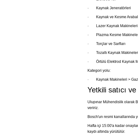
·
Kaynak Jeneratörleri
·
Kaynak ve Kesme Arabal
·
Lazer Kaynak Makineleri
·
Plazma Kesme Makineler
·
Torçlar ve Sarfları
·
Tozaltı Kaynak Makineleri
·
Örtülü Elektrod Kaynak M
Kategori yolu:
·
Kaynak Makineleri > Gaz
Yetkili satıcı v
Ulupınar Mühendislik olarak Bo
veririz.
Bosch'un resmi kanallarında y
Hafta içi 15:00'a kadar onayla
kaydı altında yürütülür.