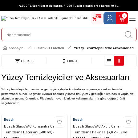
4.000 TL üzeri ücretsiz kargo, 4.000 TL altı siparişlerde kargo 70 TL.
0
Anasayfa
Elektrikli El Aletleri
Yüzey Temizleyiciler ve Aksesuarları
FİLTRELE
SIRALA
Yüzey Temizleyiciler ve Aksesuarları
Yüzey temizleyiciler; zemin ve geniş yüzeylerde kontrollü ve sıçramayı azaltan temizlik
performansı sunar. Seçimde uyumlu basınçlı yıkama tipi, yüzey genişliği, fırça/başlık yapısı ve
aksesuar uyumu önemlidir. Filtrelerden uyumluluk ve kullanım alanına göre doğru ürünü
seçebilirsiniz.
Bosch
Bosch
Bosch GlassVAC Konsantre Cam
Bosch GlassVAC Akülü Cam
Temizleme Deterjanı (500 ml) -
Temizleme Makinesi (3,6 V - Ev ve
F016800568
Bahçe) - 06008B7000