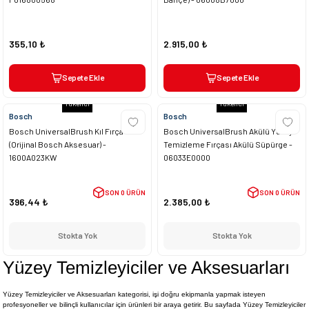
355,10 ₺
2.915,00 ₺
Sepete Ekle
Sepete Ekle
Tükendi
Tükendi
Bosch
Bosch
Bosch UniversalBrush Kıl Fırça
Bosch UniversalBrush Akülü Yüzey
(Orijinal Bosch Aksesuar) -
Temizleme Fırçası Akülü Süpürge -
1600A023KW
06033E0000
SON 0 ÜRÜN
SON 0 ÜRÜN
396,44 ₺
2.385,00 ₺
Stokta Yok
Stokta Yok
Yüzey Temizleyiciler ve Aksesuarları
Yüzey Temizleyiciler ve Aksesuarları kategorisi, işi doğru ekipmanla yapmak isteyen
profesyoneller ve bilinçli kullanıcılar için ürünleri bir araya getirir. Bu sayfada Yüzey Temizleyiciler