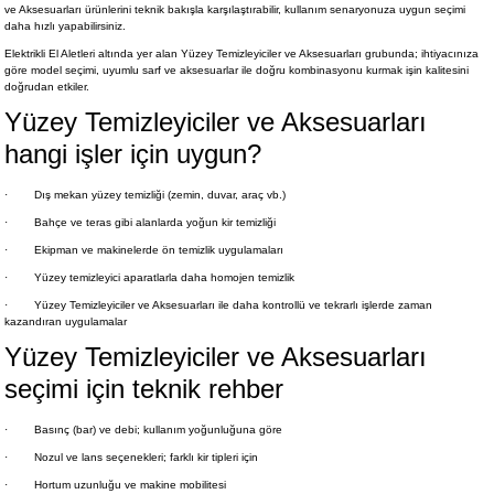
ve Aksesuarları ürünlerini teknik bakışla karşılaştırabilir, kullanım senaryonuza uygun seçimi
daha hızlı yapabilirsiniz.
Elektrikli El Aletleri altında yer alan Yüzey Temizleyiciler ve Aksesuarları grubunda; ihtiyacınıza
göre model seçimi, uyumlu sarf ve aksesuarlar ile doğru kombinasyonu kurmak işin kalitesini
doğrudan etkiler.
Yüzey Temizleyiciler ve Aksesuarları
hangi işler için uygun?
·
Dış mekan yüzey temizliği (zemin, duvar, araç vb.)
·
Bahçe ve teras gibi alanlarda yoğun kir temizliği
·
Ekipman ve makinelerde ön temizlik uygulamaları
·
Yüzey temizleyici aparatlarla daha homojen temizlik
·
Yüzey Temizleyiciler ve Aksesuarları ile daha kontrollü ve tekrarlı işlerde zaman
kazandıran uygulamalar
Yüzey Temizleyiciler ve Aksesuarları
seçimi için teknik rehber
·
Basınç (bar) ve debi; kullanım yoğunluğuna göre
·
Nozul ve lans seçenekleri; farklı kir tipleri için
·
Hortum uzunluğu ve makine mobilitesi