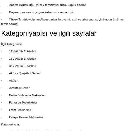
·
Aparat uyumluluğu: yüzey temizleyici, fırça, köpük aparatı
·
Dayanım ve servis: yoğun kullanımda uzun ömür
·
Yüzey Temizleyiciler ve Aksesuarları ile uyumlu sarf ve aksesuar seçimi (uzun ömür ve
temiz sonuç)
Kategori yapısı ve ilgili sayfalar
İlgili kategoriler:
·
12V Akülü El Aletleri
·
18V Akülü El Aletleri
·
36V Akülü El Aletleri
·
Akü ve Şarj Aleti Setleri
·
Aküler
·
Avantajlı Setler
·
Delme Vidalama Makineleri
·
Fener ve Projektörler
·
Freze Makineleri
·
Gönye Kesme Makineleri
Kategori yolu: