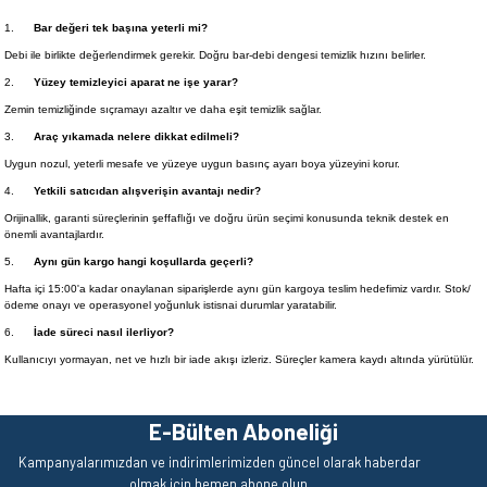
1.
Bar değeri tek başına yeterli mi?
Debi ile birlikte değerlendirmek gerekir. Doğru bar-debi dengesi temizlik hızını belirler.
2.
Yüzey temizleyici aparat ne işe yarar?
Zemin temizliğinde sıçramayı azaltır ve daha eşit temizlik sağlar.
3.
Araç yıkamada nelere dikkat edilmeli?
Uygun nozul, yeterli mesafe ve yüzeye uygun basınç ayarı boya yüzeyini korur.
4.
Yetkili satıcıdan alışverişin avantajı nedir?
Orijinallik, garanti süreçlerinin şeffaflığı ve doğru ürün seçimi konusunda teknik destek en
önemli avantajlardır.
5.
Aynı gün kargo hangi koşullarda geçerli?
Hafta içi 15:00'a kadar onaylanan siparişlerde aynı gün kargoya teslim hedefimiz vardır. Stok/
ödeme onayı ve operasyonel yoğunluk istisnai durumlar yaratabilir.
6.
İade süreci nasıl ilerliyor?
Kullanıcıyı yormayan, net ve hızlı bir iade akışı izleriz. Süreçler kamera kaydı altında yürütülür.
E-Bülten Aboneliği
Kampanyalarımızdan ve indirimlerimizden güncel olarak haberdar
olmak için hemen abone olun.