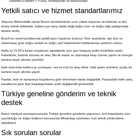
·
Elektrikli El Aletleri > Yüzey Temizleyiciler ve Aksesuarları
Yetkili satıcı ve hizmet standartlarımız
Ulupınar Mühendislik olarak Bosch ekosisteminde uzun yıllara dayanan tecrübemiz ve ileri
düzey teknik ekibimizle, kullanıcıya satış odaklı değil doğru ürün ve doğru bilgi yaklaşımıyla
destek veririz.
Bosch'un resmi kanallarında yetkili satıcı kaydımız bulunur. Ürün seçiminde, işin türü ve
malzemeye göre doğru modeli ve doğru sarf malzemesini belirlemenize yardımcı oluruz.
Hafta içi 15:00'a kadar onaylanan siparişlerde aynı gün kargoya teslim hedefimiz vardır.
Paketleme; balonlu koruma ve streç film ile darbe ve ıslanmaya karşı özenle yapılır ve süreçler
kamera kaydı altında yürütülür.
İade sürecinde kullanıcıyı yormayan, net ve hızlı bir akış izleriz. İade gelen ürünlerin açılışı da
kamera kaydı altında yapılır.
Fiyatlar, stok ve kampanya koşullarına göre dönemsel olarak değişebilir. Piyasadaki farklı satış
kanallarına göre fiyat karşılaştırmaları anlık değişkenlik gösterebilir.
Türkiye geneline gönderim ve teknik
destek
Bartın merkezli operasyonumuzla Türkiye geneline gönderim yapıyoruz. Acil ihtiyaçlarda ürün
uyumluluğu ve doğru kullanım konusunda WhatsApp üzerinden hızlı teknik yönlendirme
alabilirsiniz.
Sık sorulan sorular