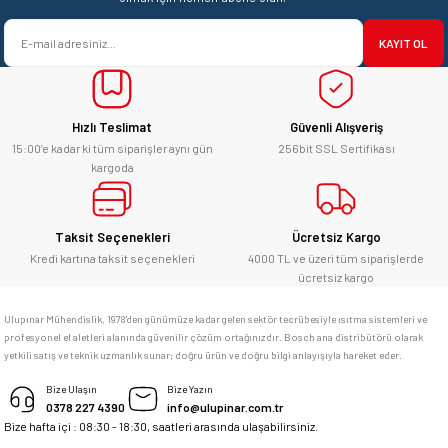
KAYIT OL
Hızlı Teslimat
Güvenli Alışveriş
15:00’e kadar ki tüm siparişler aynı gün
256bit SSL Sertifikası
kargoda
Taksit Seçenekleri
Ücretsiz Kargo
Kredi kartına taksit seçenekleri
4000 TL ve üzeri tüm siparişlerde
ücretsiz kargo
Ulupınar Mühendislik, 1978'den günümüze kadar gelen sektör tecrübesiyle ısıtma sistemleri ve
profesyonel el aletleri alanında güvenilir çözüm ortağınızdır. Bosch ana distribütörü olarak
yetkili satış ve teknik uzmanlık sunar; doğru ürün ve doğru bilgi anlayışıyla hareket eder.
Bize Ulaşın
Bize Yazın
0378 227 4390
info@ulupinar.com.tr
Bize hafta içi : 08:30 - 18:30, saatleri arasında ulaşabilirsiniz.