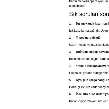
Bartın merkezli operasyonumu
alabilirsiniz.
Sık sorulan sor
1.
Dış mekanda lazer nasıl
Işık koşullarına bağlıdır. Uygu
2.
Tripod gerekli mi?
Uzun mesafe ve hassas hizalama
3.
Doğruluk değeri neyi if
Belirli mesafede ölçüm sapma t
4.
Yetkili satıcıdan alışver
Orijinallik, garanti süreçlerin
5.
Aynı gün kargo hangi ko
Hafta içi 15:00'a kadar onayla
6.
İade süreci nasıl ilerliyo
Kullanıcıyı yormayan, net ve hız