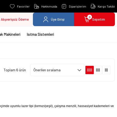
Favoriler
Hakkımızda
Siparişlerim
Kargo Takibi
0
Alışverişsiz Ödeme
Üye Girişi
Sepetim
k Makineleri
Isıtma Sistemleri
Toplam 6 ürün
Seçimde uyumlu lazer tipi (kırmızı/yeşil), çalışma menzili, hassasiyet kademeleri ve