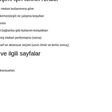
ış mekan kullanımına göre
kırmızı/yeşil) ve çalışma koşulları
nımı
d bağlantısı gibi kullanım kolaylıkları
e dış mekan performansı (varsa)
 sarf ve aksesuar seçimi (uzun ömür ve temiz sonuç)
e ilgili sayfalar
ksesuarları