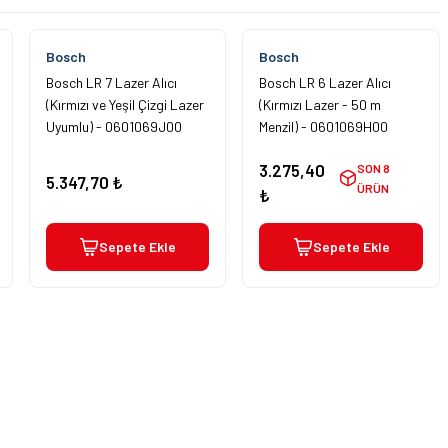
Bosch
Bosch
Bosch LR 7 Lazer Alıcı
Bosch LR 6 Lazer Alıcı
(Kırmızı ve Yeşil Çizgi Lazer
(Kırmızı Lazer - 50 m
Uyumlu) - 0601069J00
Menzil) - 0601069H00
3.275,40
SON 8
5.347,70 ₺
ÜRÜN
₺
Sepete Ekle
Sepete Ekle