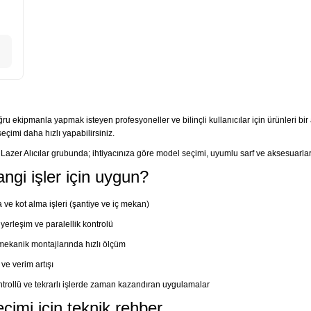
oğru ekipmanla yapmak isteyen profesyoneller ve bilinçli kullanıcılar için ürünleri bir a
çimi daha hızlı yapabilirsiniz.
n Lazer Alıcılar grubunda; ihtiyacınıza göre model seçimi, uyumlu sarf ve aksesuarla
angi işler için uygun?
ve kot alma işleri (şantiye ve iç mekan)
 yerleşim ve paralellik kontrolü
mekanik montajlarında hızlı ölçüm
 ve verim artışı
ontrollü ve tekrarlı işlerde zaman kazandıran uygulamalar
eçimi için teknik rehber