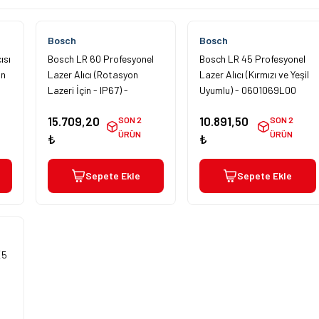
Bosch
Bosch
ısı
Bosch LR 60 Profesyonel
Bosch LR 45 Profesyonel
in
Lazer Alıcı (Rotasyon
Lazer Alıcı (Kırmızı ve Yeşil
Lazeri İçin - IP67) -
Uyumlu) - 0601069L00
0601069P00
15.709,20
10.891,50
SON 2
SON 2
ÜRÜN
ÜRÜN
₺
₺
Sepete Ekle
Sepete Ekle
(5