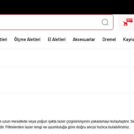
leri
Ölçme Aletleri
El Aletleri
Aksesuarlar
Dremel
Kayna
de uzun mesafede veya yoğun ışıkta lazer çizgisini/ışınını yakalamayı kolaylaştırır. 
. Filtrelerden lazer rengi ve uyumluluğa göre doğru alıcıyı hızlıca bulabilirsiniz.