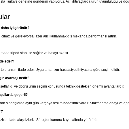
zla Türkiye geneline gönderim yapıyoruz. Acil ihtiyaçlarda ürün uyumluluğu ve do
ular
 daha iyi görünür?
n cihaz ve gerekiyorsa lazer alıcı kullanmak dış mekanda performansı artırır.
da tripod stabilite sağlar ve hatayı azaltır.
ade eder?
oleransını ifade eder. Uygulamanızın hassasiyet ihtiyacına göre seçilmelidir.
işin avantajı nedir?
in şeffaflığı ve doğru ürün seçimi konusunda teknik destek en önemli avantajlardır.
şullarda geçerli?
nan siparişlerde aynı gün kargoya teslim hedefimiz vardır. Stok/ödeme onayı ve oper
r?
lı bir iade akışı izleriz. Süreçler kamera kaydı altında yürütülür.