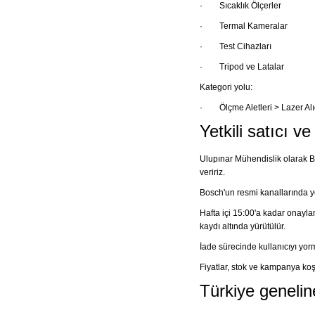
·
Sıcaklık Ölçerler
·
Termal Kameralar
·
Test Cihazları
·
Tripod ve Latalar
Kategori yolu:
·
Ölçme Aletleri > Lazer Alı
Yetkili satıcı v
Ulupınar Mühendislik olarak Bo
veririz.
Bosch'un resmi kanallarında y
Hafta içi 15:00'a kadar onayla
kaydı altında yürütülür.
İade sürecinde kullanıcıyı yorma
Fiyatlar, stok ve kampanya koşu
Türkiye genelin