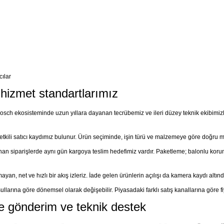
cılar
e hizmet standartlarımız
sch ekosisteminde uzun yıllara dayanan tecrübemiz ve ileri düzey teknik ekibimizle,
etkili satıcı kaydımız bulunur. Ürün seçiminde, işin türü ve malzemeye göre doğru 
nan siparişlerde aynı gün kargoya teslim hedefimiz vardır. Paketleme; balonlu korum
yan, net ve hızlı bir akış izleriz. İade gelen ürünlerin açılışı da kamera kaydı altında
llarına göre dönemsel olarak değişebilir. Piyasadaki farklı satış kanallarına göre fiya
e gönderim ve teknik destek