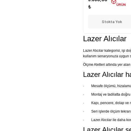
ÜRÜN
₺
Stokta Yok
Lazer Alıcılar
Lazer Alıcılar kategorisi, işi d
kullanım senaryonuza uygun se
Ölçme Aletleri altında yer ala
Lazer Alıcılar h
·
Mesafe ölçümü, hizalama 
·
Montaj ve tadilatta doğru
·
Kapı, pencere, dolap ve 
·
Seri işlerde ölçüm tekrarı
·
Lazer Alıcılar ile daha k
Lazer Alıcılar s