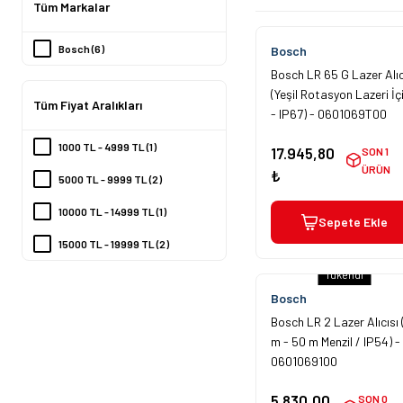
Tüm Markalar
Bosch (6)
Bosch
Bosch LR 65 G Lazer Alıc
(Yeşil Rotasyon Lazeri İç
Tüm Fiyat Aralıkları
- IP67) - 0601069T00
1000 TL - 4999 TL (1)
17.945,80
SON 1
ÜRÜN
₺
5000 TL - 9999 TL (2)
10000 TL - 14999 TL (1)
Sepete Ekle
15000 TL - 19999 TL (2)
Tükendi
Bosch
Bosch LR 2 Lazer Alıcısı 
m - 50 m Menzil / IP54) -
0601069100
5.830,00
SON 0