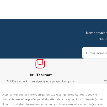
Kampanyaları
habe
Hızlı Teslimat
15:00’e kadar ki tüm siparişler aynı gün kargoda
2
Ulupınar Mühendislik, 1978'den günümüze kadar gelen sektör tecrübesiyle
ısıtma sistemleri ve profesyonel el aletleri alanında güvenilir çözüm ortağınızdır.
Bosch ana distribütörü olarak yetkili satış ve teknik uzmanlık sunar; doğru ürün