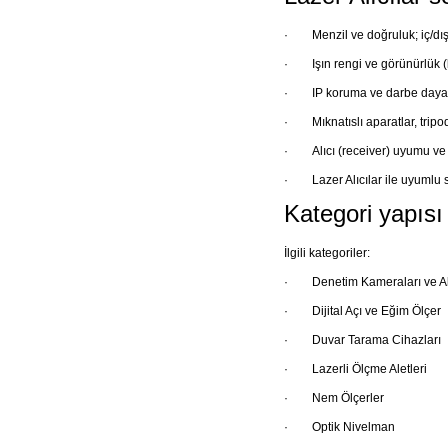
·
Menzil ve doğruluk; iç/d
·
Işın rengi ve görünürlük (
·
IP koruma ve darbe daya
·
Mıknatıslı aparatlar, tripo
·
Alıcı (receiver) uyumu v
·
Lazer Alıcılar ile uyumlu
Kategori yapısı v
İlgili kategoriler:
·
Denetim Kameraları ve A
·
Dijital Açı ve Eğim Ölçer
·
Duvar Tarama Cihazları
·
Lazerli Ölçme Aletleri
·
Nem Ölçerler
·
Optik Nivelman