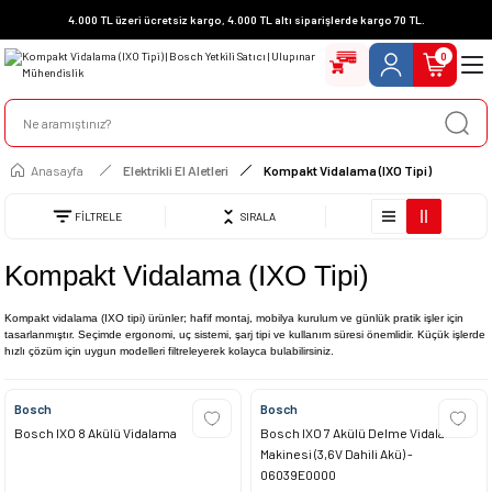
4.000 TL üzeri ücretsiz kargo, 4.000 TL altı siparişlerde kargo 70 TL.
0
Anasayfa
Elektrikli El Aletleri
Kompakt Vidalama (IXO Tipi)
FİLTRELE
SIRALA
Kompakt Vidalama (IXO Tipi)
Kompakt vidalama (IXO tipi) ürünler; hafif montaj, mobilya kurulum ve günlük pratik işler için
tasarlanmıştır. Seçimde ergonomi, uç sistemi, şarj tipi ve kullanım süresi önemlidir. Küçük işlerde
hızlı çözüm için uygun modelleri filtreleyerek kolayca bulabilirsiniz.
Bosch
Bosch
Bosch IXO 8 Akülü Vidalama
Bosch IXO 7 Akülü Delme Vidalama
Makinesi (3,6V Dahili Akü) -
06039E0000