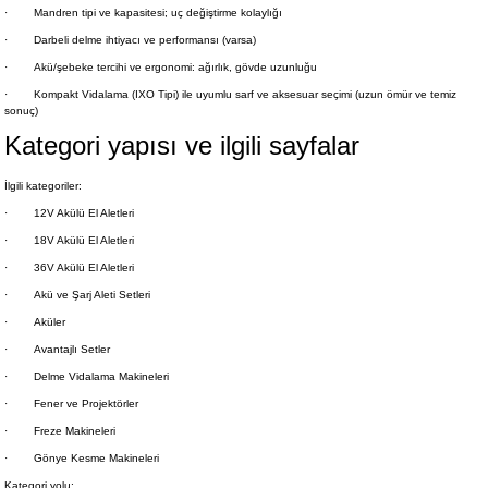
·
Mandren tipi ve kapasitesi; uç değiştirme kolaylığı
·
Darbeli delme ihtiyacı ve performansı (varsa)
·
Akü/şebeke tercihi ve ergonomi: ağırlık, gövde uzunluğu
·
Kompakt Vidalama (IXO Tipi) ile uyumlu sarf ve aksesuar seçimi (uzun ömür ve temiz
sonuç)
Kategori yapısı ve ilgili sayfalar
İlgili kategoriler:
·
12V Akülü El Aletleri
·
18V Akülü El Aletleri
·
36V Akülü El Aletleri
·
Akü ve Şarj Aleti Setleri
·
Aküler
·
Avantajlı Setler
·
Delme Vidalama Makineleri
·
Fener ve Projektörler
·
Freze Makineleri
·
Gönye Kesme Makineleri
Kategori yolu: