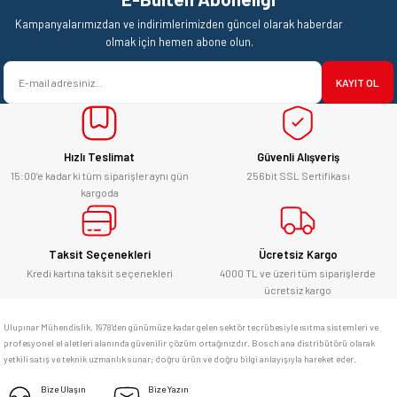
Kampanyalarımızdan ve indirimlerimizden güncel olarak haberdar
olmak için hemen abone olun.
KAYIT OL
Hızlı Teslimat
Güvenli Alışveriş
15:00’e kadar ki tüm siparişler aynı gün
256bit SSL Sertifikası
kargoda
Taksit Seçenekleri
Ücretsiz Kargo
Kredi kartına taksit seçenekleri
4000 TL ve üzeri tüm siparişlerde
ücretsiz kargo
Ulupınar Mühendislik, 1978'den günümüze kadar gelen sektör tecrübesiyle ısıtma sistemleri ve
profesyonel el aletleri alanında güvenilir çözüm ortağınızdır. Bosch ana distribütörü olarak
yetkili satış ve teknik uzmanlık sunar; doğru ürün ve doğru bilgi anlayışıyla hareket eder.
Bize Ulaşın
Bize Yazın