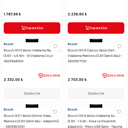
1.787,69 ₺
2.236,60 ₺
Sepete Ekle
Sepete Ekle
Tükendi
Tükendi
Bosch
Bosch
Bosch IXO 5 Akülü Vidalama Makinesi
Bosch IXO 6 Classic Akülü Delme
(3,6V - 4,5 Nm - 10 Vidalama Ucu) -
Vidalama Makinesi (3,6V Dahili Akü) -
06039A8000
06039C7100
SON 0 ÜRÜN
SON 0 ÜRÜN
2.332,00 ₺
2.703,00 ₺
Stokta Yok
Stokta Yok
Tükendi
Tükendi
Bosch
Bosch
Bosch IXO 7 Akülü Delme Vidalama
Bosch IXO 6 Akülü Vidalama Seti
Makinesi (3,6V Dahili Akü - Adaptörlü)
(3.6V - 1.5 Ah - Köşe ve Eksantrik
- 06039E0001
Adaptörlü - Mikro USB Şarjlı - Taşıma