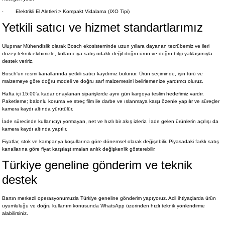
·
Elektrikli El Aletleri > Kompakt Vidalama (IXO Tipi)
Yetkili satıcı ve hizmet standartlarımız
Ulupınar Mühendislik olarak Bosch ekosisteminde uzun yıllara dayanan tecrübemiz ve ileri
düzey teknik ekibimizle, kullanıcıya satış odaklı değil doğru ürün ve doğru bilgi yaklaşımıyla
destek veririz.
Bosch'un resmi kanallarında yetkili satıcı kaydımız bulunur. Ürün seçiminde, işin türü ve
malzemeye göre doğru modeli ve doğru sarf malzemesini belirlemenize yardımcı oluruz.
Hafta içi 15:00'a kadar onaylanan siparişlerde aynı gün kargoya teslim hedefimiz vardır.
Paketleme; balonlu koruma ve streç film ile darbe ve ıslanmaya karşı özenle yapılır ve süreçler
kamera kaydı altında yürütülür.
İade sürecinde kullanıcıyı yormayan, net ve hızlı bir akış izleriz. İade gelen ürünlerin açılışı da
kamera kaydı altında yapılır.
Fiyatlar, stok ve kampanya koşullarına göre dönemsel olarak değişebilir. Piyasadaki farklı satış
kanallarına göre fiyat karşılaştırmaları anlık değişkenlik gösterebilir.
Türkiye geneline gönderim ve teknik
destek
Bartın merkezli operasyonumuzla Türkiye geneline gönderim yapıyoruz. Acil ihtiyaçlarda ürün
uyumluluğu ve doğru kullanım konusunda WhatsApp üzerinden hızlı teknik yönlendirme
alabilirsiniz.