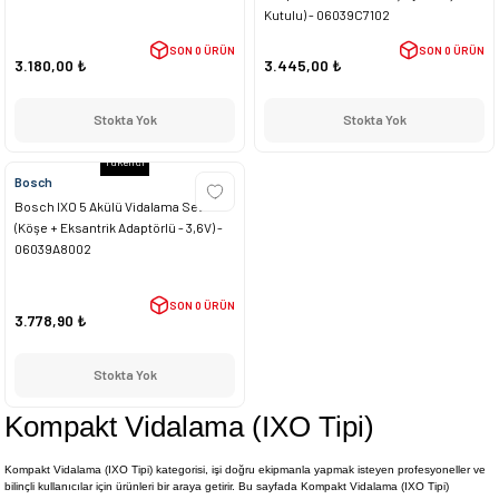
Kutulu) - 06039C7102
SON 0 ÜRÜN
SON 0 ÜRÜN
3.180,00 ₺
3.445,00 ₺
Stokta Yok
Stokta Yok
Tükendi
Bosch
Bosch IXO 5 Akülü Vidalama Seti
(Köşe + Eksantrik Adaptörlü - 3,6V) -
06039A8002
SON 0 ÜRÜN
3.778,90 ₺
Stokta Yok
Kompakt Vidalama (IXO Tipi)
Kompakt Vidalama (IXO Tipi) kategorisi, işi doğru ekipmanla yapmak isteyen profesyoneller ve
bilinçli kullanıcılar için ürünleri bir araya getirir. Bu sayfada Kompakt Vidalama (IXO Tipi)