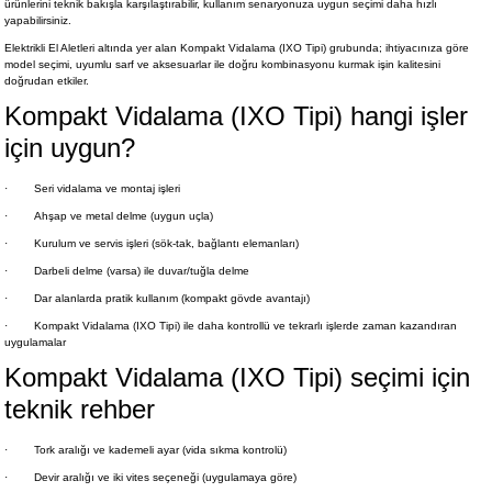
ürünlerini teknik bakışla karşılaştırabilir, kullanım senaryonuza uygun seçimi daha hızlı
yapabilirsiniz.
Elektrikli El Aletleri altında yer alan Kompakt Vidalama (IXO Tipi) grubunda; ihtiyacınıza göre
model seçimi, uyumlu sarf ve aksesuarlar ile doğru kombinasyonu kurmak işin kalitesini
doğrudan etkiler.
Kompakt Vidalama (IXO Tipi) hangi işler
için uygun?
·
Seri vidalama ve montaj işleri
·
Ahşap ve metal delme (uygun uçla)
·
Kurulum ve servis işleri (sök-tak, bağlantı elemanları)
·
Darbeli delme (varsa) ile duvar/tuğla delme
·
Dar alanlarda pratik kullanım (kompakt gövde avantajı)
·
Kompakt Vidalama (IXO Tipi) ile daha kontrollü ve tekrarlı işlerde zaman kazandıran
uygulamalar
Kompakt Vidalama (IXO Tipi) seçimi için
teknik rehber
·
Tork aralığı ve kademeli ayar (vida sıkma kontrolü)
·
Devir aralığı ve iki vites seçeneği (uygulamaya göre)