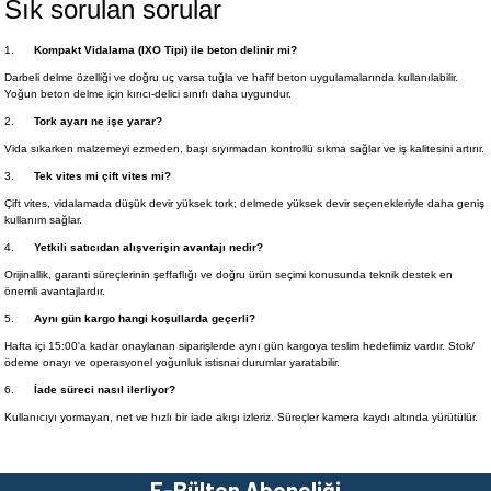
Sık sorulan sorular
1.
Kompakt Vidalama (IXO Tipi) ile beton delinir mi?
Darbeli delme özelliği ve doğru uç varsa tuğla ve hafif beton uygulamalarında kullanılabilir.
Yoğun beton delme için kırıcı-delici sınıfı daha uygundur.
2.
Tork ayarı ne işe yarar?
Vida sıkarken malzemeyi ezmeden, başı sıyırmadan kontrollü sıkma sağlar ve iş kalitesini artırır.
3.
Tek vites mi çift vites mi?
Çift vites, vidalamada düşük devir yüksek tork; delmede yüksek devir seçenekleriyle daha geniş
kullanım sağlar.
4.
Yetkili satıcıdan alışverişin avantajı nedir?
Orijinallik, garanti süreçlerinin şeffaflığı ve doğru ürün seçimi konusunda teknik destek en
önemli avantajlardır.
5.
Aynı gün kargo hangi koşullarda geçerli?
Hafta içi 15:00'a kadar onaylanan siparişlerde aynı gün kargoya teslim hedefimiz vardır. Stok/
ödeme onayı ve operasyonel yoğunluk istisnai durumlar yaratabilir.
6.
İade süreci nasıl ilerliyor?
Kullanıcıyı yormayan, net ve hızlı bir iade akışı izleriz. Süreçler kamera kaydı altında yürütülür.
E-Bülten Aboneliği