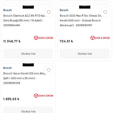
Tükendi
Tükendi
Bosch
Bosch
Bosch Starlock ACZ 85 RT3 Karbür
Bosch SDS Max RTec Sharp Sivri
Derz Bıçağı (85 mm / 10 Adet) -
Keski (400 mm - Orijinal Bosch
2608664484
Aksesuar) - 2608690167
SON 0 ÜRÜN
SON 0 ÜRÜN
11.346,77 ₺
724,51 ₺
Stokta Yok
Stokta Yok
Tükendi
Bosch
Bosch Yassı Keski (28 mm Altıgen
Şaft / 400 mm x 35 mm) -
2608690108
SON 0 ÜRÜN
1.935,03 ₺
Stokta Yok