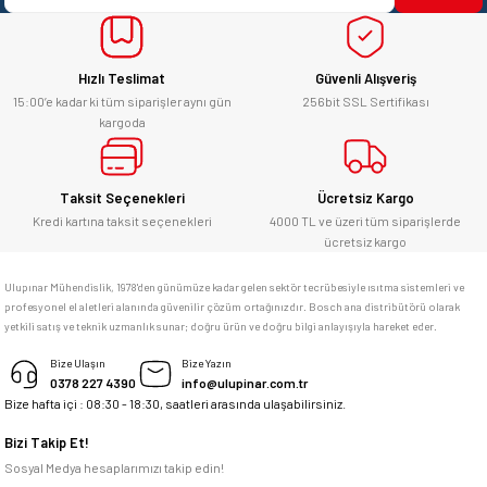
Hızlı Teslimat
Güvenli Alışveriş
15:00’e kadar ki tüm siparişler aynı gün
256bit SSL Sertifikası
kargoda
Taksit Seçenekleri
Ücretsiz Kargo
Kredi kartına taksit seçenekleri
4000 TL ve üzeri tüm siparişlerde
ücretsiz kargo
Ulupınar Mühendislik, 1978'den günümüze kadar gelen sektör tecrübesiyle ısıtma sistemleri ve
profesyonel el aletleri alanında güvenilir çözüm ortağınızdır. Bosch ana distribütörü olarak
yetkili satış ve teknik uzmanlık sunar; doğru ürün ve doğru bilgi anlayışıyla hareket eder.
Bize Ulaşın
Bize Yazın
0378 227 4390
info@ulupinar.com.tr
Bize hafta içi : 08:30 - 18:30, saatleri arasında ulaşabilirsiniz.
Bizi Takip Et!
Sosyal Medya hesaplarımızı takip edin!