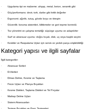
·
Uygulama tipi ve malzeme: ahşap, metal, beton, seramik gibi
·
Güç/performans: devir, tork, darbe gibi kritik değerler
·
Ergonomi: ağırlık, tutuş, gövde boyu ve titreşim
·
Güvenlik: koruma sistemleri, kilitlemeler ve geri tepme kontrolü
·
Toz yönetimi ve çalışma temizliği: süpürge uyumu ve adaptörler
·
Sarf ve aksesuar uyumu: doğru bıçak, disk, uç veya başlık seçimi
·
Keskiler ve Raspalama Uçları için servis ve yedek parça erişilebilirliği
Kategori yapısı ve ilgili sayfalar
İlgili kategoriler:
·
Aksesuar Setleri
·
El Aletleri
·
Elmas Delme, Kesme ve Taşlama
·
Freze Uçları ve Planya Bıçakları
·
Kesme Diskleri, Taşlama Diskleri ve Tel Fırçalar
·
Matkap Delme Uçları
·
Sistem Aksesuarları
·
Testere Bıçakları ve Panç Testereleri