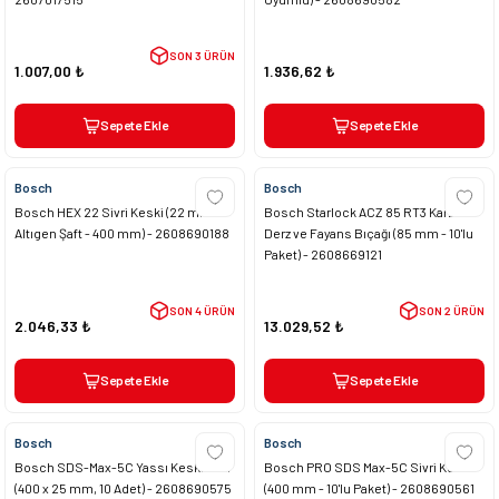
SON 3 ÜRÜN
1.007,00 ₺
1.936,62 ₺
Sepete Ekle
Sepete Ekle
Bosch
Bosch
Bosch HEX 22 Sivri Keski (22 mm
Bosch Starlock ACZ 85 RT3 Karbür
Altıgen Şaft - 400 mm) - 2608690188
Derz ve Fayans Bıçağı (85 mm - 10'lu
Paket) - 2608669121
SON 4 ÜRÜN
SON 2 ÜRÜN
2.046,33 ₺
13.029,52 ₺
Sepete Ekle
Sepete Ekle
Bosch
Bosch
Bosch SDS-Max-5C Yassı Keski Seti
Bosch PRO SDS Max-5C Sivri Keski
(400 x 25 mm, 10 Adet) - 2608690575
(400 mm - 10'lu Paket) - 2608690561