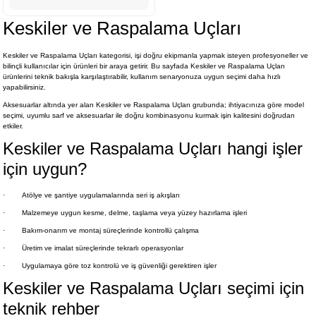
Keskiler ve Raspalama Uçları
Keskiler ve Raspalama Uçları kategorisi, işi doğru ekipmanla yapmak isteyen profesyoneller ve
bilinçli kullanıcılar için ürünleri bir araya getirir. Bu sayfada Keskiler ve Raspalama Uçları
ürünlerini teknik bakışla karşılaştırabilir, kullanım senaryonuza uygun seçimi daha hızlı
yapabilirsiniz.
Aksesuarlar altında yer alan Keskiler ve Raspalama Uçları grubunda; ihtiyacınıza göre model
seçimi, uyumlu sarf ve aksesuarlar ile doğru kombinasyonu kurmak işin kalitesini doğrudan
etkiler.
Keskiler ve Raspalama Uçları hangi işler
için uygun?
·
Atölye ve şantiye uygulamalarında seri iş akışları
·
Malzemeye uygun kesme, delme, taşlama veya yüzey hazırlama işleri
·
Bakım-onarım ve montaj süreçlerinde kontrollü çalışma
·
Üretim ve imalat süreçlerinde tekrarlı operasyonlar
·
Uygulamaya göre toz kontrolü ve iş güvenliği gerektiren işler
Keskiler ve Raspalama Uçları seçimi için
teknik rehber