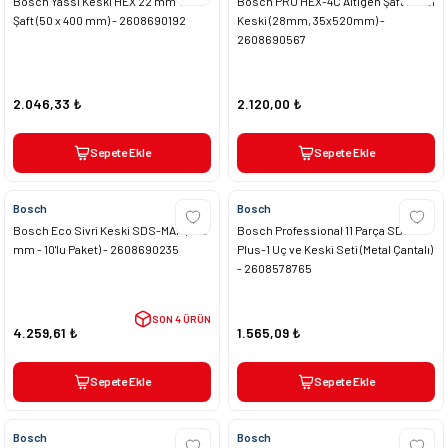
Bosch Yassı Keski HEX 22 mm TE-S
Bosch PRO HEX-4C Altıgen Şaft Yassı
Şaft (50 x 400 mm) - 2608690192
Keski (28mm, 35x520mm) -
2608690567
2.046,33 ₺
2.120,00 ₺
Sepete Ekle
Sepete Ekle
Bosch
Bosch
Bosch Eco Sivri Keski SDS-MAX (400
Bosch Professional 11 Parça SDS
mm - 10'lu Paket) - 2608690235
Plus-1 Uç ve Keski Seti (Metal Çantalı)
- 2608578765
SON 4 ÜRÜN
4.259,61 ₺
1.565,09 ₺
Sepete Ekle
Sepete Ekle
Bosch
Bosch