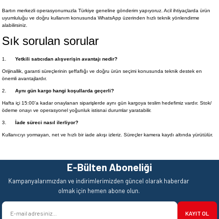
Bartın merkezli operasyonumuzla Türkiye geneline gönderim yapıyoruz. Acil ihtiyaçlarda ürün
uyumluluğu ve doğru kullanım konusunda WhatsApp üzerinden hızlı teknik yönlendirme
alabilirsiniz.
Sık sorulan sorular
1.
Yetkili satıcıdan alışverişin avantajı nedir?
Orijinallik, garanti süreçlerinin şeffaflığı ve doğru ürün seçimi konusunda teknik destek en
önemli avantajlardır.
2.
Aynı gün kargo hangi koşullarda geçerli?
Hafta içi 15:00'a kadar onaylanan siparişlerde aynı gün kargoya teslim hedefimiz vardır. Stok/
ödeme onayı ve operasyonel yoğunluk istisnai durumlar yaratabilir.
3.
İade süreci nasıl ilerliyor?
Kullanıcıyı yormayan, net ve hızlı bir iade akışı izleriz. Süreçler kamera kaydı altında yürütülür.
E-Bülten Aboneliği
Kampanyalarımızdan ve indirimlerimizden güncel olarak haberdar
olmak için hemen abone olun.
KAYIT OL