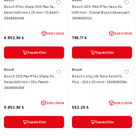
Bosch RTec Sharp SDS Max Yassı
Bosch SDS-MAX RTec Yassı Keski
Keski (400 mm x 25 mm / 10 Adet) -
(400 mm - Orijinal Bosch Aksesuar) -
2608690166
2608690124
SON 1 ÜRÜN
SON 2 ÜRÜN
6.852,90 ₺
798,71 ₺
Sepete Ekle
Sepete Ekle
Bosch
Bosch
Bosch SDS Max RTec Sharp Sivri
Bosch Long Life Yassı Keski (SDS
Keski (400 mm / 10'lu Paket) -
Plus - 250 x 20 mm) - 2609390394
2608690168
SON 2 ÜRÜN
SON 3 ÜRÜN
6.852,90 ₺
552,26 ₺
Sepete Ekle
Sepete Ekle