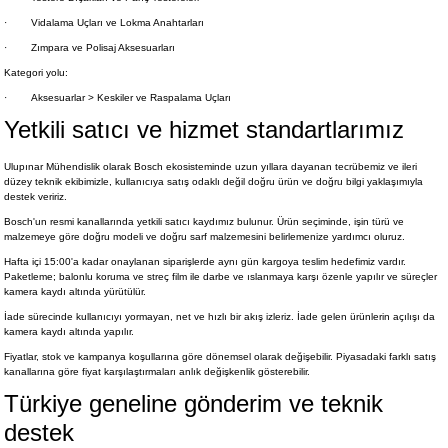
·
Vidalama Uçları ve Lokma Anahtarları
·
Zımpara ve Polisaj Aksesuarları
Kategori yolu:
·
Aksesuarlar > Keskiler ve Raspalama Uçları
Yetkili satıcı ve hizmet standartlarımız
Ulupınar Mühendislik olarak Bosch ekosisteminde uzun yıllara dayanan tecrübemiz ve ileri
düzey teknik ekibimizle, kullanıcıya satış odaklı değil doğru ürün ve doğru bilgi yaklaşımıyla
destek veririz.
Bosch'un resmi kanallarında yetkili satıcı kaydımız bulunur. Ürün seçiminde, işin türü ve
malzemeye göre doğru modeli ve doğru sarf malzemesini belirlemenize yardımcı oluruz.
Hafta içi 15:00'a kadar onaylanan siparişlerde aynı gün kargoya teslim hedefimiz vardır.
Paketleme; balonlu koruma ve streç film ile darbe ve ıslanmaya karşı özenle yapılır ve süreçler
kamera kaydı altında yürütülür.
İade sürecinde kullanıcıyı yormayan, net ve hızlı bir akış izleriz. İade gelen ürünlerin açılışı da
kamera kaydı altında yapılır.
Fiyatlar, stok ve kampanya koşullarına göre dönemsel olarak değişebilir. Piyasadaki farklı satış
kanallarına göre fiyat karşılaştırmaları anlık değişkenlik gösterebilir.
Türkiye geneline gönderim ve teknik
destek