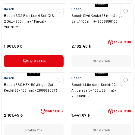
Tükendi
Bosch
Bosch
Bosch SDS Plus Keski Seti (2 Sivri +
Bosch Sivri Keski (28 mm Altıgen
2 Düz - 250 mm - 4 Parça) -
Şaft / 400 mm) - 2608690106
2607017516
SON 0 ÜRÜN
1.601,66 ₺
2.162,40 ₺
Sepete Ekle
Stokta Yok
Tükendi
Tükendi
Bosch
Bosch
Bosch PRO HEX-5C Altıgen Şaft Sivri
Bosch LLife Yassı Keski (22 mm
Keski (28x400mm) - 2608690573
Altıgen Şaft - 400 x 25 mm) -
2608690190
SON 0 ÜRÜN
SON 0 ÜRÜN
2.101,45 ₺
1.441,07 ₺
Stokta Yok
Stokta Yok