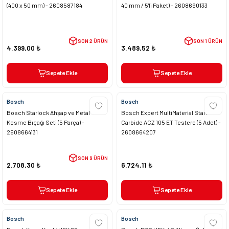
(400 x 50 mm) - 2608587184
40 mm / 5'li Paket) - 2608690133
SON 2 ÜRÜN
SON 1 ÜRÜN
4.399,00 ₺
3.489,52 ₺
Sepete Ekle
Sepete Ekle
Bosch
Bosch
Bosch Starlock Ahşap ve Metal
Bosch Expert MultiMaterial Starlock
Kesme Bıçağı Seti (5 Parça) -
Carbide ACZ 105 ET Testere (5 Adet) -
2608664131
2608664207
SON 9 ÜRÜN
2.708,30 ₺
6.724,11 ₺
Sepete Ekle
Sepete Ekle
Bosch
Bosch