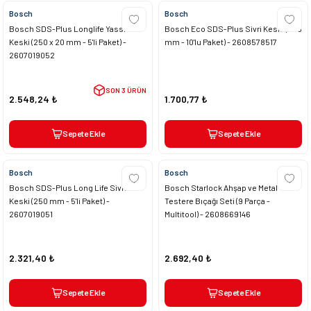
Bosch
Bosch
Bosch SDS-Plus Longlife Yassı
Bosch Eco SDS-Plus Sivri Keski (250
Keski (250 x 20 mm - 5'li Paket) -
mm - 10'lu Paket) - 2608578517
2607019052
SON 3 ÜRÜN
2.548,24 ₺
1.700,77 ₺
Sepete Ekle
Sepete Ekle
Bosch
Bosch
Bosch SDS-Plus Long Life Sivri
Bosch Starlock Ahşap ve Metal
Keski (250 mm - 5'li Paket) -
Testere Bıçağı Seti (9 Parça -
2607019051
Multitool) - 2608669146
2.321,40 ₺
2.692,40 ₺
Sepete Ekle
Sepete Ekle