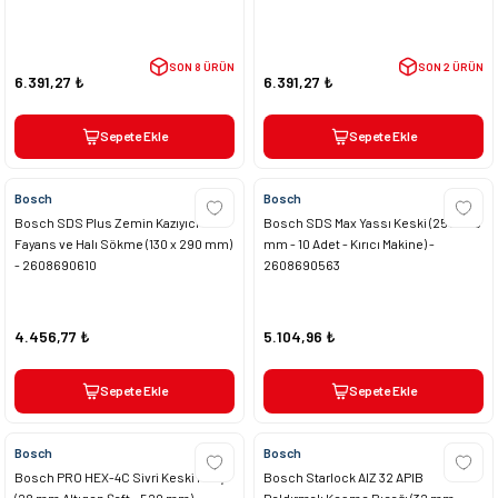
SON 8 ÜRÜN
SON 2 ÜRÜN
6.391,27 ₺
6.391,27 ₺
Sepete Ekle
Sepete Ekle
Bosch
Bosch
Bosch SDS Plus Zemin Kazıyıcı -
Bosch SDS Max Yassı Keski (25 x 400
Fayans ve Halı Sökme (130 x 290 mm)
mm - 10 Adet - Kırıcı Makine) -
- 2608690610
2608690563
4.456,77 ₺
5.104,96 ₺
Sepete Ekle
Sepete Ekle
Bosch
Bosch
Bosch PRO HEX-4C Sivri Keski Murç
Bosch Starlock AIZ 32 APIB
(28 mm Altıgen Şaft - 520 mm) -
Daldırmalı Kesme Bıçağı (32 mm -