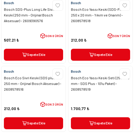
Bosch
Bosch
Bosch SDS-Plus Long Life Sivri
Bosch Eco Yassı Keski (SDS-Plus -
Keski (250 mm - Orijinal Bosch
250 x 20 mm - Yıkım ve Onarım) -
Aksesuar) - 2609390576
2608578518
SON 8 ÜRÜN
SON 7 ÜRÜN
507,21 ₺
212,00 ₺
Sepete Ekle
Sepete Ekle
Bosch
Bosch
Bosch Eco Sivri Keski (SDS plus -
Bosch Eco Yassı Keski Seti (250 x 20
250 mm - Orijinal Bosch Aksesuar) -
mm - SDS Plus - 10'lu Paket) -
2608578516
2608578519
SON 3 ÜRÜN
212,00 ₺
1.700,77 ₺
Sepete Ekle
Sepete Ekle