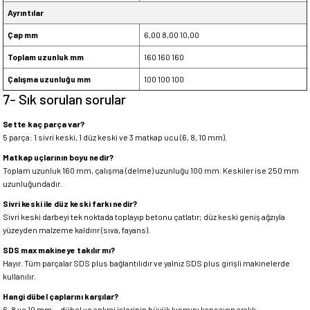
Ayrıntılar
Çap mm
6,00 8,00 10,00
Toplam uzunluk mm
160 160 160
Çalışma uzunluğu mm
100 100 100
7- Sık sorulan sorular
Sette kaç parça var?
5 parça: 1 sivri keski, 1 düz keski ve 3 matkap ucu (6, 8, 10 mm).
Matkap uçlarının boyu nedir?
Toplam uzunluk 160 mm, çalışma (delme) uzunluğu 100 mm. Keskiler ise 250 mm
uzunluğundadır.
Sivri keski ile düz keski farkı nedir?
Sivri keski darbeyi tek noktada toplayıp betonu çatlatır; düz keski geniş ağzıyla
yüzeyden malzeme kaldırır (sıva, fayans).
SDS max makineye takılır mı?
Hayır. Tüm parçalar SDS plus bağlantılıdır ve yalnız SDS plus girişli makinelerde
kullanılır.
Hangi dübel çaplarını karşılar?
6, 8 ve 10 mm — dübel ve ankraj işlerinin büyük kısmını kapsayan aralık.