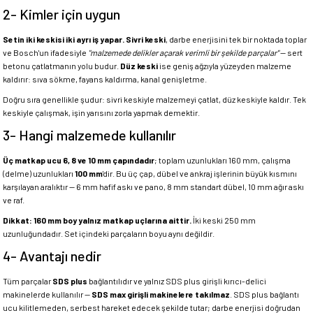
2- Kimler için uygun
Setin iki keskisi iki ayrı iş yapar.
Sivri keski
, darbe enerjisini tek bir noktada toplar
ve Bosch'un ifadesiyle
"malzemede delikler açarak verimli bir şekilde parçalar"
— sert
betonu çatlatmanın yolu budur.
Düz keski
ise geniş ağzıyla yüzeyden malzeme
kaldırır: sıva sökme, fayans kaldırma, kanal genişletme.
Doğru sıra genellikle şudur: sivri keskiyle malzemeyi çatlat, düz keskiyle kaldır. Tek
keskiyle çalışmak, işin yarısını zorla yapmak demektir.
3- Hangi malzemede kullanılır
Üç matkap ucu 6, 8 ve 10 mm çapındadır
; toplam uzunlukları 160 mm, çalışma
(delme) uzunlukları
100 mm
'dir. Bu üç çap, dübel ve ankraj işlerinin büyük kısmını
karşılayan aralıktır — 6 mm hafif askı ve pano, 8 mm standart dübel, 10 mm ağır askı
ve raf.
Dikkat: 160 mm boy yalnız matkap uçlarına aittir.
İki keski 250 mm
uzunluğundadır. Set içindeki parçaların boyu aynı değildir.
4- Avantajı nedir
Tüm parçalar
SDS plus
bağlantılıdır ve yalnız SDS plus girişli kırıcı-delici
makinelerde kullanılır —
SDS max girişli makinelere takılmaz
. SDS plus bağlantı
ucu kilitlemeden, serbest hareket edecek şekilde tutar; darbe enerjisi doğrudan