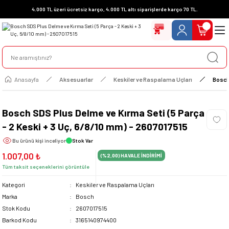
4.000 TL üzeri ücretsiz kargo, 4.000 TL altı siparişlerde kargo 70 TL.
Anasayfa
Aksesuarlar
Keskiler ve Raspalama Uçları
Bosch
Bosch SDS Plus Delme ve Kırma Seti (5 Parça
- 2 Keski + 3 Uç, 6/8/10 mm) - 2607017515
Bu ürünü
kişi inceliyor
Stok Var
1.007,00 ₺
(%2,00)
HAVALE İNDİRİMİ
Tüm taksit seçeneklerini görüntüle
Kategori
Keskiler ve Raspalama Uçları
Marka
Bosch
Stok Kodu
2607017515
Barkod Kodu
3165140974400