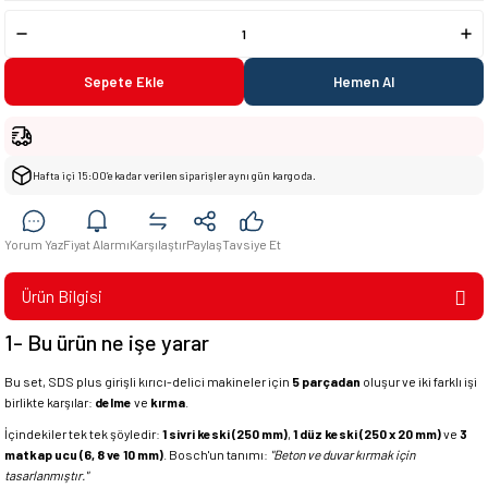
Sepete Ekle
Hemen Al
Hafta içi 15:00’e kadar verilen siparişler aynı gün kargoda.
Yorum Yaz
Fiyat Alarmı
Karşılaştır
Paylaş
Tavsiye Et
Ürün Bilgisi
1- Bu ürün ne işe yarar
Bu set, SDS plus girişli kırıcı-delici makineler için
5 parçadan
oluşur ve iki farklı işi
birlikte karşılar:
delme
ve
kırma
.
İçindekiler tek tek şöyledir:
1 sivri keski (250 mm)
,
1 düz keski (250 x 20 mm)
ve
3
matkap ucu (6, 8 ve 10 mm)
. Bosch'un tanımı:
"Beton ve duvar kırmak için
tasarlanmıştır."