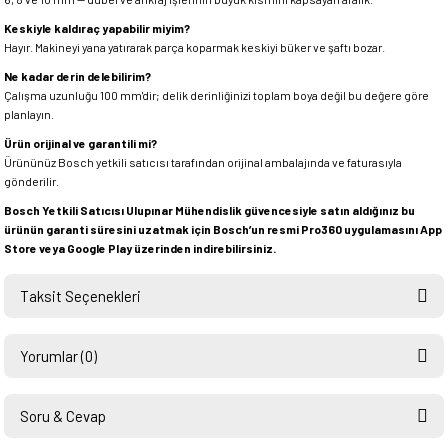
Keskiyle kaldıraç yapabilir miyim?
Hayır. Makineyi yana yatırarak parça koparmak keskiyi büker ve şaftı bozar.
Ne kadar derin delebilirim?
Çalışma uzunluğu 100 mm'dir; delik derinliğinizi toplam boya değil bu değere göre
planlayın.
Ürün orijinal ve garantili mi?
Ürününüz Bosch yetkili satıcısı tarafından orijinal ambalajında ve faturasıyla
gönderilir.
Bosch Yetkili Satıcısı Ulupınar Mühendislik güvencesiyle satın aldığınız bu
ürünün garanti süresini uzatmak için Bosch’un resmi Pro360 uygulamasını App
Store veya Google Play üzerinden indirebilirsiniz.
Taksit Seçenekleri
Yorumlar (0)
Soru & Cevap
Bu ürüne ilk yorumu siz yapın!