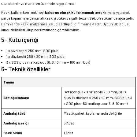
uca aktarılır ve mandren üzerinde kayıp olmaz.
Keski kullanırken makineyi
kaldıraç olarak kullanmamak
gerekir: yana yatırarak
parça koparmaya çalışmak keskiyi büker ve şaftı bozar. Set, plastik ambalajda gelir.
Ham veride keski malzemesi ve uç sertliği bildirilmemektedir. Uygun SDS plus
kırıcı-delicileri Ulupınar üzerinden görebilirsiniz.
5- Kutu içeriği
1 x sivri keski 250 mm, SDS plus
1 x düz keski 250 x 20 mm, SDS plus
3 x SDS plus matkap ucu (6, 8, 10 mm — 160 mm boy)
6- Teknik özellikler
Tanım
Set içeriği: 1 x sivri keski 250 mm, SDS
Set açıklaması
plus 1 x düz keski 250 x 20 mm, SDS plus 3
x SDS plus-5X matkap ucu (6, 8, 10 mm)
Ambalaj türü
Plastik paket, kaplama, askı deliği ile
Ambalaj içeriği
5 Adet
Sevk birimi
1 Adet