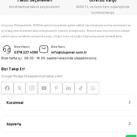
adresim Ulupınar.com.tr
Kredi kartına taksit seçenekleri
4000 TL ve üzeri tüm siparişlerde
ücretsiz kargo
F... C... | 14/05/2026
Ulupınar Mühendislik, 1978'den günümüze kadar gelen sektör tecrübesiyle ısıtma sistemleri ve
profesyonel el aletleri alanında güvenilir çözüm ortağınızdır. Bosch ana distribütörü olarak
memnun kaldım
yetkili satış ve teknik uzmanlık sunar; doğru ürün ve doğru bilgi anlayışıyla hareket eder.
M... K... | 04/05/2026
Bize Ulaşın
Bize Yazın
0378 227 4390
info@ulupinar.com.tr
Bize hafta içi : 08:30 - 18:30, saatleri arasında ulaşabilirsiniz.
Deneyimini Paylaş
Bizi Takip Et!
Sosyal Medya hesaplarımızı takip edin!
Kurumsal
Alışveriş