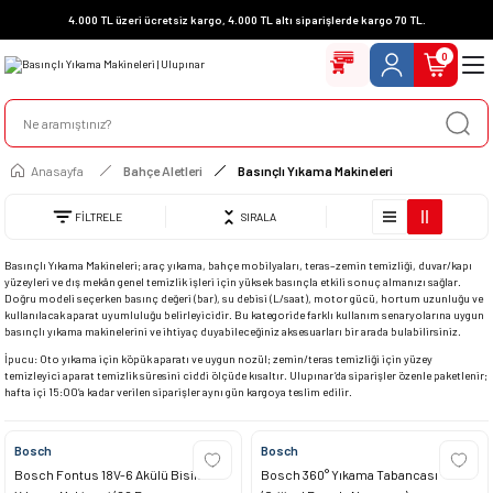
4.000 TL üzeri ücretsiz kargo, 4.000 TL altı siparişlerde kargo 70 TL.
0
Anasayfa
Bahçe Aletleri
Basınçlı Yıkama Makineleri
FİLTRELE
SIRALA
Basınçlı Yıkama Makineleri; araç yıkama, bahçe mobilyaları, teras–zemin temizliği, duvar/kapı
yüzeyleri ve dış mekân genel temizlik işleri için yüksek basınçla etkili sonuç almanızı sağlar.
Doğru modeli seçerken basınç değeri (bar), su debisi (L/saat), motor gücü, hortum uzunluğu ve
kullanılacak aparat uyumluluğu belirleyicidir. Bu kategoride farklı kullanım senaryolarına uygun
basınçlı yıkama makinelerini ve ihtiyaç duyabileceğiniz aksesuarları bir arada bulabilirsiniz.
İpucu: Oto yıkama için köpük aparatı ve uygun nozül; zemin/teras temizliği için yüzey
temizleyici aparat temizlik süresini ciddi ölçüde kısaltır. Ulupınar’da siparişler özenle paketlenir;
hafta içi 15:00’a kadar verilen siparişler aynı gün kargoya teslim edilir.
Bosch
Bosch
Bosch Fontus 18V-6 Akülü Bisiklet
Bosch 360° Yıkama Tabancası