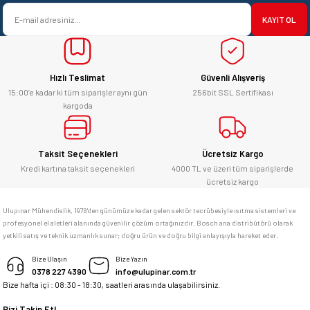
KAYIT OL
Hızlı Teslimat
Güvenli Alışveriş
15:00’e kadar ki tüm siparişler aynı gün
256bit SSL Sertifikası
kargoda
Taksit Seçenekleri
Ücretsiz Kargo
Kredi kartına taksit seçenekleri
4000 TL ve üzeri tüm siparişlerde
ücretsiz kargo
Ulupınar Mühendislik, 1978'den günümüze kadar gelen sektör tecrübesiyle ısıtma sistemleri ve
profesyonel el aletleri alanında güvenilir çözüm ortağınızdır. Bosch ana distribütörü olarak
yetkili satış ve teknik uzmanlık sunar; doğru ürün ve doğru bilgi anlayışıyla hareket eder.
Bize Ulaşın
Bize Yazın
0378 227 4390
info@ulupinar.com.tr
Bize hafta içi : 08:30 - 18:30, saatleri arasında ulaşabilirsiniz.
Bizi Takip Et!