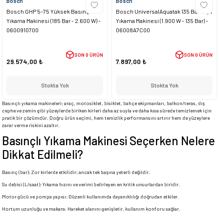
Bosch
Bosch
Bosch GHP 5-75 Yüksek Basınçlı
Bosch UniversalAquatak 135 Basınçlı
Yıkama Makinesi (185 Bar - 2.600 W) -
Yıkama Makinesi (1.900 W - 135 Bar) -
0600910700
06008A7C00
SON 0 ÜRÜN
SON 0 ÜRÜN
29.574,00 ₺
7.897,00 ₺
Stokta Yok
Stokta Yok
Basınçlı yıkama makineleri; araç, motosiklet, bisiklet, bahçe ekipmanları, balkon/teras, dış
cephe ve zemin gibi yüzeylerde biriken kirleri daha az suyla ve daha kısa sürede temizlemek için
pratik bir çözümdür. Doğru ürün seçimi, hem temizlik performansını artırır hem de yüzeylere
zarar verme riskini azaltır.
Basınçlı Yıkama Makinesi Seçerken Nelere
Dikkat Edilmeli?
Basınç (bar): Zor kirlerde etkilidir; ancak tek başına yeterli değildir.
Su debisi (L/saat): Yıkama hızını ve verimi belirleyen en kritik unsurlardan biridir.
Motor gücü ve pompa yapısı: Düzenli kullanımda dayanıklılığı doğrudan etkiler.
Hortum uzunluğu ve makara: Hareket alanını genişletir, kullanım konforu sağlar.