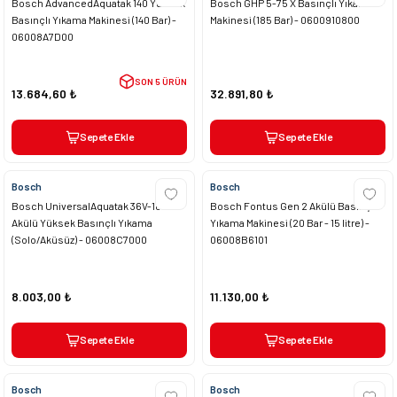
Bosch AdvancedAquatak 140 Yüksek
Bosch GHP 5-75 X Basınçlı Yıkama
Basınçlı Yıkama Makinesi (140 Bar) -
Makinesi (185 Bar) - 0600910800
06008A7D00
SON 5 ÜRÜN
13.684,60 ₺
32.891,80 ₺
Sepete Ekle
Sepete Ekle
Bosch
Bosch
Bosch UniversalAquatak 36V-100
Bosch Fontus Gen 2 Akülü Basınçlı
Akülü Yüksek Basınçlı Yıkama
Yıkama Makinesi (20 Bar - 15 litre) -
(Solo/Aküsüz) - 06008C7000
06008B6101
8.003,00 ₺
11.130,00 ₺
Sepete Ekle
Sepete Ekle
Bosch
Bosch