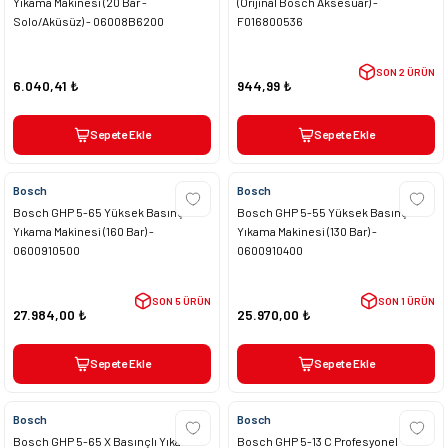
Yıkama Makinesi (20 Bar -
(Orijinal Bosch Aksesuar) -
Solo/Aküsüz) - 06008B6200
F016800536
SON 2 ÜRÜN
6.040,41 ₺
944,99 ₺
Sepete Ekle
Sepete Ekle
Bosch
Bosch
Bosch GHP 5-65 Yüksek Basınçlı
Bosch GHP 5-55 Yüksek Basınçlı
Yıkama Makinesi (160 Bar) -
Yıkama Makinesi (130 Bar) -
0600910500
0600910400
SON 5 ÜRÜN
SON 1 ÜRÜN
27.984,00 ₺
25.970,00 ₺
Sepete Ekle
Sepete Ekle
Bosch
Bosch
Bosch GHP 5-65 X Basınçlı Yıkama
Bosch GHP 5-13 C Profesyonel