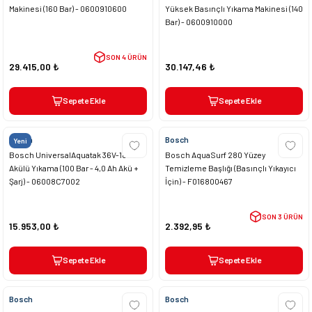
Makinesi (160 Bar) - 0600910600
Yüksek Basınçlı Yıkama Makinesi (140
Bar) - 0600910000
SON 4 ÜRÜN
29.415,00 ₺
30.147,46 ₺
Sepete Ekle
Sepete Ekle
Bosch
Bosch
Yeni
Bosch UniversalAquatak 36V-100
Bosch AquaSurf 280 Yüzey
Akülü Yıkama (100 Bar - 4,0 Ah Akü +
Temizleme Başlığı (Basınçlı Yıkayıcı
Şarj) - 06008C7002
İçin) - F016800467
SON 3 ÜRÜN
15.953,00 ₺
2.392,95 ₺
Sepete Ekle
Sepete Ekle
Bosch
Bosch