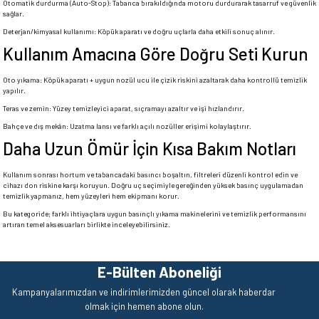
Otomatik durdurma (Auto-Stop): Tabanca bırakıldığında motoru durdurarak tasarruf ve güvenlik
sağlar.
Deterjan/kimyasal kullanımı: Köpük aparatı ve doğru uçlarla daha etkili sonuç alınır.
Kullanım Amacına Göre Doğru Seti Kurun
Oto yıkama: Köpük aparatı + uygun nozül ucu ile çizik riskini azaltarak daha kontrollü temizlik
yapılır.
Teras ve zemin: Yüzey temizleyici aparat, sıçramayı azaltır ve işi hızlandırır.
Bahçe ve dış mekân: Uzatma lansı ve farklı açılı nozüller erişimi kolaylaştırır.
Daha Uzun Ömür İçin Kısa Bakım Notları
Kullanım sonrası hortum ve tabancadaki basıncı boşaltın, filtreleri düzenli kontrol edin ve
cihazı don riskine karşı koruyun. Doğru uç seçimiyle gereğinden yüksek basınç uygulamadan
temizlik yapmanız, hem yüzeyleri hem ekipmanı korur.
Bu kategoride; farklı ihtiyaçlara uygun basınçlı yıkama makinelerini ve temizlik performansını
artıran temel aksesuarları birlikte inceleyebilirsiniz.
E-Bülten Aboneliği
Kampanyalarımızdan ve indirimlerimizden güncel olarak haberdar
olmak için hemen abone olun.