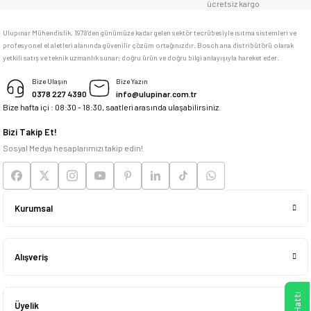
ücretsiz kargo
Ulupınar Mühendislik, 1978'den günümüze kadar gelen sektör tecrübesiyle ısıtma sistemleri ve
profesyonel el aletleri alanında güvenilir çözüm ortağınızdır. Bosch ana distribütörü olarak
yetkili satış ve teknik uzmanlık sunar; doğru ürün ve doğru bilgi anlayışıyla hareket eder.
Bize Ulaşın
Bize Yazın
0378 227 4390
info@ulupinar.com.tr
Bize hafta içi : 08:30 - 18:30, saatleri arasında ulaşabilirsiniz.
Bizi Takip Et!
Sosyal Medya hesaplarımızı takip edin!
Kurumsal
Alışveriş
Üyelik