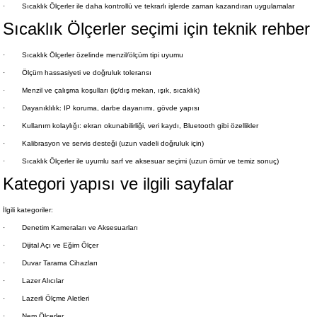
·
Sıcaklık Ölçerler ile daha kontrollü ve tekrarlı işlerde zaman kazandıran uygulamalar
Sıcaklık Ölçerler seçimi için teknik rehber
·
Sıcaklık Ölçerler özelinde menzil/ölçüm tipi uyumu
·
Ölçüm hassasiyeti ve doğruluk toleransı
·
Menzil ve çalışma koşulları (iç/dış mekan, ışık, sıcaklık)
·
Dayanıklılık: IP koruma, darbe dayanımı, gövde yapısı
·
Kullanım kolaylığı: ekran okunabilirliği, veri kaydı, Bluetooth gibi özellikler
·
Kalibrasyon ve servis desteği (uzun vadeli doğruluk için)
·
Sıcaklık Ölçerler ile uyumlu sarf ve aksesuar seçimi (uzun ömür ve temiz sonuç)
Kategori yapısı ve ilgili sayfalar
İlgili kategoriler:
·
Denetim Kameraları ve Aksesuarları
·
Dijital Açı ve Eğim Ölçer
·
Duvar Tarama Cihazları
·
Lazer Alıcılar
·
Lazerli Ölçme Aletleri
·
Nem Ölçerler