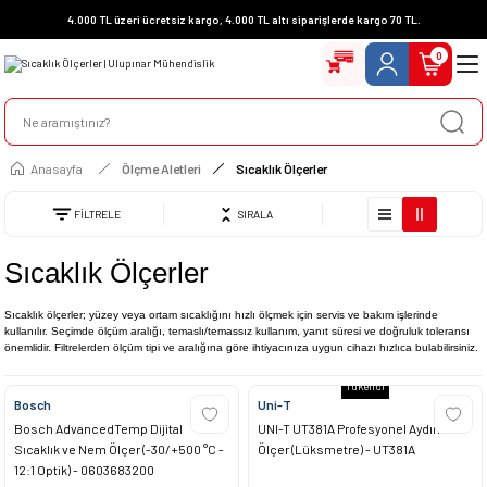
4.000 TL üzeri ücretsiz kargo, 4.000 TL altı siparişlerde kargo 70 TL.
0
Anasayfa
Ölçme Aletleri
Sıcaklık Ölçerler
FİLTRELE
SIRALA
Sıcaklık Ölçerler
Sıcaklık ölçerler; yüzey veya ortam sıcaklığını hızlı ölçmek için servis ve bakım işlerinde
kullanılır. Seçimde ölçüm aralığı, temaslı/temassız kullanım, yanıt süresi ve doğruluk toleransı
önemlidir. Filtrelerden ölçüm tipi ve aralığına göre ihtiyacınıza uygun cihazı hızlıca bulabilirsiniz.
Tükendi
Bosch
Uni-T
Bosch AdvancedTemp Dijital
UNI-T UT381A Profesyonel Aydınlık
Sıcaklık ve Nem Ölçer (-30/+500 °C -
Ölçer (Lüksmetre) - UT381A
12:1 Optik) - 0603683200