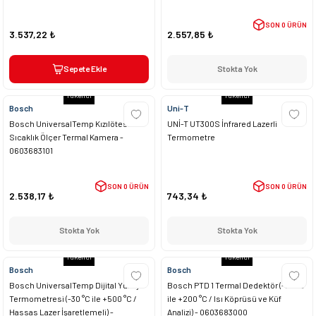
SON 0 ÜRÜN
3.537,22 ₺
2.557,85 ₺
Sepete Ekle
Stokta Yok
Tükendi
Tükendi
Bosch
Uni-T
Bosch UniversalTemp Kızılötesi
UNİ-T UT300S İnfrared Lazerli
Sıcaklık Ölçer Termal Kamera -
Termometre
0603683101
SON 0 ÜRÜN
SON 0 ÜRÜN
2.538,17 ₺
743,34 ₺
Stokta Yok
Stokta Yok
Tükendi
Tükendi
Bosch
Bosch
Bosch UniversalTemp Dijital Yüzey
Bosch PTD 1 Termal Dedektör (-20 °C
Termometresi (-30 °C ile +500 °C /
ile +200 °C / Isı Köprüsü ve Küf
Hassas Lazer İşaretlemeli) -
Analizi) - 0603683000