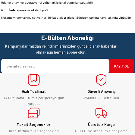
ödeme onayı ve operasyonel yoğunluk istisnai durumlar yaratabilir.
6.
İade süreci nasıl ilerliyor?
Kullanıcıyı yormayan, net ve hızlı bir iade akışı izleriz. Süreçler kamera kaydı altında yürütülür.
E-Bülten Aboneliği
Kampanyalarımızdan ve indirimlerimizden güncel olarak haberdar
olmak için hemen abone olun.
KAYIT OL
Hızlı Teslimat
Güvenli Alışveriş
15:00’e kadar ki tüm siparişler aynı gün
256bit SSL Sertifikası
kargoda
Taksit Seçenekleri
Ücretsiz Kargo
Kredi kartına taksit seçenekleri
4000 TL ve üzeri tüm siparişlerde