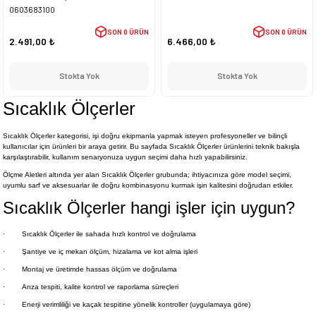
0603683100
SON 0 ÜRÜN
SON 0 ÜRÜN
2.491,00 ₺
6.466,00 ₺
Stokta Yok
Stokta Yok
Sıcaklık Ölçerler
Sıcaklık Ölçerler kategorisi, işi doğru ekipmanla yapmak isteyen profesyoneller ve bilinçli
kullanıcılar için ürünleri bir araya getirir. Bu sayfada Sıcaklık Ölçerler ürünlerini teknik bakışla
karşılaştırabilir, kullanım senaryonuza uygun seçimi daha hızlı yapabilirsiniz.
Ölçme Aletleri altında yer alan Sıcaklık Ölçerler grubunda; ihtiyacınıza göre model seçimi,
uyumlu sarf ve aksesuarlar ile doğru kombinasyonu kurmak işin kalitesini doğrudan etkiler.
Sıcaklık Ölçerler hangi işler için uygun?
·
Sıcaklık Ölçerler ile sahada hızlı kontrol ve doğrulama
·
Şantiye ve iç mekan ölçüm, hizalama ve kot alma işleri
·
Montaj ve üretimde hassas ölçüm ve doğrulama
·
Arıza tespiti, kalite kontrol ve raporlama süreçleri
·
Enerji verimliliği ve kaçak tespitine yönelik kontroller (uygulamaya göre)