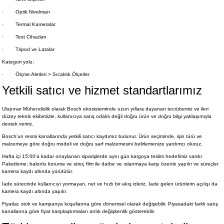
·
Optik Nivelman
·
Termal Kameralar
·
Test Cihazları
·
Tripod ve Latalar
Kategori yolu:
·
Ölçme Aletleri > Sıcaklık Ölçerler
Yetkili satıcı ve hizmet standartlarımız
Ulupınar Mühendislik olarak Bosch ekosisteminde uzun yıllara dayanan tecrübemiz ve ileri
düzey teknik ekibimizle, kullanıcıya satış odaklı değil doğru ürün ve doğru bilgi yaklaşımıyla
destek veririz.
Bosch'un resmi kanallarında yetkili satıcı kaydımız bulunur. Ürün seçiminde, işin türü ve
malzemeye göre doğru modeli ve doğru sarf malzemesini belirlemenize yardımcı oluruz.
Hafta içi 15:00'a kadar onaylanan siparişlerde aynı gün kargoya teslim hedefimiz vardır.
Paketleme; balonlu koruma ve streç film ile darbe ve ıslanmaya karşı özenle yapılır ve süreçler
kamera kaydı altında yürütülür.
İade sürecinde kullanıcıyı yormayan, net ve hızlı bir akış izleriz. İade gelen ürünlerin açılışı da
kamera kaydı altında yapılır.
Fiyatlar, stok ve kampanya koşullarına göre dönemsel olarak değişebilir. Piyasadaki farklı satış
kanallarına göre fiyat karşılaştırmaları anlık değişkenlik gösterebilir.