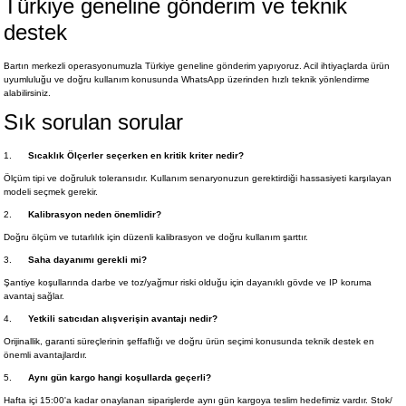
Türkiye geneline gönderim ve teknik
destek
Bartın merkezli operasyonumuzla Türkiye geneline gönderim yapıyoruz. Acil ihtiyaçlarda ürün
uyumluluğu ve doğru kullanım konusunda WhatsApp üzerinden hızlı teknik yönlendirme
alabilirsiniz.
Sık sorulan sorular
1.
Sıcaklık Ölçerler seçerken en kritik kriter nedir?
Ölçüm tipi ve doğruluk toleransıdır. Kullanım senaryonuzun gerektirdiği hassasiyeti karşılayan
modeli seçmek gerekir.
2.
Kalibrasyon neden önemlidir?
Doğru ölçüm ve tutarlılık için düzenli kalibrasyon ve doğru kullanım şarttır.
3.
Saha dayanımı gerekli mi?
Şantiye koşullarında darbe ve toz/yağmur riski olduğu için dayanıklı gövde ve IP koruma
avantaj sağlar.
4.
Yetkili satıcıdan alışverişin avantajı nedir?
Orijinallik, garanti süreçlerinin şeffaflığı ve doğru ürün seçimi konusunda teknik destek en
önemli avantajlardır.
5.
Aynı gün kargo hangi koşullarda geçerli?
Hafta içi 15:00'a kadar onaylanan siparişlerde aynı gün kargoya teslim hedefimiz vardır. Stok/