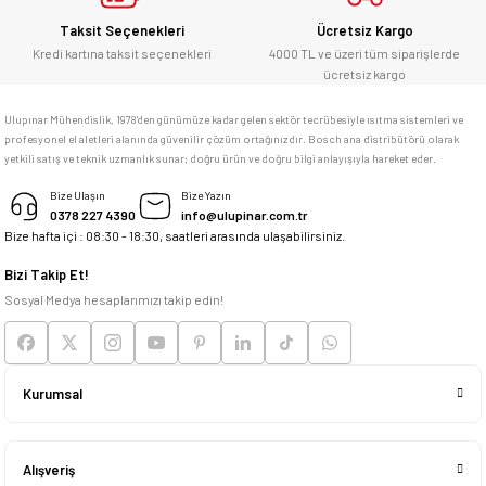
Taksit Seçenekleri
Ücretsiz Kargo
Kredi kartına taksit seçenekleri
4000 TL ve üzeri tüm siparişlerde
ücretsiz kargo
Ulupınar Mühendislik, 1978'den günümüze kadar gelen sektör tecrübesiyle ısıtma sistemleri ve
profesyonel el aletleri alanında güvenilir çözüm ortağınızdır. Bosch ana distribütörü olarak
yetkili satış ve teknik uzmanlık sunar; doğru ürün ve doğru bilgi anlayışıyla hareket eder.
Bize Ulaşın
Bize Yazın
0378 227 4390
info@ulupinar.com.tr
Bize hafta içi : 08:30 - 18:30, saatleri arasında ulaşabilirsiniz.
Bizi Takip Et!
Sosyal Medya hesaplarımızı takip edin!
Kurumsal
Alışveriş