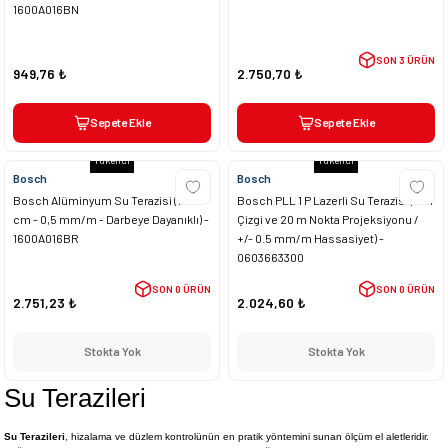
1600A016BN
SON 3 ÜRÜN
949,76 ₺
2.750,70 ₺
Sepete Ekle
Sepete Ekle
Tükendi
Tükendi
Bosch
Bosch
Bosch Alüminyum Su Terazisi (120
Bosch PLL 1 P Lazerli Su Terazisi (5 m
cm - 0,5 mm/m - Darbeye Dayanıklı) -
Çizgi ve 20 m Nokta Projeksiyonu /
1600A016BR
+/- 0.5 mm/m Hassasiyet) -
0603663300
SON 0 ÜRÜN
SON 0 ÜRÜN
2.751,23 ₺
2.024,60 ₺
Stokta Yok
Stokta Yok
Su Terazileri
Su Terazileri
, hizalama ve düzlem kontrolünün en pratik yöntemini sunan ölçüm el aletleridir.