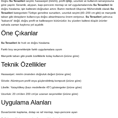
Doğru
Su Terazileri
seçimi; hassasiyet (mm/m), profil rijitliği, uzunluk ve kullanım senaryosuna
göre yapılır. Seramik, alçıpan, kapı-pencere montajı ve raf uygulamalarında
Su Terazileri
ile
doğru hizalama; işin kalitesini doğrudan artırır. Bartın merkezli Ulupınar Mühendislik olarak
Su
Terazileri
kategorisini Türkiye geneline sunarken, uzunluk seçimi (40–200 cm gibi) ve manyetik
taban gibi detayların kullanıcıya doğru aktarılmasına önem veriyoruz.
Su Terazileri
yalnızca
“kabarcık” değil, doğru profil ve kalibrasyon bütünüdür; bu yüzden kalitesi düşük ürünler
sahada zaman kaybına yol açabilir.
Öne Çıkanlar
Su Terazileri
ile hızlı ve doğru hizalama
Farklı boy seçenekleriyle farklı uygulamalara uyum
Manyetik taban gibi pratik özelliklerle kolay kullanım (ürüne göre)
Teknik Özellikler
Hassasiyet: mm/m cinsinden doğruluk değeri (ürüne göre)
Gövde: Alüminyum profil veya güçlendirilmiş kompozit (ürüne göre)
Libelle: Yatay/dikey (bazı modellerde 45°) göstergeler (ürüne göre)
Uzunluk: 20 cm’den 200 cm’ye uzanan seçenekler (ürüne göre)
Uygulama Alanları
Duvar/zemin kaplama, dolap ve raf montajı, kapı-pencere ayarı