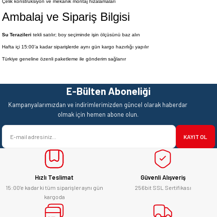
Çelik konstrüksiyon ve mekanik montaj hizalamaları
Ambalaj ve Sipariş Bilgisi
Su Terazileri
tekli satılır; boy seçiminde işin ölçüsünü baz alın
Hafta içi 15:00’a kadar siparişlerde aynı gün kargo hazırlığı yapılır
Türkiye geneline özenli paketleme ile gönderim sağlanır
E-Bülten Aboneliği
Kampanyalarımızdan ve indirimlerimizden güncel olarak haberdar
olmak için hemen abone olun.
KAYIT OL
Hızlı Teslimat
Güvenli Alışveriş
15:00’e kadar ki tüm siparişler aynı gün
256bit SSL Sertifikası
kargoda