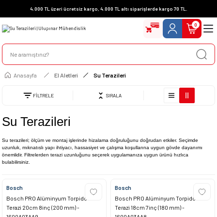
4.000 TL üzeri ücretsiz kargo, 4.000 TL altı siparişlerde kargo 70 TL.
0
Anasayfa
El Aletleri
Su Terazileri
FİLTRELE
SIRALA
Su Terazileri
Su terazileri; ölçüm ve montaj işlerinde hizalama doğruluğunu doğrudan etkiler. Seçimde
uzunluk, mıknatıslı yapı ihtiyacı, hassasiyet ve çalışma koşullarına uygun gövde dayanımı
önemlidir. Filtrelerden terazi uzunluğunu seçerek uygulamanıza uygun ürünü hızlıca
bulabilirsiniz.
Bosch
Bosch
Bosch PRO Alüminyum Torpido
Bosch PRO Alüminyum Torpido
Terazi 20cm 8inç (200 mm) -
Terazi 18cm 7inç (180 mm) -
1600A03AA9
1600A03AA8