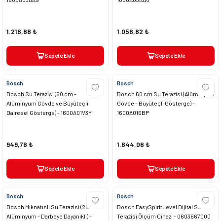
1.216,88 ₺
1.056,82 ₺
Sepete Ekle
Sepete Ekle
Bosch
Bosch
Bosch Su Terazisi (60 cm -
Bosch 60 cm Su Terazisi (Alüminyum
Alüminyum Gövde ve Büyüteçli
Gövde - Büyüteçli Gösterge) -
Dairesel Gösterge) - 1600A01V3Y
1600A016BP
949,76 ₺
1.644,06 ₺
Sepete Ekle
Sepete Ekle
Bosch
Bosch
Bosch Mıknatıslı Su Terazisi (25 cm -
Bosch EasySpiritLevel Dijital Su
Alüminyum - Darbeye Dayanıklı) -
Terazisi Ölçüm Cihazı - 0603667000