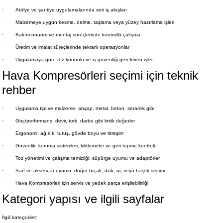
·
Atölye ve şantiye uygulamalarında seri iş akışları
·
Malzemeye uygun kesme, delme, taşlama veya yüzey hazırlama işleri
·
Bakım-onarım ve montaj süreçlerinde kontrollü çalışma
·
Üretim ve imalat süreçlerinde tekrarlı operasyonlar
·
Uygulamaya göre toz kontrolü ve iş güvenliği gerektiren işler
Hava Kompresörleri seçimi için teknik
rehber
·
Uygulama tipi ve malzeme: ahşap, metal, beton, seramik gibi
·
Güç/performans: devir, tork, darbe gibi kritik değerler
·
Ergonomi: ağırlık, tutuş, gövde boyu ve titreşim
·
Güvenlik: koruma sistemleri, kilitlemeler ve geri tepme kontrolü
·
Toz yönetimi ve çalışma temizliği: süpürge uyumu ve adaptörler
·
Sarf ve aksesuar uyumu: doğru bıçak, disk, uç veya başlık seçimi
·
Hava Kompresörleri için servis ve yedek parça erişilebilirliği
Kategori yapısı ve ilgili sayfalar
İlgili kategoriler: