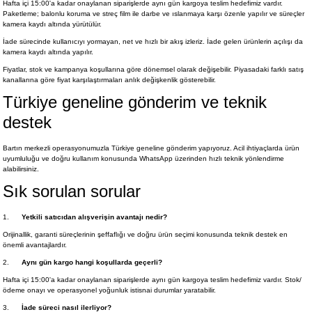
Hafta içi 15:00'a kadar onaylanan siparişlerde aynı gün kargoya teslim hedefimiz vardır.
Paketleme; balonlu koruma ve streç film ile darbe ve ıslanmaya karşı özenle yapılır ve süreçler
kamera kaydı altında yürütülür.
İade sürecinde kullanıcıyı yormayan, net ve hızlı bir akış izleriz. İade gelen ürünlerin açılışı da
kamera kaydı altında yapılır.
Fiyatlar, stok ve kampanya koşullarına göre dönemsel olarak değişebilir. Piyasadaki farklı satış
kanallarına göre fiyat karşılaştırmaları anlık değişkenlik gösterebilir.
Türkiye geneline gönderim ve teknik
destek
Bartın merkezli operasyonumuzla Türkiye geneline gönderim yapıyoruz. Acil ihtiyaçlarda ürün
uyumluluğu ve doğru kullanım konusunda WhatsApp üzerinden hızlı teknik yönlendirme
alabilirsiniz.
Sık sorulan sorular
1.
Yetkili satıcıdan alışverişin avantajı nedir?
Orijinallik, garanti süreçlerinin şeffaflığı ve doğru ürün seçimi konusunda teknik destek en
önemli avantajlardır.
2.
Aynı gün kargo hangi koşullarda geçerli?
Hafta içi 15:00'a kadar onaylanan siparişlerde aynı gün kargoya teslim hedefimiz vardır. Stok/
ödeme onayı ve operasyonel yoğunluk istisnai durumlar yaratabilir.
3.
İade süreci nasıl ilerliyor?