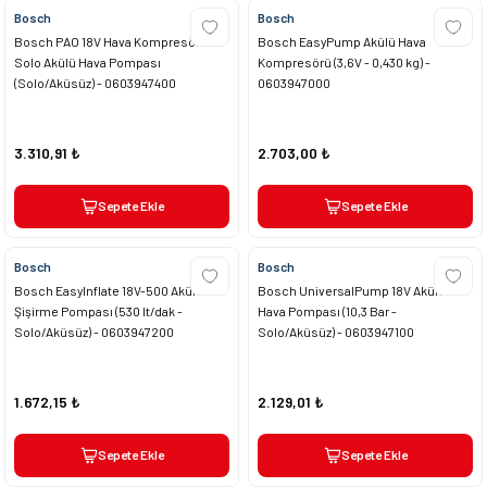
Bosch
Bosch
Bosch PAO 18V Hava Kompresörü
Bosch EasyPump Akülü Hava
Solo Akülü Hava Pompası
Kompresörü (3,6V - 0,430 kg) -
(Solo/Aküsüz) - 0603947400
0603947000
3.310,91 ₺
2.703,00 ₺
Sepete Ekle
Sepete Ekle
Bosch
Bosch
Bosch EasyInflate 18V-500 Akülü
Bosch UniversalPump 18V Akülü
Şişirme Pompası (530 lt/dak -
Hava Pompası (10,3 Bar -
Solo/Aküsüz) - 0603947200
Solo/Aküsüz) - 0603947100
1.672,15 ₺
2.129,01 ₺
Sepete Ekle
Sepete Ekle