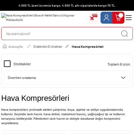
4.000 TL üzeri ücretsiz kargo, 4.000 TL altı siparişlerde kargo 70 TL.
Anasayfa
Elektrikli El Aletleri
Hava Kompresörleri
Stoktakiler
Toplam 6 ürün
Hava Kompresörleri
Hava kompresörleri; pnömatik aletleri çalıştırma, boya, şişirme ve atölye uygulamalarında
kullanılır. Seçimde tank hacmi, hava debisi, maksimum basınç, yağlı/yağsız tip ve kullanım
senaryosu belirleyicidir. Filtrelerden tank hacmi ve debiyle daraltarak doğru kompresörü
seçebilirsiniz.