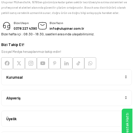
Ulupınar Mühendislik, 1978'den günümüze kadar gelen sektör tecrübesiyle ısıtma sistemleri ve
profesyonel el aletleri alanında güvenilir çözüm ortağınızdır. Bosch ana distribütörü olarak
yetkili satış ve teknik uzmanlık sunar; doğru ürün ve doğru bilgi anlayışıyla hareket eder.
Bize Ulaşın
Bize Yazın
0378 227 4390
info@ulupinar.com.tr
Bize hafta içi : 08:30 - 18:30, saatleri arasında ulaşabilirsiniz.
Bizi Takip Et!
Sosyal Medya hesaplarımızı takip edin!
Kurumsal
Alışveriş
Üyelik