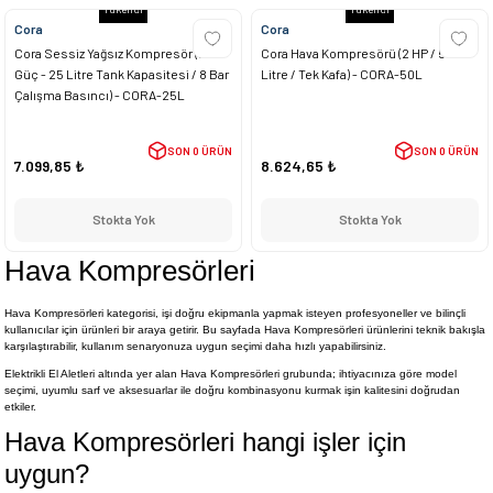
Tükendi
Tükendi
Cora
Cora
Cora Sessiz Yağsız Kompresör (2 HP
Cora Hava Kompresörü (2 HP / 50
Güç - 25 Litre Tank Kapasitesi / 8 Bar
Litre / Tek Kafa) - CORA-50L
Çalışma Basıncı) - CORA-25L
SON 0 ÜRÜN
SON 0 ÜRÜN
7.099,85 ₺
8.624,65 ₺
Stokta Yok
Stokta Yok
Hava Kompresörleri
Hava Kompresörleri kategorisi, işi doğru ekipmanla yapmak isteyen profesyoneller ve bilinçli
kullanıcılar için ürünleri bir araya getirir. Bu sayfada Hava Kompresörleri ürünlerini teknik bakışla
karşılaştırabilir, kullanım senaryonuza uygun seçimi daha hızlı yapabilirsiniz.
Elektrikli El Aletleri altında yer alan Hava Kompresörleri grubunda; ihtiyacınıza göre model
seçimi, uyumlu sarf ve aksesuarlar ile doğru kombinasyonu kurmak işin kalitesini doğrudan
etkiler.
Hava Kompresörleri hangi işler için
uygun?