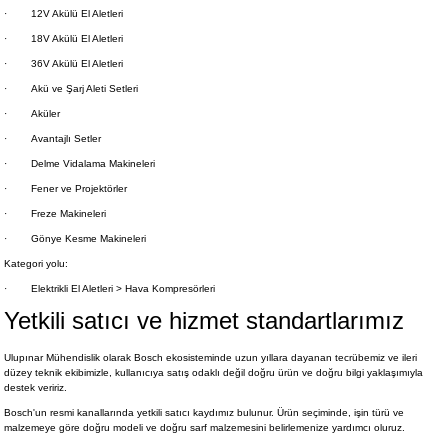
·
12V Akülü El Aletleri
·
18V Akülü El Aletleri
·
36V Akülü El Aletleri
·
Akü ve Şarj Aleti Setleri
·
Aküler
·
Avantajlı Setler
·
Delme Vidalama Makineleri
·
Fener ve Projektörler
·
Freze Makineleri
·
Gönye Kesme Makineleri
Kategori yolu:
·
Elektrikli El Aletleri > Hava Kompresörleri
Yetkili satıcı ve hizmet standartlarımız
Ulupınar Mühendislik olarak Bosch ekosisteminde uzun yıllara dayanan tecrübemiz ve ileri
düzey teknik ekibimizle, kullanıcıya satış odaklı değil doğru ürün ve doğru bilgi yaklaşımıyla
destek veririz.
Bosch'un resmi kanallarında yetkili satıcı kaydımız bulunur. Ürün seçiminde, işin türü ve
malzemeye göre doğru modeli ve doğru sarf malzemesini belirlemenize yardımcı oluruz.