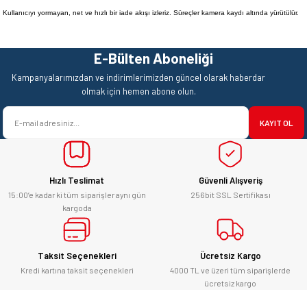
Kullanıcıyı yormayan, net ve hızlı bir iade akışı izleriz. Süreçler kamera kaydı altında yürütülür.
E-Bülten Aboneliği
Kampanyalarımızdan ve indirimlerimizden güncel olarak haberdar
olmak için hemen abone olun.
KAYIT OL
Hızlı Teslimat
Güvenli Alışveriş
15:00’e kadar ki tüm siparişler aynı gün
256bit SSL Sertifikası
kargoda
Taksit Seçenekleri
Ücretsiz Kargo
Kredi kartına taksit seçenekleri
4000 TL ve üzeri tüm siparişlerde
ücretsiz kargo