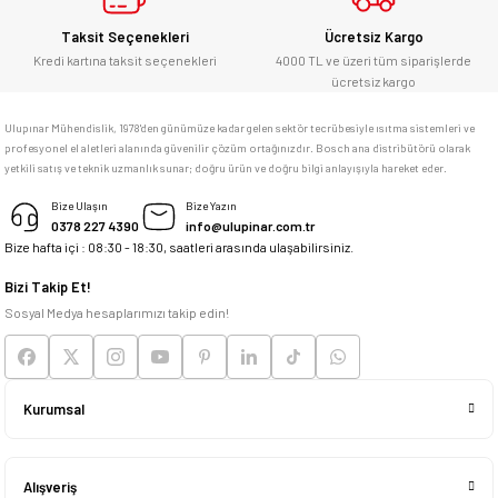
Taksit Seçenekleri
Ücretsiz Kargo
Kredi kartına taksit seçenekleri
4000 TL ve üzeri tüm siparişlerde
ücretsiz kargo
Ulupınar Mühendislik, 1978'den günümüze kadar gelen sektör tecrübesiyle ısıtma sistemleri ve
profesyonel el aletleri alanında güvenilir çözüm ortağınızdır. Bosch ana distribütörü olarak
yetkili satış ve teknik uzmanlık sunar; doğru ürün ve doğru bilgi anlayışıyla hareket eder.
Bize Ulaşın
Bize Yazın
0378 227 4390
info@ulupinar.com.tr
Bize hafta içi : 08:30 - 18:30, saatleri arasında ulaşabilirsiniz.
Bizi Takip Et!
Sosyal Medya hesaplarımızı takip edin!
Kurumsal
Alışveriş