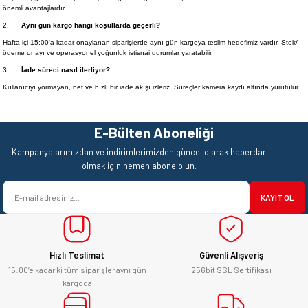
önemli avantajlardır.
2.
Aynı gün kargo hangi koşullarda geçerli?
Hafta içi 15:00'a kadar onaylanan siparişlerde aynı gün kargoya teslim hedefimiz vardır. Stok/
ödeme onayı ve operasyonel yoğunluk istisnai durumlar yaratabilir.
3.
İade süreci nasıl ilerliyor?
Kullanıcıyı yormayan, net ve hızlı bir iade akışı izleriz. Süreçler kamera kaydı altında yürütülür.
E-Bülten Aboneliği
Kampanyalarımızdan ve indirimlerimizden güncel olarak haberdar
olmak için hemen abone olun.
KAYIT OL
Hızlı Teslimat
Güvenli Alışveriş
15:00’e kadar ki tüm siparişler aynı gün
256bit SSL Sertifikası
kargoda