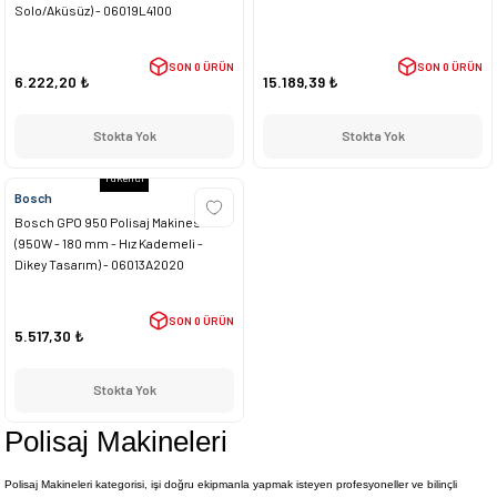
Solo/Aküsüz) - 06019L4100
SON 0 ÜRÜN
SON 0 ÜRÜN
6.222,20 ₺
15.189,39 ₺
Stokta Yok
Stokta Yok
Tükendi
Bosch
Bosch GPO 950 Polisaj Makinesi
(950W - 180 mm - Hız Kademeli -
Dikey Tasarım) - 06013A2020
SON 0 ÜRÜN
5.517,30 ₺
Stokta Yok
Polisaj Makineleri
Polisaj Makineleri kategorisi, işi doğru ekipmanla yapmak isteyen profesyoneller ve bilinçli