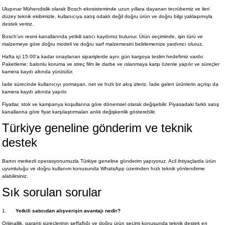
Ulupınar Mühendislik olarak Bosch ekosisteminde uzun yıllara dayanan tecrübemiz ve ileri
düzey teknik ekibimizle, kullanıcıya satış odaklı değil doğru ürün ve doğru bilgi yaklaşımıyla
destek veririz.
Bosch'un resmi kanallarında yetkili satıcı kaydımız bulunur. Ürün seçiminde, işin türü ve
malzemeye göre doğru modeli ve doğru sarf malzemesini belirlemenize yardımcı oluruz.
Hafta içi 15:00'a kadar onaylanan siparişlerde aynı gün kargoya teslim hedefimiz vardır.
Paketleme; balonlu koruma ve streç film ile darbe ve ıslanmaya karşı özenle yapılır ve süreçler
kamera kaydı altında yürütülür.
İade sürecinde kullanıcıyı yormayan, net ve hızlı bir akış izleriz. İade gelen ürünlerin açılışı da
kamera kaydı altında yapılır.
Fiyatlar, stok ve kampanya koşullarına göre dönemsel olarak değişebilir. Piyasadaki farklı satış
kanallarına göre fiyat karşılaştırmaları anlık değişkenlik gösterebilir.
Türkiye geneline gönderim ve teknik
destek
Bartın merkezli operasyonumuzla Türkiye geneline gönderim yapıyoruz. Acil ihtiyaçlarda ürün
uyumluluğu ve doğru kullanım konusunda WhatsApp üzerinden hızlı teknik yönlendirme
alabilirsiniz.
Sık sorulan sorular
1.
Yetkili satıcıdan alışverişin avantajı nedir?
Orijinallik, garanti süreçlerinin şeffaflığı ve doğru ürün seçimi konusunda teknik destek en