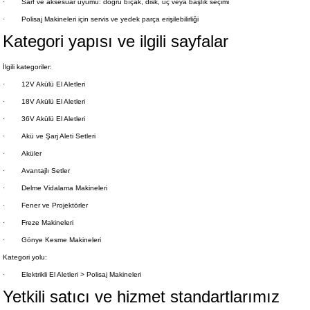
·
Sarf ve aksesuar uyumu: doğru bıçak, disk, uç veya başlık seçimi
·
Polisaj Makineleri için servis ve yedek parça erişilebilirliği
Kategori yapısı ve ilgili sayfalar
İlgili kategoriler:
·
12V Akülü El Aletleri
·
18V Akülü El Aletleri
·
36V Akülü El Aletleri
·
Akü ve Şarj Aleti Setleri
·
Aküler
·
Avantajlı Setler
·
Delme Vidalama Makineleri
·
Fener ve Projektörler
·
Freze Makineleri
·
Gönye Kesme Makineleri
Kategori yolu:
·
Elektrikli El Aletleri > Polisaj Makineleri
Yetkili satıcı ve hizmet standartlarımız