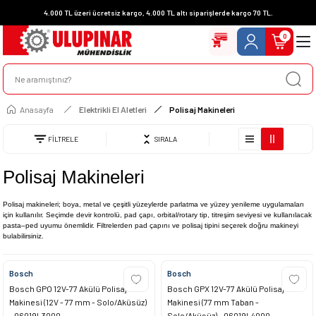
4.000 TL üzeri ücretsiz kargo, 4.000 TL altı siparişlerde kargo 70 TL.
0
Anasayfa
Elektrikli El Aletleri
Polisaj Makineleri
FİLTRELE
SIRALA
Polisaj Makineleri
Polisaj makineleri; boya, metal ve çeşitli yüzeylerde parlatma ve yüzey yenileme uygulamaları
için kullanılır. Seçimde devir kontrolü, pad çapı, orbital/rotary tip, titreşim seviyesi ve kullanılacak
pasta–ped uyumu önemlidir. Filtrelerden pad çapını ve polisaj tipini seçerek doğru makineyi
bulabilirsiniz.
Bosch
Bosch
Bosch GPO 12V-77 Akülü Polisaj
Bosch GPX 12V-77 Akülü Polisaj
Makinesi (12V - 77 mm - Solo/Aküsüz)
Makinesi (77 mm Taban -
- 06019L3000
Solo/Aküsüz) - 06019L4000