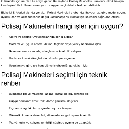
kullanıcılar için ürünleri bir araya getirir. Bu sayfada Polisaj Makineleri ürünlerini teknik bakışla
karşılaştırabilir, kullanım senaryonuza uygun seçimi daha hızlı yapabilirsiniz.
Elektrikli El Aletleri altında yer alan Polisaj Makineleri grubunda; ihtiyacınıza göre model seçimi,
uyumlu sarf ve aksesuarlar ile doğru kombinasyonu kurmak işin kalitesini doğrudan etkiler.
Polisaj Makineleri hangi işler için uygun?
·
Atölye ve şantiye uygulamalarında seri iş akışları
·
Malzemeye uygun kesme, delme, taşlama veya yüzey hazırlama işleri
·
Bakım-onarım ve montaj süreçlerinde kontrollü çalışma
·
Üretim ve imalat süreçlerinde tekrarlı operasyonlar
·
Uygulamaya göre toz kontrolü ve iş güvenliği gerektiren işler
Polisaj Makineleri seçimi için teknik
rehber
·
Uygulama tipi ve malzeme: ahşap, metal, beton, seramik gibi
·
Güç/performans: devir, tork, darbe gibi kritik değerler
·
Ergonomi: ağırlık, tutuş, gövde boyu ve titreşim
·
Güvenlik: koruma sistemleri, kilitlemeler ve geri tepme kontrolü
·
Toz yönetimi ve çalışma temizliği: süpürge uyumu ve adaptörler