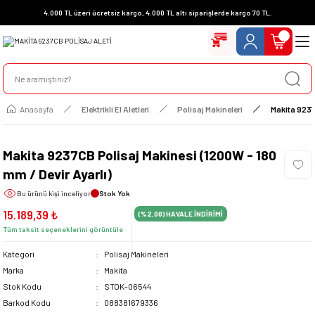
4.000 TL üzeri ücretsiz kargo, 4.000 TL altı siparişlerde kargo 70 TL.
Anasayfa
Elektrikli El Aletleri
Polisaj Makineleri
Makita 9237
Makita 9237CB Polisaj Makinesi (1200W - 180
mm / Devir Ayarlı)
Bu ürünü
kişi inceliyor
Stok Yok
15.189,39 ₺
(%2,00)
HAVALE İNDİRİMİ
Tüm taksit seçeneklerini görüntüle
Kategori
Polisaj Makineleri
Marka
Makita
Stok Kodu
STOK-06544
Barkod Kodu
088381679336