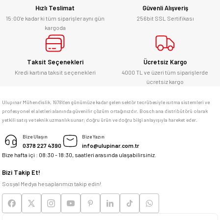
Hızlı Teslimat
Güvenli Alışveriş
Kesinlikle orjinal ürün, güvenerek
alabilirsiniz.
15:00’e kadar ki tüm siparişler aynı gün
256bit SSL Sertifikası
kargoda
E... Ü... | 10/06/2026
Gönder
Bosch marka alet alacaksam kesinlikle
Taksit Seçenekleri
Ücretsiz Kargo
adresim Ulupınar.com.tr
Kredi kartına taksit seçenekleri
4000 TL ve üzeri tüm siparişlerde
ücretsiz kargo
F... C... | 14/05/2026
Ulupınar Mühendislik, 1978'den günümüze kadar gelen sektör tecrübesiyle ısıtma sistemleri ve
profesyonel el aletleri alanında güvenilir çözüm ortağınızdır. Bosch ana distribütörü olarak
memnun kaldım
yetkili satış ve teknik uzmanlık sunar; doğru ürün ve doğru bilgi anlayışıyla hareket eder.
M... K... | 04/05/2026
Bize Ulaşın
Bize Yazın
0378 227 4390
info@ulupinar.com.tr
Bize hafta içi : 08:30 - 18:30, saatleri arasında ulaşabilirsiniz.
Deneyimini Paylaş
Bizi Takip Et!
Sosyal Medya hesaplarımızı takip edin!