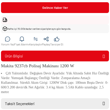
Gelince Haber Ver
Hafta içi 15:00’e kadar verilen siparişler aynı gün kargoda.
Yorum Yaz
Fiyat Alarmı
Karşılaştır
Paylaş
Tavsiye Et
Ürün Bilgisi
Makita
9237cb Polisaj Makinası 1200 W
Çift Yalıtımlıdır. Değişken Devir Ayarlıdır. Yük Altında Sabit Hız Özelliği
Vardır. Yumuşak Başlangıç Özelliği Vardır. Zımparalama Amaçlı
Kullanılmaz. Sürekli Akım Girişi: 1200W Disk çapı: 180mm Boşta Devir: 0-
600/3.200 devir/dk Net Ağırlık: 3.4 kg Akım: 5.5Ah Kablo uzunluğu: 2,5
metre
Taksit Seçenekleri