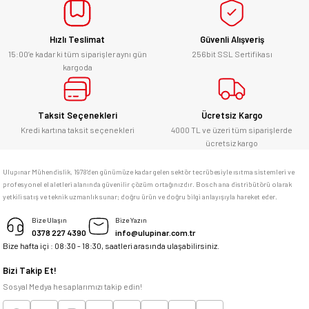
yücel çağatay uzun | 12/06/2026
Bu ürüne benzer farklı alternatifler olmalı.
Hızlı Teslimat
Güvenli Alışveriş
Kesinlikle orjinal ürün, güvenerek
alabilirsiniz.
15:00’e kadar ki tüm siparişler aynı gün
256bit SSL Sertifikası
kargoda
E... Ü... | 10/06/2026
Gönder
Bosch marka alet alacaksam kesinlikle
Taksit Seçenekleri
Ücretsiz Kargo
adresim Ulupınar.com.tr
Kredi kartına taksit seçenekleri
4000 TL ve üzeri tüm siparişlerde
ücretsiz kargo
F... C... | 14/05/2026
Ulupınar Mühendislik, 1978'den günümüze kadar gelen sektör tecrübesiyle ısıtma sistemleri ve
profesyonel el aletleri alanında güvenilir çözüm ortağınızdır. Bosch ana distribütörü olarak
memnun kaldım
yetkili satış ve teknik uzmanlık sunar; doğru ürün ve doğru bilgi anlayışıyla hareket eder.
M... K... | 04/05/2026
Bize Ulaşın
Bize Yazın
0378 227 4390
info@ulupinar.com.tr
Bize hafta içi : 08:30 - 18:30, saatleri arasında ulaşabilirsiniz.
Deneyimini Paylaş
Bizi Takip Et!
Sosyal Medya hesaplarımızı takip edin!