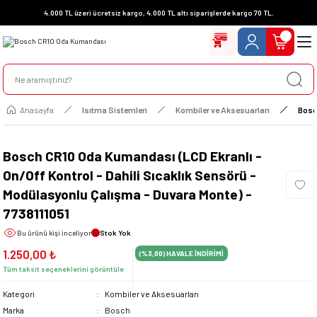
4.000 TL üzeri ücretsiz kargo, 4.000 TL altı siparişlerde kargo 70 TL.
Anasayfa
Isıtma Sistemleri
Kombiler ve Aksesuarları
Bosc
Bosch CR10 Oda Kumandası (LCD Ekranlı -
On/Off Kontrol - Dahili Sıcaklık Sensörü -
Modülasyonlu Çalışma - Duvara Monte) -
7738111051
Bu ürünü
kişi inceliyor
Stok Yok
1.250,00 ₺
(%3,00)
HAVALE İNDİRİMİ
Tüm taksit seçeneklerini görüntüle
Kategori
Kombiler ve Aksesuarları
Marka
Bosch