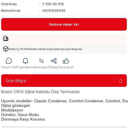
Stok Kodu
7-738-110-078
Barkod Kodu
4051516284763
Gelince Haber Ver
Hafta içi 15:00’e kadar verilen siparişler aynı gün kargoda.
Yorum Yaz
Fiyat Alarmı
Karşılaştır
Paylaş
Tavsiye Et
Ürün Bilgisi
Bosch CR10 Dijital Kablolu Oda Termostatı
Uyumlu modeller: Classic Condense, Comfort Condense, Comfort, Exc
Dijital göstergeli
Modülasyon
Gündüz, Gece Modu
Donmaya Karşı Koruma