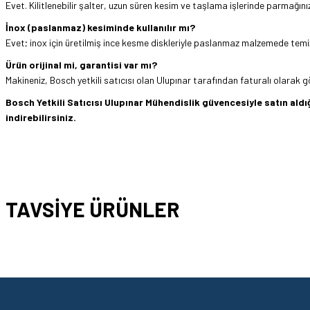
Evet. Kilitlenebilir şalter, uzun süren kesim ve taşlama işlerinde parmağını
İnox (paslanmaz) kesiminde kullanılır mı?
Evet; inox için üretilmiş ince kesme diskleriyle paslanmaz malzemede temiz 
Ürün orijinal mi, garantisi var mı?
Makineniz, Bosch yetkili satıcısı olan Ulupınar tarafından faturalı olarak
Bosch Yetkili Satıcısı Ulupınar Mühendislik güvencesiyle satın al
indirebilirsiniz.
Hızlı ve sorunsuz bir alışveriş. Teşekkürler.
Bu ürünün fiyat bilgisi, resim, ürün açıklamalarında ve diğer konularda yetersi
Görüş ve önerileriniz için teşekkür ederiz.
Mehmet Kendi | 18/06/2026
TAVSİYE ÜRÜNLER
Ürün resmi kalitesiz, bozuk veya görüntülenemiyor.
satışı ve alış veriş deneyimi gayet başarılı. hayırlı işler. teşekkürler.
Ürün açıklamasında eksik bilgiler bulunuyor.
yücel çağatay uzun | 12/06/2026
Ürün bilgilerinde hatalar bulunuyor.
Bosch
Ürün fiyatı diğer sitelerden daha pahalı.
Kesinlikle orjinal ürün, güvenerek alabilirsiniz.
Bosch Kanvas Orta Boy Takım Çantası (480 x 280 x 300 mm) - 1610Z
Bu ürüne benzer farklı alternatifler olmalı.
E... Ü... | 10/06/2026