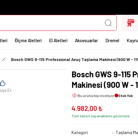
leri
Ölçme Aletleri
El Aletleri
Aksesuarlar
Dremel
Kayna
Bosch GWS 9-115 Professional Avuç Taşlama Makinesi (900 W - 1
Bosch GWS 9-115 P
Makinesi (900 W -
siye Et
Bu ürünü
kişi inceliyor
Stok Yok
4.982,00 ₺
Tüm taksit seçeneklerini görüntüle
Kategori
Taşlama Mak