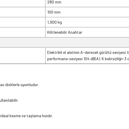
280 mm
100 mm
1,900 kg
Kilitlenebilir Anahtar
Elektrikli el aletinin A-dereceli gürültü seviyesi
performansı seviyesi 104 dB(A). K belirsizliği= 3 
s disklerle uyumludur.
lanılabilir.
 ideal kesme ve taşlama hızıdır.