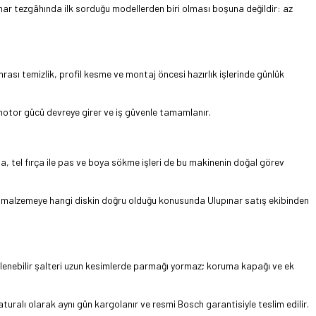
ınar tezgâhında ilk sorduğu modellerden biri olması boşuna değildir: az
rası temizlik, profil kesme ve montaj öncesi hazırlık işlerinde günlük
el motor gücü devreye girer ve iş güvenle tamamlanır.
a, tel fırça ile pas ve boya sökme işleri de bu makinenin doğal görev
gi malzemeye hangi diskin doğru olduğu konusunda Ulupınar satış ekibinden
litlenebilir şalteri uzun kesimlerde parmağı yormaz; koruma kapağı ve ek
uralı olarak aynı gün kargolanır ve resmi Bosch garantisiyle teslim edilir.