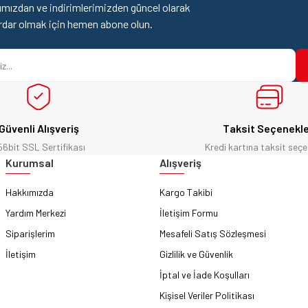
mızdan ve indirimlerimizden güncel olarak
rdar olmak için hemen abone olun.
346,62 ₺
Gönder
Sepete Ekle
Güvenli Alışveriş
Taksit Seçenekle
Bosch
56bit SSL Sertifikası
Kredi kartına taksit seçe
608900654
Bosch X-LOCK Seramik Kesme Diski (115 mm - Orijinal Bo
Kurumsal
Alışveriş
Hakkımızda
Kargo Takibi
Yardım Merkezi
İletişim Formu
1.046,22 ₺
Siparişlerim
Mesafeli Satış Sözleşmesi
İletişim
Gizlilik ve Güvenlik
Sepete Ekle
İptal ve İade Koşulları
Kişisel Veriler Politikası