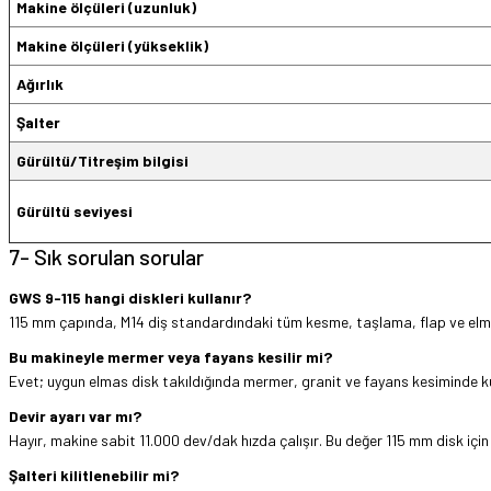
Makine ölçüleri (uzunluk)
Makine ölçüleri (yükseklik)
Ağırlık
Şalter
Gürültü/Titreşim bilgisi
Gürültü seviyesi
7- Sık sorulan sorular
GWS 9-115 hangi diskleri kullanır?
115 mm çapında, M14 diş standardındaki tüm kesme, taşlama, flap ve elma
Bu makineyle mermer veya fayans kesilir mi?
Evet; uygun elmas disk takıldığında mermer, granit ve fayans kesiminde kul
Devir ayarı var mı?
Hayır, makine sabit 11.000 dev/dak hızda çalışır. Bu değer 115 mm disk için
Şalteri kilitlenebilir mi?