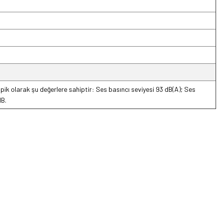
 tipik olarak şu değerlere sahiptir: Ses basıncı seviyesi 93 dB(A); Ses
dB.