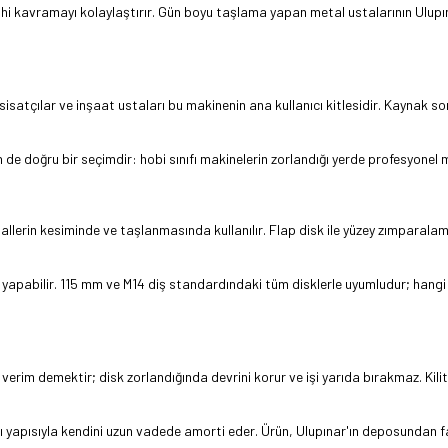
a dahi kavramayı kolaylaştırır. Gün boyu taşlama yapan metal ustalarının Ulup
isatçılar ve inşaat ustaları bu makinenin ana kullanıcı kitlesidir. Kaynak son
için de doğru bir seçimdir: hobi sınıfı makinelerin zorlandığı yerde profesyon
allerin kesiminde ve taşlanmasında kullanılır. Flap disk ile yüzey zımparalam
 yapabilir. 115 mm ve M14 diş standardındaki tüm disklerle uyumludur; han
 verim demektir; disk zorlandığında devrini korur ve işi yarıda bırakmaz. Ki
 yapısıyla kendini uzun vadede amorti eder. Ürün, Ulupınar'ın deposundan fat