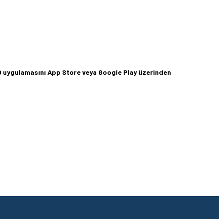
360 uygulamasını App Store veya Google Play üzerinden
Metal) - 2608603254