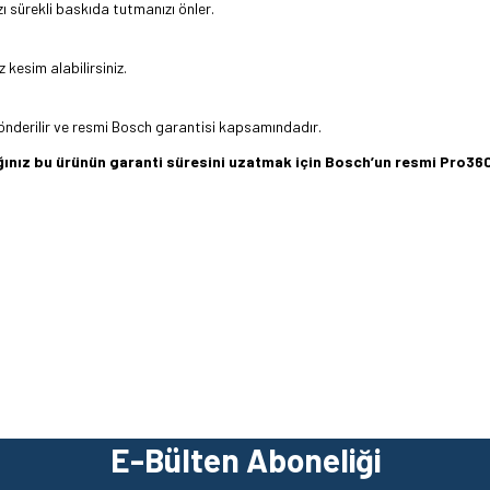
zı sürekli baskıda tutmanızı önler.
kesim alabilirsiniz.
 gönderilir ve resmi Bosch garantisi kapsamındadır.
dığınız bu ürünün garanti süresini uzatmak için Bosch’un resmi Pro
z gördüğünüz noktaları öneri formunu kullanarak tarafımıza iletebilirsiniz.
Ürün hakkında henüz soru sorulmamış.
Bu ürüne ilk yorumu siz yapın!
Yorum Yaz
Soru Sor
Bosch
00022
Bosch 115x1,0 mm İnox Kesme Taşı (10 Adet - Paslanmaz ve 
E-Bülten Aboneliği