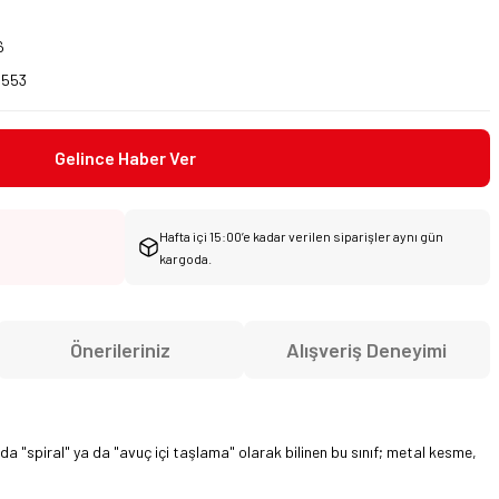
6
8553
Gelince Haber Ver
Hafta içi 15:00’e kadar verilen siparişler aynı gün
kargoda.
Önerileriniz
Alışveriş Deneyimi
 "spiral" ya da "avuç içi taşlama" olarak bilinen bu sınıf; metal kesme,