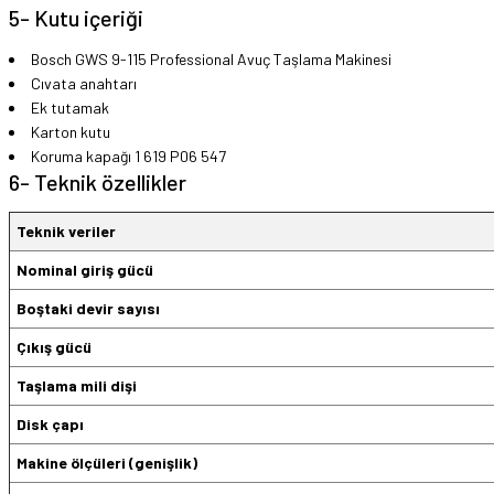
5- Kutu içeriği
Bosch GWS 9-115 Professional Avuç Taşlama Makinesi
Cıvata anahtarı
Ek tutamak
Karton kutu
Koruma kapağı 1 619 P06 547
6- Teknik özellikler
Teknik veriler
Nominal giriş gücü
Boştaki devir sayısı
Çıkış gücü
Taşlama mili dişi
Disk çapı
Makine ölçüleri (genişlik)