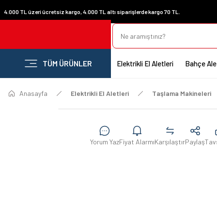
4.000 TL üzeri ücretsiz kargo, 4.000 TL altı siparişlerde kargo 70 TL.
TÜM ÜRÜNLER
Elektrikli El Aletleri
Bahçe Alet
Anasayfa
Elektrikli El Aletleri
Taşlama Makineleri
Yorum Yaz
Fiyat Alarmı
Karşılaştır
Paylaş
Tav