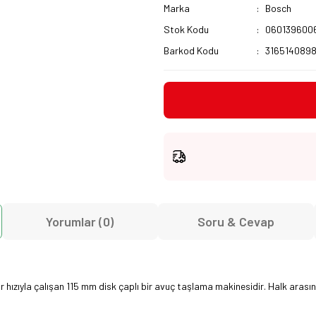
Marka
Bosch
Stok Kodu
060139600
Barkod Kodu
316514089
Yorumlar (0)
Soru & Cevap
zıyla çalışan 115 mm disk çaplı bir avuç taşlama makinesidir. Halk arasında