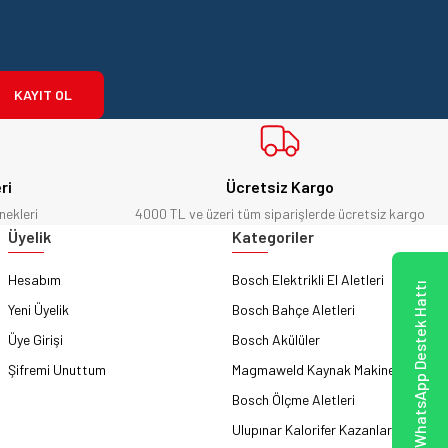
KAYIT OL
ri
Ücretsiz Kargo
nekleri
4000 TL ve üzeri tüm siparişlerde ücretsiz kargo
sch Aksesuar) - 2608615131
Üyelik
Kategoriler
Hesabım
Bosch Elektrikli El Aletleri
WhatsApp Destek Hattı
Yeni Üyelik
Bosch Bahçe Aletleri
Üye Girişi
Bosch Akülüler
Şifremi Unuttum
Magmaweld Kaynak Makineleri
Bosch Ölçme Aletleri
Ulupınar Kalorifer Kazanları