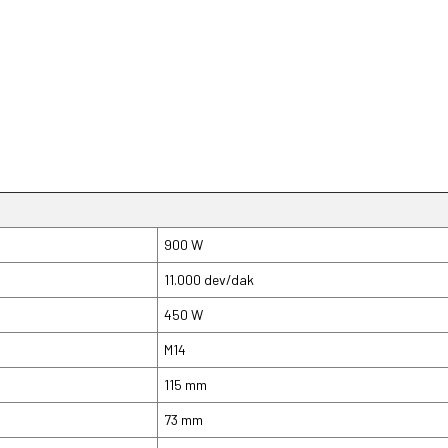
900 W
11.000 dev/dak
450 W
M14
115 mm
73 mm