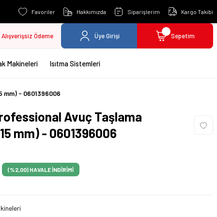
Favoriler
Hakkımızda
Siparişlerim
Kargo Takibi
Alışverişsiz Ödeme
Üye Girişi
Sepetim
k Makineleri
Isıtma Sistemleri
15 mm) - 0601396006
rofessional Avuç Taşlama
 115 mm) - 0601396006
(%2,00)
HAVALE İNDİRİMİ
ineleri