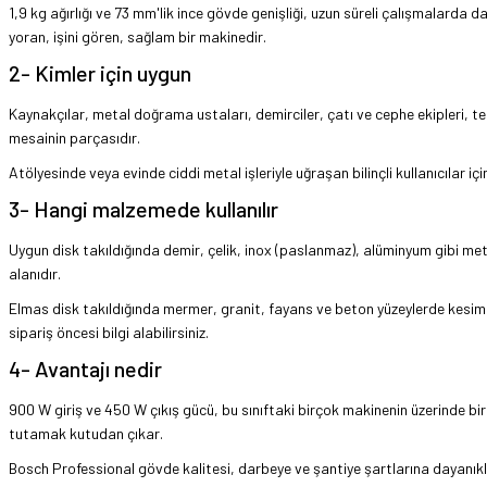
1,9 kg ağırlığı ve 73 mm'lik ince gövde genişliği, uzun süreli çalışmalard
yoran, işini gören, sağlam bir makinedir.
2- Kimler için uygun
Kaynakçılar, metal doğrama ustaları, demirciler, çatı ve cephe ekipleri, tes
mesainin parçasıdır.
Atölyesinde veya evinde ciddi metal işleriyle uğraşan bilinçli kullanıcılar 
3- Hangi malzemede kullanılır
Uygun disk takıldığında demir, çelik, inox (paslanmaz), alüminyum gibi met
alanıdır.
Elmas disk takıldığında mermer, granit, fayans ve beton yüzeylerde kesim
sipariş öncesi bilgi alabilirsiniz.
4- Avantajı nedir
900 W giriş ve 450 W çıkış gücü, bu sınıftaki birçok makinenin üzerinde bir
tutamak kutudan çıkar.
Bosch Professional gövde kalitesi, darbeye ve şantiye şartlarına dayanıklı