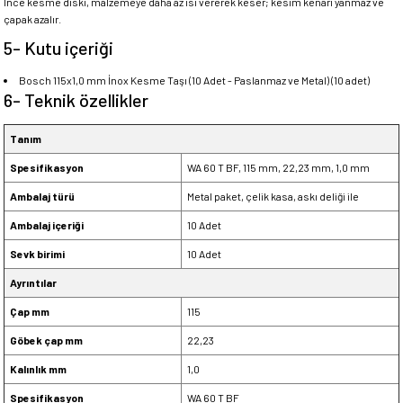
İnce kesme diski, malzemeye daha az ısı vererek keser; kesim kenarı yanmaz ve
çapak azalır.
5- Kutu içeriği
Bosch 115x1,0 mm İnox Kesme Taşı (10 Adet - Paslanmaz ve Metal) (10 adet)
6- Teknik özellikler
Tanım
Spesifikasyon
WA 60 T BF, 115 mm, 22,23 mm, 1,0 mm
Ambalaj türü
Metal paket, çelik kasa, askı deliği ile
Ambalaj içeriği
10 Adet
Sevk birimi
10 Adet
Ayrıntılar
Çap mm
115
Göbek çap mm
22,23
Kalınlık mm
1,0
Spesifikasyon
WA 60 T BF