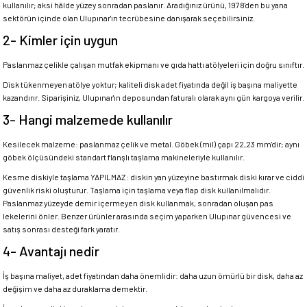
kullanılır; aksi hâlde yüzey sonradan paslanır. Aradığınız ürünü, 1978'den bu yana
sektörün içinde olan Ulupınar'ın tecrübesine danışarak seçebilirsiniz.
2- Kimler için uygun
Paslanmaz çelikle çalışan mutfak ekipmanı ve gıda hattı atölyeleri için doğru sınıftır.
Disk tükenmeyen atölye yoktur; kaliteli disk adet fiyatında değil iş başına maliyette
kazandırır. Siparişiniz, Ulupınar'ın deposundan faturalı olarak aynı gün kargoya verilir.
3- Hangi malzemede kullanılır
Kesilecek malzeme: paslanmaz çelik ve metal. Göbek (mil) çapı 22,23 mm'dir; aynı
göbek ölçüsündeki standart flanşlı taşlama makineleriyle kullanılır.
Kesme diskiyle taşlama YAPILMAZ: diskin yan yüzeyine bastırmak diski kırar ve ciddi
güvenlik riski oluşturur. Taşlama için taşlama veya flap disk kullanılmalıdır.
Paslanmaz yüzeyde demir içermeyen disk kullanmak, sonradan oluşan pas
lekelerini önler. Benzer ürünler arasında seçim yaparken Ulupınar güvencesi ve
satış sonrası desteği fark yaratır.
4- Avantajı nedir
İş başına maliyet, adet fiyatından daha önemlidir: daha uzun ömürlü bir disk, daha az
değişim ve daha az duraklama demektir.