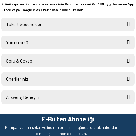
ürünün garanti süresini uzatmak için Bosch’un resmi Pro360 uygulamasını App
Store veya Google Play üzerinden indirebilirsiniz.
Taksit Seçenekleri
Yorumlar (0)
Soru & Cevap
Bu ürüne ilk yorumu siz yapın!
Önerileriniz
Ürün hakkında henüz soru sorulmamış.
Yorum Yaz
Bu ürünün fiyat bilgisi, resim, ürün açıklamalarında ve diğer konularda
yetersiz gördüğünüz noktaları öneri formunu kullanarak tarafımıza
Alışveriş Deneyimi
Soru Sor
iletebilirsiniz.
Görüş ve önerileriniz için teşekkür ederiz.
Hızlı ve sorunsuz bir alışveriş.
Teşekkürler.
E-Bülten Aboneliği
Ürün resmi kalitesiz, bozuk veya görüntülenemiyor.
Mehmet Kendi | 18/06/2026
Kampanyalarımızdan ve indirimlerimizden güncel olarak haberdar
Ürün açıklamasında eksik bilgiler bulunuyor.
olmak için hemen abone olun.