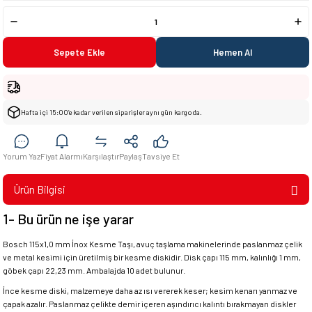
Sepete Ekle
Hemen Al
Hafta içi 15:00’e kadar verilen siparişler aynı gün kargoda.
Yorum Yaz
Fiyat Alarmı
Karşılaştır
Paylaş
Tavsiye Et
Ürün Bilgisi
1- Bu ürün ne işe yarar
Bosch 115x1,0 mm İnox Kesme Taşı, avuç taşlama makinelerinde paslanmaz çelik
ve metal kesimi için üretilmiş bir kesme diskidir. Disk çapı 115 mm, kalınlığı 1 mm,
göbek çapı 22,23 mm. Ambalajda 10 adet bulunur.
İnce kesme diski, malzemeye daha az ısı vererek keser; kesim kenarı yanmaz ve
çapak azalır. Paslanmaz çelikte demir içeren aşındırıcı kalıntı bırakmayan diskler