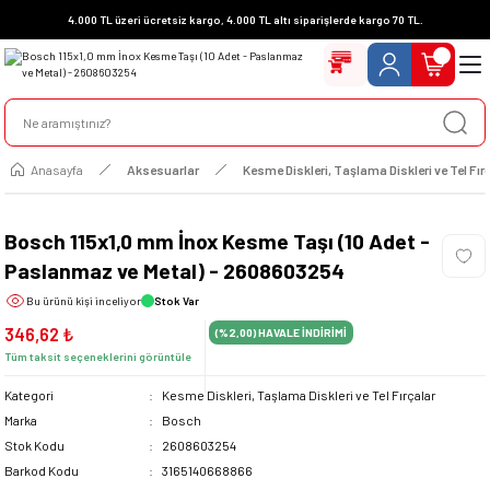
4.000 TL üzeri ücretsiz kargo, 4.000 TL altı siparişlerde kargo 70 TL.
Anasayfa
Aksesuarlar
Kesme Diskleri, Taşlama Diskleri ve Tel Fır
Bosch 115x1,0 mm İnox Kesme Taşı (10 Adet -
Paslanmaz ve Metal) - 2608603254
Bu ürünü
kişi inceliyor
Stok Var
346,62 ₺
(%2,00)
HAVALE İNDİRİMİ
Tüm taksit seçeneklerini görüntüle
Kategori
Kesme Diskleri, Taşlama Diskleri ve Tel Fırçalar
Marka
Bosch
Stok Kodu
2608603254
Barkod Kodu
3165140668866