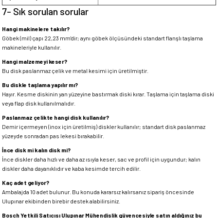
7- Sık sorulan sorular
Hangi makinelere takılır?
Göbek (mil) çapı 22,23 mm'dir; aynı göbek ölçüsündeki standart flanşlı taşlama
makineleriyle kullanılır.
Hangi malzemeyi keser?
Bu disk paslanmaz çelik ve metal kesimi için üretilmiştir.
Bu diskle taşlama yapılır mı?
Hayır. Kesme diskinin yan yüzeyine bastırmak diski kırar. Taşlama için taşlama diski
veya flap disk kullanılmalıdır.
Paslanmaz çelikte hangi disk kullanılır?
Demir içermeyen (inox için üretilmiş) diskler kullanılır; standart disk paslanmaz
yüzeyde sonradan pas lekesi bırakabilir.
İnce disk mi kalın disk mi?
İnce diskler daha hızlı ve daha az ısıyla keser, sac ve profil için uygundur; kalın
diskler daha dayanıklıdır ve kaba kesimde tercih edilir.
Kaç adet geliyor?
Ambalajda 10 adet bulunur. Bu konuda kararsız kalırsanız sipariş öncesinde
Ulupınar ekibinden birebir destek alabilirsiniz.
Bosch Yetkili Satıcısı Ulupınar Mühendislik güvencesiyle satın aldığınız bu