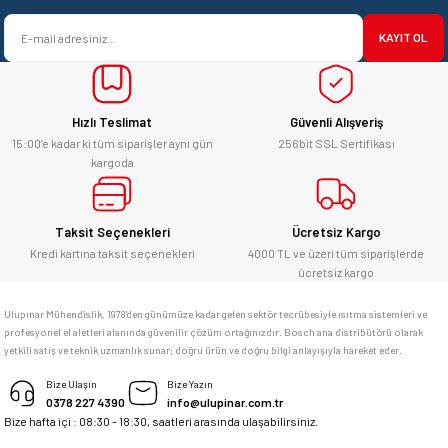
satışı ve alış veriş deneyimi gayet
Ürün bilgilerinde hatalar bulunuyor.
başarılı. hayırlı işler. teşekkürler.
KAYIT OL
Ürün fiyatı diğer sitelerden daha pahalı.
yücel çağatay uzun | 12/06/2026
Bu ürüne benzer farklı alternatifler olmalı.
Hızlı Teslimat
Güvenli Alışveriş
Kesinlikle orjinal ürün, güvenerek
alabilirsiniz.
15:00’e kadar ki tüm siparişler aynı gün
256bit SSL Sertifikası
kargoda
E... Ü... | 10/06/2026
Gönder
Bosch marka alet alacaksam kesinlikle
Taksit Seçenekleri
Ücretsiz Kargo
adresim Ulupınar.com.tr
Kredi kartına taksit seçenekleri
4000 TL ve üzeri tüm siparişlerde
ücretsiz kargo
F... C... | 14/05/2026
Ulupınar Mühendislik, 1978'den günümüze kadar gelen sektör tecrübesiyle ısıtma sistemleri ve
profesyonel el aletleri alanında güvenilir çözüm ortağınızdır. Bosch ana distribütörü olarak
memnun kaldım
yetkili satış ve teknik uzmanlık sunar; doğru ürün ve doğru bilgi anlayışıyla hareket eder.
M... K... | 04/05/2026
Bize Ulaşın
Bize Yazın
0378 227 4390
info@ulupinar.com.tr
Bize hafta içi : 08:30 - 18:30, saatleri arasında ulaşabilirsiniz.
Deneyimini Paylaş