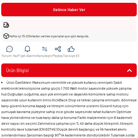
Gelince Haber Ver
Hafta içi 15:00’e kadar verilen siparişler aynı gün kargoda.
Yorum Yaz
Fiyat Alarmı
Karşılaştır
Paylaş
Tavsiye Et
Ürün Bilgisi
Ürün Özellikleri:Maksimum verimlilik ve yüksek kullanıcı emniyeti Sabit
elektronik teknolojisine sahip güçlü 1.700 Watt motor sayesinde yüksek çalışma
hızı Doğrudan soğutma, aşırı yük emniyeti ve dayanıklı kömürlere sahip motoru
sayesinde uzun kullanım ömrü KickBack Stop ve tekrar çalışma emniyeti, dönmeye
karşı güvenli koruma kapağı ve titreşim sönümleme sistemi Güvenli tutuş için
yumuşak kavrama yüzeyine sahip ince gövde sayesinde rahat kullanım Optimize
hava yönlendirme ve toza karşı daha iyi koruma Farklı malzemeler için 6 kademeli
devir sayısı ön seçimi Zahmetsiz çalışma için % 40 daha düşük titreşimli, titreşim
kontrollü ilave tutamak (EN 60745) Düşük devirli başlangıç ve İlk hareket akımı
sınırlandırması Şanzıman başlığı 90°’lik kademelerle döndürülebilir Tutamak solda