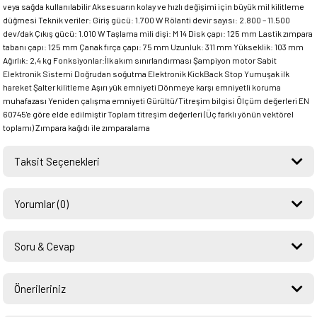
veya sağda kullanılabilir Aksesuarın kolay ve hızlı değişimi için büyük mil kilitleme
düğmesi Teknik veriler: Giriş gücü: 1.700 W Rölanti devir sayısı: 2.800 – 11.500
dev/dak Çıkış gücü: 1.010 W Taşlama mili dişi: M 14 Disk çapı: 125 mm Lastik zımpara
tabanı çapı: 125 mm Çanak fırça çapı: 75 mm Uzunluk: 311 mm Yükseklik: 103 mm
Ağırlık: 2,4 kg Fonksiyonlar:İlk akım sınırlandırması Şampiyon motor Sabit
Elektronik Sistemi Doğrudan soğutma Elektronik KickBack Stop Yumuşak ilk
hareket Şalter kilitleme Aşırı yük emniyeti Dönmeye karşı emniyetli koruma
muhafazası Yeniden çalışma emniyeti Gürültü/Titreşim bilgisi Ölçüm değerleri EN
60745'e göre elde edilmiştir Toplam titreşim değerleri (Üç farklı yönün vektörel
toplamı) Zımpara kağıdı ile zımparalama
Taksit Seçenekleri
Yorumlar (0)
Soru & Cevap
Bu ürüne ilk yorumu siz yapın!
Önerileriniz
Ürün hakkında henüz soru sorulmamış.
Yorum Yaz
Bu ürünün fiyat bilgisi, resim, ürün açıklamalarında ve diğer konularda