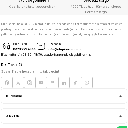
Taksit Seçenekleri
Ücretsiz Kargo
Kredi kartına taksit seçenekleri
4000 TL ve üzeri tüm siparişlerde
memnun kaldım
346,62 ₺
ücretsiz kargo
M... K... | 04/05/2026
Ulupınar Mühendislik, 1978'den günümüze kadar gelen sektör tecrübesiyle ısıtma sistemleri ve
Sepete Ekle
profesyonel el aletleri alanında güvenilir çözüm ortağınızdır. Bosch ana distribütörü olarak
yetkili satış ve teknik uzmanlık sunar; doğru ürün ve doğru bilgi anlayışıyla hareket eder.
Deneyimini Paylaş
Bosch
Bize Ulaşın
Bize Yazın
Bosch EXPERT HardCeramic Elmas Kesme Diski (115 x 22,23 mm) - 2608900654
0378 227 4390
info@ulupinar.com.tr
Bize hafta içi : 08:30 - 18:30, saatleri arasında ulaşabilirsiniz.
Bizi Takip Et!
Sosyal Medya hesaplarımızı takip edin!
1.351,50 ₺
Sepete Ekle
Kurumsal
Bosch
Bosch X-LOCK Seramik Kesme Diski (115 mm - Orijinal Bosch Aksesuar) - 2608615
Alışveriş