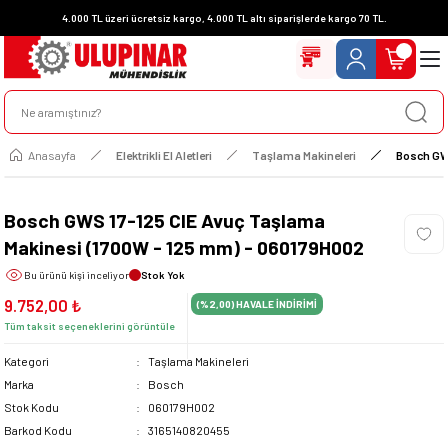
4.000 TL üzeri ücretsiz kargo, 4.000 TL altı siparişlerde kargo 70 TL.
Anasayfa
Elektrikli El Aletleri
Taşlama Makineleri
Bosch GWS
Bosch GWS 17-125 CIE Avuç Taşlama
Makinesi (1700W - 125 mm) - 060179H002
Bu ürünü
kişi inceliyor
Stok Yok
9.752,00 ₺
(%2,00)
HAVALE İNDİRİMİ
Tüm taksit seçeneklerini görüntüle
Kategori
Taşlama Makineleri
Marka
Bosch
Stok Kodu
060179H002
Barkod Kodu
3165140820455