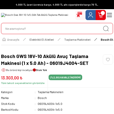
4.000 TL üzeri ücretsiz kargo, 4.000 TL altı siparişlerde kargo 70 TL.
Anasayfa
Elektrikli El Aletleri
Taşlama Makineleri
Bosch GWS
Bosch GWS 18V-10 Akülü Avuç Taşlama
Makinesi (1 x 5.0 Ah) - 06019J4004-SET
Bu ürünü
kişi inceliyor
Stok Yok
13.303,00 ₺
(%2,00)
HAVALE İNDİRİMİ
Tüm taksit seçeneklerini görüntüle
Kategori
Taşlama Makineleri
Marka
Bosch
Stok Kodu
06019J4004-1x5.0
Barkod Kodu
06019J4004-1x5.0