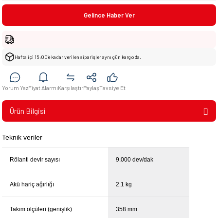
Gelince Haber Ver
Hafta içi 15:00’e kadar verilen siparişler aynı gün kargoda.
Yorum Yaz
Fiyat Alarmı
Karşılaştır
Paylaş
Tavsiye Et
Ürün Bilgisi
Teknik veriler
Rölanti devir sayısı
9.000 dev/dak
Akü hariç ağırlığı
2.1 kg
Takım ölçüleri (genişlik)
358 mm