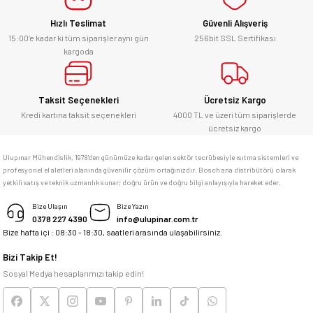
Sepete Ekle
E... Ü... | 10/06/2026
Hızlı Teslimat
Güvenli Alışveriş
Gönder
15:00’e kadar ki tüm siparişler aynı gün
256bit SSL Sertifikası
Bosch
Bosch marka alet alacaksam kesinlikle
kargoda
Bosch 115x1,0 mm İnox Kesme Taşı (10 Adet - Paslanmaz ve Metal) - 2608603254
adresim Ulupınar.com.tr
F... C... | 14/05/2026
Taksit Seçenekleri
Ücretsiz Kargo
Kredi kartına taksit seçenekleri
4000 TL ve üzeri tüm siparişlerde
memnun kaldım
346,62 ₺
ücretsiz kargo
M... K... | 04/05/2026
Ulupınar Mühendislik, 1978'den günümüze kadar gelen sektör tecrübesiyle ısıtma sistemleri ve
Sepete Ekle
profesyonel el aletleri alanında güvenilir çözüm ortağınızdır. Bosch ana distribütörü olarak
yetkili satış ve teknik uzmanlık sunar; doğru ürün ve doğru bilgi anlayışıyla hareket eder.
Deneyimini Paylaş
Bosch
Bize Ulaşın
Bize Yazın
Bosch EXPERT HardCeramic Elmas Kesme Diski (115 x 22,23 mm) - 2608900654
0378 227 4390
info@ulupinar.com.tr
Bize hafta içi : 08:30 - 18:30, saatleri arasında ulaşabilirsiniz.
Bizi Takip Et!
Sosyal Medya hesaplarımızı takip edin!
1.351,50 ₺