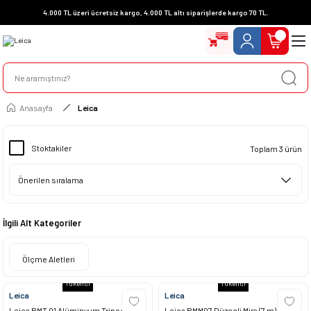
4.000 TL üzeri ücretsiz kargo, 4.000 TL altı siparişlerde kargo 70 TL.
Anasayfa
Leica
Stoktakiler
Toplam 3 ürün
İlgili Alt Kategoriler
Ölçme Aletleri
Tükendi
Tükendi
Leica
Leica
Leica RMT 01 Alüminyum Tripod
Leica RMM07 Düzeçli Mira (7 m) -