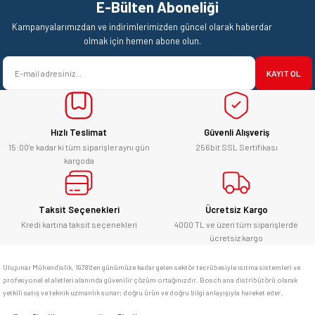
E-Bülten Aboneliği
Kampanyalarımızdan ve indirimlerimizden güncel olarak haberdar
olmak için hemen abone olun.
KAYIT OL
Hızlı Teslimat
Güvenli Alışveriş
15:00’e kadar ki tüm siparişler aynı gün
256bit SSL Sertifikası
kargoda
Taksit Seçenekleri
Ücretsiz Kargo
Kredi kartına taksit seçenekleri
4000 TL ve üzeri tüm siparişlerde
ücretsiz kargo
Ulupınar Mühendislik, 1978'den günümüze kadar gelen sektör tecrübesiyle ısıtma sistemleri ve
profesyonel el aletleri alanında güvenilir çözüm ortağınızdır. Bosch ana distribütörü olarak
yetkili satış ve teknik uzmanlık sunar; doğru ürün ve doğru bilgi anlayışıyla hareket eder.