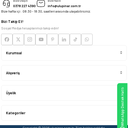
Bize Ulaşın
Bize Yazın
0378 227 4390
info@ulupinar.com.tr
Bize hafta içi : 08:30 - 18:30, saatleri arasında ulaşabilirsiniz.
Bizi Takip Et!
Sosyal Medya hesaplarımızı takip edin!
Kurumsal
Alışveriş
WhatsApp Destek Hattı
Üyelik
Kategoriler
Copyright © 2026 ulupinar.com.tr, Tüm hakları saklıdır.