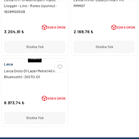
(Jogger - Lino - Roteo Uyumlu) -
RMM07
1608M00508
SON 0 ÜRÜN
SON 0 ÜRÜN
3.204,91 ₺
2.168,76 ₺
Stokta Yok
Stokta Yok
Tükendi
Leica
Leica Disto D1 Lazer Metre (40 m /
Bluetooth) - DISTO-D1
SON 0 ÜRÜN
6.973,74 ₺
Stokta Yok