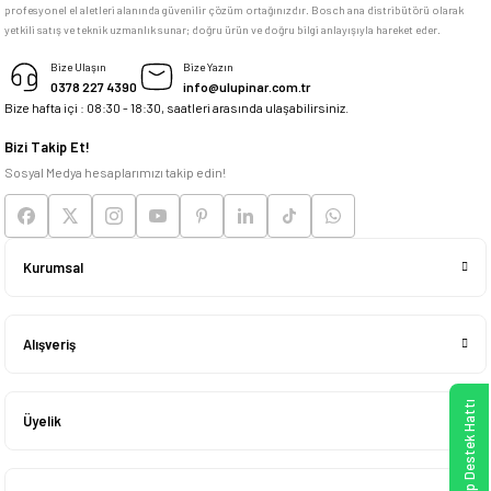
profesyonel el aletleri alanında güvenilir çözüm ortağınızdır. Bosch ana distribütörü olarak
memnun kaldım
yetkili satış ve teknik uzmanlık sunar; doğru ürün ve doğru bilgi anlayışıyla hareket eder.
M... K... | 04/05/2026
Bize Ulaşın
Bize Yazın
0378 227 4390
info@ulupinar.com.tr
Bize hafta içi : 08:30 - 18:30, saatleri arasında ulaşabilirsiniz.
Deneyimini Paylaş
Bizi Takip Et!
Sosyal Medya hesaplarımızı takip edin!
Kurumsal
Alışveriş
WhatsApp Destek Hattı
Üyelik