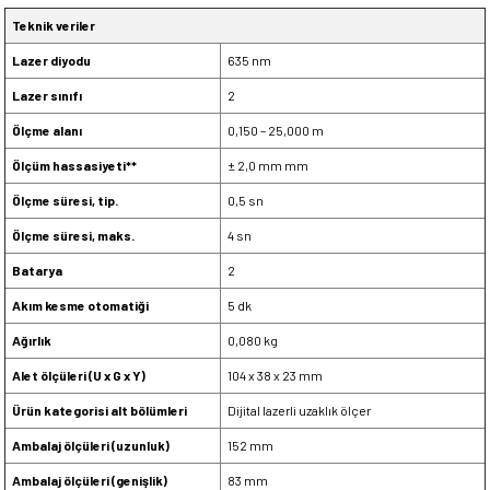
Teknik veriler
Lazer diyodu
635 nm
Lazer sınıfı
2
Ölçme alanı
0,150 – 25,000 m
Ölçüm hassasiyeti**
± 2,0 mm mm
Ölçme süresi, tip.
0,5 sn
Ölçme süresi, maks.
4 sn
Batarya
2
Akım kesme otomatiği
5 dk
Ağırlık
0,080 kg
Alet ölçüleri (U x G x Y)
104 x 38 x 23 mm
Ürün kategorisi alt bölümleri
Dijital lazerli uzaklık ölçer
Ambalaj ölçüleri (uzunluk)
152 mm
Ambalaj ölçüleri (genişlik)
83 mm