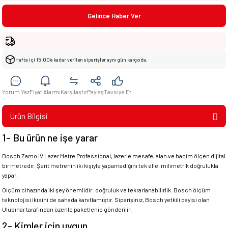
Gelince Haber Ver
Hafta içi 15:00’e kadar verilen siparişler aynı gün kargoda.
Yorum Yaz
Fiyat Alarmı
Karşılaştır
Paylaş
Tavsiye Et
Ürün Bilgisi
1- Bu ürün ne işe yarar
Bosch Zamo IV Lazer Metre Professional, lazerle mesafe, alan ve hacim ölçen dijital
bir metredir. Şerit metrenin iki kişiyle yapamadığını tek elle, milimetrik doğrulukla
yapar.
Ölçüm cihazında iki şey önemlidir: doğruluk ve tekrarlanabilirlik. Bosch ölçüm
teknolojisi ikisini de sahada kanıtlamıştır. Siparişiniz, Bosch yetkili bayisi olan
Ulupınar tarafından özenle paketlenip gönderilir.
2- Kimler için uygun