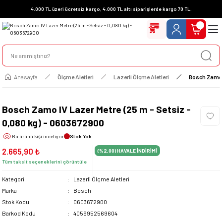
4.000 TL üzeri ücretsiz kargo, 4.000 TL altı siparişlerde kargo 70 TL.
Anasayfa
Ölçme Aletleri
Lazerli Ölçme Aletleri
Bosch Zamo I
Bosch Zamo IV Lazer Metre (25 m - Setsiz -
0,080 kg) - 0603672900
Bu ürünü
kişi inceliyor
Stok Yok
2.665,90 ₺
(%2,00)
HAVALE İNDİRİMİ
Tüm taksit seçeneklerini görüntüle
Kategori
Lazerli Ölçme Aletleri
Marka
Bosch
Stok Kodu
0603672900
Barkod Kodu
4059952569604