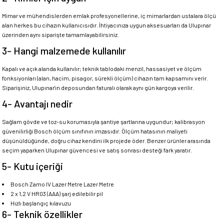
Mimar ve mühendislerden emlak profesyonellerine, iç mimarlardan ustalara ölçü
alan herkes bu cihazın kullanıcısıdır. İhtiyacınıza uygun aksesuarları da Ulupınar
üzerinden aynı siparişte tamamlayabilirsiniz.
3- Hangi malzemede kullanılır
Kapalı ve açık alanda kullanılır; teknik tablodaki menzil, hassasiyet ve ölçüm
fonksiyonları (alan, hacim, pisagor, sürekli ölçüm) cihazın tam kapsamını verir.
Siparişiniz, Ulupınar'ın deposundan faturalı olarak aynı gün kargoya verilir.
4- Avantajı nedir
Sağlam gövde ve toz-su korumasıyla şantiye şartlarına uygundur; kalibrasyon
güvenilirliği Bosch ölçüm sınıfının imzasıdır. Ölçüm hatasının maliyeti
düşünüldüğünde, doğru cihaz kendini ilk projede öder. Benzer ürünler arasında
seçim yaparken Ulupınar güvencesi ve satış sonrası desteği fark yaratır.
5- Kutu içeriği
Bosch Zamo IV Lazer Metre Lazer Metre
2 x 1,2 V HR03 (AAA) şarj edilebilir pil
Hızlı başlangıç kılavuzu
6- Teknik özellikler