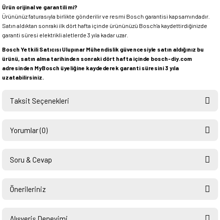
Ürün orijinal ve garantili mi?
Ürününüz faturasıyla birlikte gönderilir ve resmi Bosch garantisi kapsamındadır.
Satın aldıktan sonraki ilk dört hafta içinde ürününüzü Bosch'a kaydettirdiğinizde
garanti süresi elektrikli aletlerde 3 yıla kadar uzar.
Bosch Yetkili Satıcısı Ulupınar Mühendislik güvencesiyle satın aldığınız bu
ürünü, satın alma tarihinden sonraki dört hafta içinde bosch-diy.com
adresinden MyBosch üyeliğine kaydederek garanti süresini 3 yıla
uzatabilirsiniz.
Taksit Seçenekleri
Yorumlar (0)
Soru & Cevap
Bu ürüne ilk yorumu siz yapın!
Önerileriniz
Ürün hakkında henüz soru sorulmamış.
Yorum Yaz
Bu ürünün fiyat bilgisi, resim, ürün açıklamalarında ve diğer konularda
yetersiz gördüğünüz noktaları öneri formunu kullanarak tarafımıza
Alışveriş Deneyimi