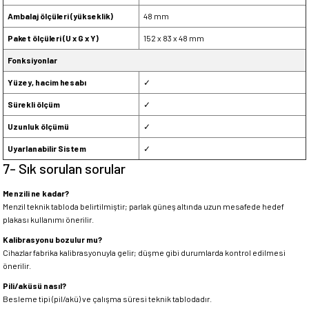
Ambalaj ölçüleri (yükseklik)
48 mm
Paket ölçüleri (U x G x Y)
152 x 83 x 48 mm
Fonksiyonlar
Yüzey, hacim hesabı
✓
Sürekli ölçüm
✓
Uzunluk ölçümü
✓
Uyarlanabilir Sistem
✓
7- Sık sorulan sorular
Menzili ne kadar?
Menzil teknik tabloda belirtilmiştir; parlak güneş altında uzun mesafede hedef
plakası kullanımı önerilir.
Kalibrasyonu bozulur mu?
Cihazlar fabrika kalibrasyonuyla gelir; düşme gibi durumlarda kontrol edilmesi
önerilir.
Pili/aküsü nasıl?
Besleme tipi (pil/akü) ve çalışma süresi teknik tablodadır.