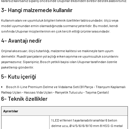
kararsız kalırsanız sipariş öncesinde Ulupınar ekibinden birebir destek alabilirsiniz.
3- Hangi malzemede kullanılır
Kullanım alanı ve uyumluluk bilgileri teknik özellikler tablosundadır; ölçü veya
model uyumundan emin olamadığınızda sormanız yeterlidir. Bu model, kendi
sınıfında Ulupınar müşterilerinin en çok tercih ettiği ürünler arasındadır.
4- Avantajı nedir
Orijinal aksesuar; ölçü tutarlılığı, malzeme kalitesi ve makineyle tam uyum
demektir. Muadil parçaların yol açtığı erken aşınma ve uyumsuzluk sorunlarını
yaşamazsınız. Siparişiniz, Bosch yetkili bayisi olan Ulupınar tarafından özenle
paketlenip gönderilir.
5- Kutu içeriği
Bosch X-Line Premium Delme ve Vidalama Seti (91 Parça - Titanyum Kaplamalı
Matkap Uçları - Hassas Vida Uçları - Manyetik Tutuculu - Taşıma Çantalı)
6- Teknik özellikler
Ayrıntılar
1 LED el feneri 1 ayarlanabilir anahtar 6 beton
delme ucu, Ø 4/5/6/6/8/10 mm 8 HSS-G metal