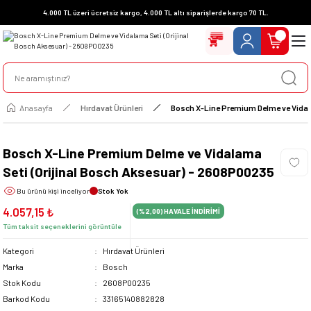
4.000 TL üzeri ücretsiz kargo, 4.000 TL altı siparişlerde kargo 70 TL.
Anasayfa
Hırdavat Ürünleri
Bosch X-Line Premium Delme ve Vidal
Bosch X-Line Premium Delme ve Vidalama
Seti (Orijinal Bosch Aksesuar) - 2608P00235
Bu ürünü
kişi inceliyor
Stok Yok
4.057,15 ₺
(%2,00)
HAVALE İNDİRİMİ
Tüm taksit seçeneklerini görüntüle
Kategori
Hırdavat Ürünleri
Marka
Bosch
Stok Kodu
2608P00235
Barkod Kodu
33165140882828