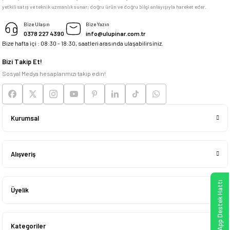
yetkili satış ve teknik uzmanlık sunar; doğru ürün ve doğru bilgi anlayışıyla hareket eder.
M... K... | 04/05/2026
Bize Ulaşın
Bize Yazın
0378 227 4390
info@ulupinar.com.tr
Bize hafta içi : 08:30 - 18:30, saatleri arasında ulaşabilirsiniz.
Deneyimini Paylaş
Bizi Takip Et!
Sosyal Medya hesaplarımızı takip edin!
Kurumsal
Alışveriş
WhatsApp Destek Hattı
Üyelik
Kategoriler