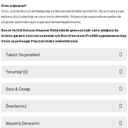
Ürün orijinal mi?
Ürün, orijinal Bosch ambalajında ve faturasıyla birlikte gönderilir; Bosch aksesuar
kalitesi ölçü tutarlılığı ve uzun ömür demektir. İhtiyacınıza uygun aksesuarları da
Ulupınar üzerinden aynı siparişte tamamlayabilirsiniz.
Bosch Yetkili Satıcısı Ulupınar Mühendislik güvencesiyle satın aldığınız bu
ürünün garanti süresini uzatmak için Bosch’un resmi Pro360 uygulamasını App
Store veya Google Play üzerinden indirebilirsiniz.
Taksit Seçenekleri
Yorumlar (0)
Soru & Cevap
Bu ürüne ilk yorumu siz yapın!
Önerileriniz
Ürün hakkında henüz soru sorulmamış.
Yorum Yaz
Bu ürünün fiyat bilgisi, resim, ürün açıklamalarında ve diğer konularda
yetersiz gördüğünüz noktaları öneri formunu kullanarak tarafımıza
Alışveriş Deneyimi
Soru Sor