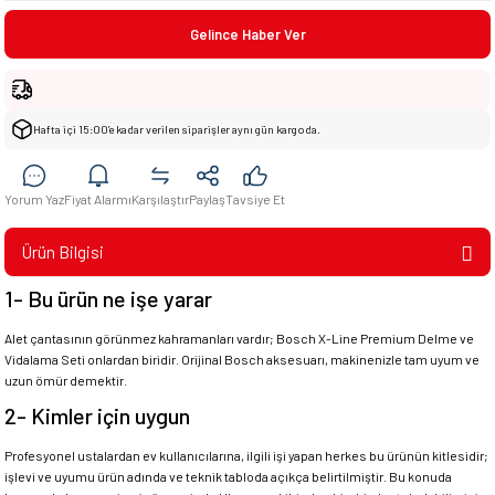
Gelince Haber Ver
Hafta içi 15:00’e kadar verilen siparişler aynı gün kargoda.
Yorum Yaz
Fiyat Alarmı
Karşılaştır
Paylaş
Tavsiye Et
Ürün Bilgisi
1- Bu ürün ne işe yarar
Alet çantasının görünmez kahramanları vardır; Bosch X-Line Premium Delme ve
Vidalama Seti onlardan biridir. Orijinal Bosch aksesuarı, makinenizle tam uyum ve
uzun ömür demektir.
2- Kimler için uygun
Profesyonel ustalardan ev kullanıcılarına, ilgili işi yapan herkes bu ürünün kitlesidir;
işlevi ve uyumu ürün adında ve teknik tabloda açıkça belirtilmiştir. Bu konuda