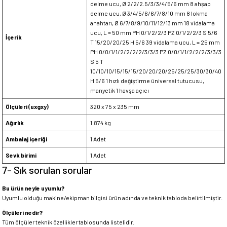
delme ucu, Ø 2/2/2.5/3/3/4/5/6 mm 8 ahşap
delme ucu, Ø 3/4/5/6/6/7/8/10 mm 8 lokma
anahtarı, Ø 6/7/8/9/10/11/12/13 mm 18 vidalama
ucu, L = 50 mm PH 0/1/2/2/3 PZ 0/1/2/2/3 S 5/6
İçerik
T 15/20/20/25 H 5/6 39 vidalama ucu, L = 25 mm
PH 0/0/1/1/2/2/2/2/3/3/3 PZ 0/0/1/1/2/2/2/3/3/3
S 5 T
10/10/10/15/15/15/20/20/20/25/25/25/30/30/40
H 5/6 1 hızlı değiştirme üniversal tutucusu,
manyetik 1 havşa açıcı
Ölçüleri (uxgxy)
320 x 75 x 235 mm
Ağırlık
1.874 kg
Ambalaj içeriği
1 Adet
Sevk birimi
1 Adet
7- Sık sorulan sorular
Bu ürün neyle uyumlu?
Uyumlu olduğu makine/ekipman bilgisi ürün adında ve teknik tabloda belirtilmiştir.
Ölçüleri nedir?
Tüm ölçüler teknik özellikler tablosunda listelidir.