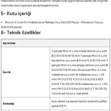
makineleri ve bits tutucularla kullanılır. İhtiyacınıza uygun aksesuarları da Ulupınar
üzerinden aynı siparişte tamamlayabilirsiniz.
5- Kutu içeriği
Bosch X-Line 3+1 Vidalama ve Matkap Ucu Seti (25 Parça - Mıknatıslı Tutucu
Dahil) (25 parça)
6- Teknik özellikler
Ayrıntılar
7 parçalı Mini-X-Line metal delme ucu seti
Ø 2/3/4/5/6/8/10 mm 7 parçalı Mini-X-Line
taş delme ucu seti Ø 3/4/5/5.5/6/7/8 mm 7
parçalı Mini-X-Line ahşap delme ucu seti Ø
3/4/5/6/7/8/10 mm 25 parçalı Mini-X-Line
İçerik
vidalama ucu seti 16 vidalama ucu L = 25
mm PH 1/2/3 PZ 1/2/3 S 4,5/5,5/8,0 HEX
4/5/6 T 15/20/25/30 8 vidalama ucu, L = 50
mm PH 1/2/3 S 0,6x4,5/0,8x5,5 T 15/20/25
1 üniversal tutucu, manyetik
Askı delikli ve baskılı karton eklentili şeffaf
Ambalaj
paket (PET)