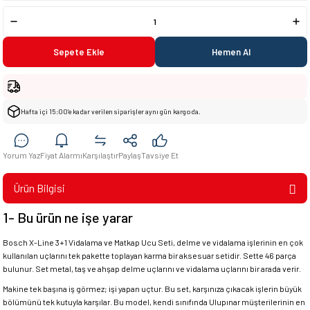
Sepete Ekle
Hemen Al
Hafta içi 15:00’e kadar verilen siparişler aynı gün kargoda.
Yorum Yaz
Fiyat Alarmı
Karşılaştır
Paylaş
Tavsiye Et
Ürün Bilgisi
1- Bu ürün ne işe yarar
Bosch X-Line 3+1 Vidalama ve Matkap Ucu Seti, delme ve vidalama işlerinin en çok
kullanılan uçlarını tek pakette toplayan karma bir aksesuar setidir. Sette 46 parça
bulunur. Set metal, taş ve ahşap delme uçlarını ve vidalama uçlarını bir arada verir.
Makine tek başına iş görmez; işi yapan uçtur. Bu set, karşınıza çıkacak işlerin büyük
bölümünü tek kutuyla karşılar. Bu model, kendi sınıfında Ulupınar müşterilerinin en