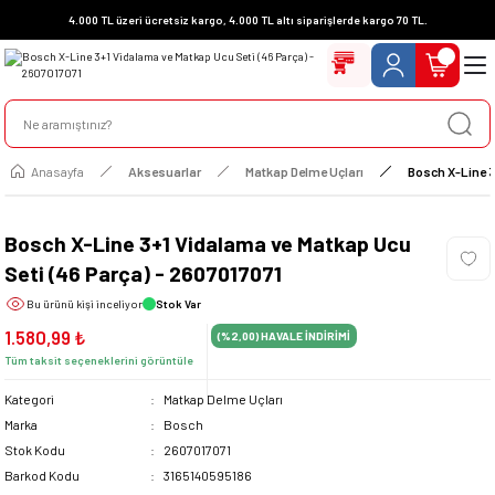
4.000 TL üzeri ücretsiz kargo, 4.000 TL altı siparişlerde kargo 70 TL.
Anasayfa
Aksesuarlar
Matkap Delme Uçları
Bosch X-Line 3
Bosch X-Line 3+1 Vidalama ve Matkap Ucu
Seti (46 Parça) - 2607017071
Bu ürünü
kişi inceliyor
Stok Var
1.580,99 ₺
(%2,00)
HAVALE İNDİRİMİ
Tüm taksit seçeneklerini görüntüle
Kategori
Matkap Delme Uçları
Marka
Bosch
Stok Kodu
2607017071
Barkod Kodu
3165140595186