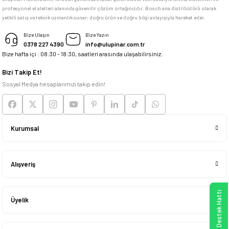
profesyonel el aletleri alanında güvenilir çözüm ortağınızdır. Bosch ana distribütörü olarak
memnun kaldım
yetkili satış ve teknik uzmanlık sunar; doğru ürün ve doğru bilgi anlayışıyla hareket eder.
M... K... | 04/05/2026
Bize Ulaşın
Bize Yazın
0378 227 4390
info@ulupinar.com.tr
Bize hafta içi : 08:30 - 18:30, saatleri arasında ulaşabilirsiniz.
Deneyimini Paylaş
Bizi Takip Et!
Sosyal Medya hesaplarımızı takip edin!
Kurumsal
Alışveriş
WhatsApp Destek Hattı
Üyelik