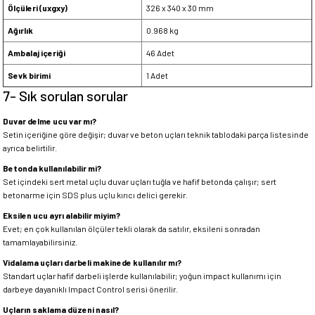
Ölçüleri (uxgxy)
326 x 340 x 30 mm
Ağırlık
0.968 kg
Ambalaj içeriği
46 Adet
Sevk birimi
1 Adet
7- Sık sorulan sorular
Duvar delme ucu var mı?
Setin içeriğine göre değişir; duvar ve beton uçları teknik tablodaki parça listesinde
ayrıca belirtilir.
Betonda kullanılabilir mi?
Set içindeki sert metal uçlu duvar uçları tuğla ve hafif betonda çalışır; sert
betonarme için SDS plus uçlu kırıcı delici gerekir.
Eksilen ucu ayrı alabilir miyim?
Evet; en çok kullanılan ölçüler tekli olarak da satılır, eksileni sonradan
tamamlayabilirsiniz.
Vidalama uçları darbeli makinede kullanılır mı?
Standart uçlar hafif darbeli işlerde kullanılabilir; yoğun impact kullanımı için
darbeye dayanıklı Impact Control serisi önerilir.
Uçların saklama düzeni nasıl?