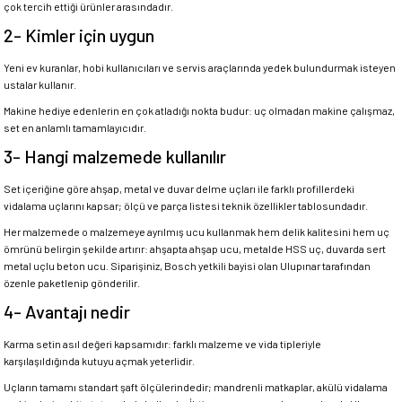
çok tercih ettiği ürünler arasındadır.
2- Kimler için uygun
Yeni ev kuranlar, hobi kullanıcıları ve servis araçlarında yedek bulundurmak isteyen
ustalar kullanır.
Makine hediye edenlerin en çok atladığı nokta budur: uç olmadan makine çalışmaz,
set en anlamlı tamamlayıcıdır.
3- Hangi malzemede kullanılır
Set içeriğine göre ahşap, metal ve duvar delme uçları ile farklı profillerdeki
vidalama uçlarını kapsar; ölçü ve parça listesi teknik özellikler tablosundadır.
Her malzemede o malzemeye ayrılmış ucu kullanmak hem delik kalitesini hem uç
ömrünü belirgin şekilde artırır: ahşapta ahşap ucu, metalde HSS uç, duvarda sert
metal uçlu beton ucu. Siparişiniz, Bosch yetkili bayisi olan Ulupınar tarafından
özenle paketlenip gönderilir.
4- Avantajı nedir
Karma setin asıl değeri kapsamıdır: farklı malzeme ve vida tipleriyle
karşılaşıldığında kutuyu açmak yeterlidir.
Uçların tamamı standart şaft ölçülerindedir; mandrenli matkaplar, akülü vidalama