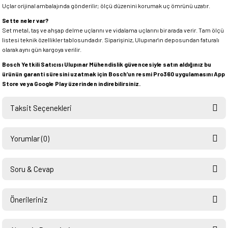
Uçlar orijinal ambalajında gönderilir; ölçü düzenini korumak uç ömrünü uzatır.
Sette neler var?
Set metal, taş ve ahşap delme uçlarını ve vidalama uçlarını bir arada verir. Tam ölçü
listesi teknik özellikler tablosundadır. Siparişiniz, Ulupınar'ın deposundan faturalı
olarak aynı gün kargoya verilir.
Bosch Yetkili Satıcısı Ulupınar Mühendislik güvencesiyle satın aldığınız bu
ürünün garanti süresini uzatmak için Bosch’un resmi Pro360 uygulamasını App
Store veya Google Play üzerinden indirebilirsiniz.
Taksit Seçenekleri
Yorumlar (0)
Soru & Cevap
Bu ürüne ilk yorumu siz yapın!
Önerileriniz
Ürün hakkında henüz soru sorulmamış.
Yorum Yaz
Bu ürünün fiyat bilgisi, resim, ürün açıklamalarında ve diğer konularda