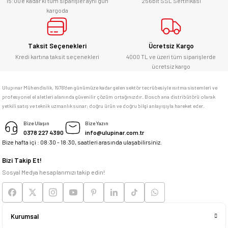
alabilirsiniz.
15:00’e kadar ki tüm siparişler aynı gün
256bit SSL Sertifikası
kargoda
E... Ü... | 10/06/2026
Gönder
Bosch marka alet alacaksam kesinlikle
Taksit Seçenekleri
Ücretsiz Kargo
adresim Ulupınar.com.tr
Kredi kartına taksit seçenekleri
4000 TL ve üzeri tüm siparişlerde
ücretsiz kargo
F... C... | 14/05/2026
Ulupınar Mühendislik, 1978'den günümüze kadar gelen sektör tecrübesiyle ısıtma sistemleri ve
profesyonel el aletleri alanında güvenilir çözüm ortağınızdır. Bosch ana distribütörü olarak
memnun kaldım
yetkili satış ve teknik uzmanlık sunar; doğru ürün ve doğru bilgi anlayışıyla hareket eder.
M... K... | 04/05/2026
Bize Ulaşın
Bize Yazın
0378 227 4390
info@ulupinar.com.tr
Bize hafta içi : 08:30 - 18:30, saatleri arasında ulaşabilirsiniz.
Deneyimini Paylaş
Bizi Takip Et!
Sosyal Medya hesaplarımızı takip edin!
Kurumsal