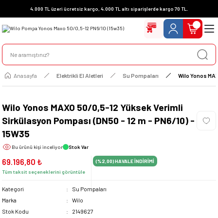
4.000 TL üzeri ücretsiz kargo, 4.000 TL altı siparişlerde kargo 70 TL.
Anasayfa
Elektrikli El Aletleri
Su Pompaları
Wilo Yonos MAX
Wilo Yonos MAXO 50/0,5-12 Yüksek Verimli
Sirkülasyon Pompası (DN50 - 12 m - PN6/10) -
15W35
Bu ürünü
kişi inceliyor
Stok Var
69.196,80 ₺
(%2,00)
HAVALE İNDİRİMİ
Tüm taksit seçeneklerini görüntüle
Kategori
Su Pompaları
Marka
Wilo
Stok Kodu
2149627