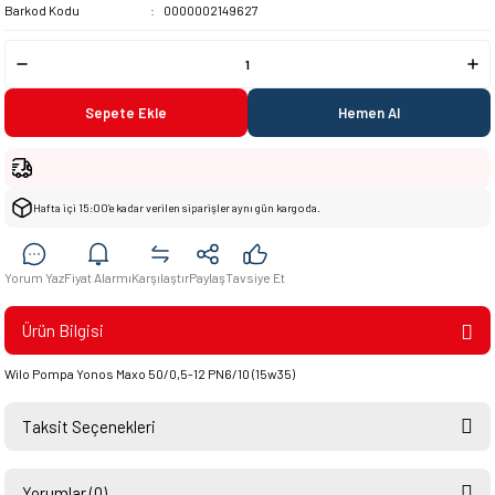
Barkod Kodu
0000002149627
Sepete Ekle
Hemen Al
Hafta içi 15:00’e kadar verilen siparişler aynı gün kargoda.
Yorum Yaz
Fiyat Alarmı
Karşılaştır
Paylaş
Tavsiye Et
Ürün Bilgisi
Wilo Pompa Yonos Maxo 50/0,5-12 PN6/10 (15w35)
Taksit Seçenekleri
Yorumlar (0)