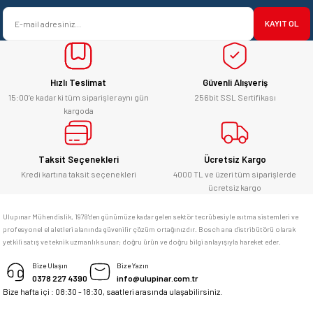
satışı ve alış veriş deneyimi gayet
Ürün bilgilerinde hatalar bulunuyor.
başarılı. hayırlı işler. teşekkürler.
KAYIT OL
Ürün fiyatı diğer sitelerden daha pahalı.
yücel çağatay uzun | 12/06/2026
Bu ürüne benzer farklı alternatifler olmalı.
Hızlı Teslimat
Güvenli Alışveriş
Kesinlikle orjinal ürün, güvenerek
alabilirsiniz.
15:00’e kadar ki tüm siparişler aynı gün
256bit SSL Sertifikası
kargoda
E... Ü... | 10/06/2026
Gönder
Bosch marka alet alacaksam kesinlikle
Taksit Seçenekleri
Ücretsiz Kargo
adresim Ulupınar.com.tr
Kredi kartına taksit seçenekleri
4000 TL ve üzeri tüm siparişlerde
ücretsiz kargo
F... C... | 14/05/2026
Ulupınar Mühendislik, 1978'den günümüze kadar gelen sektör tecrübesiyle ısıtma sistemleri ve
profesyonel el aletleri alanında güvenilir çözüm ortağınızdır. Bosch ana distribütörü olarak
memnun kaldım
yetkili satış ve teknik uzmanlık sunar; doğru ürün ve doğru bilgi anlayışıyla hareket eder.
M... K... | 04/05/2026
Bize Ulaşın
Bize Yazın
0378 227 4390
info@ulupinar.com.tr
Bize hafta içi : 08:30 - 18:30, saatleri arasında ulaşabilirsiniz.
Deneyimini Paylaş