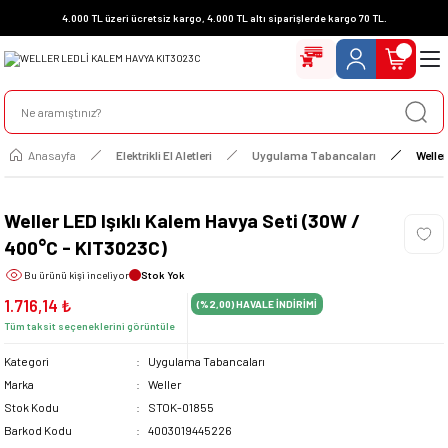
4.000 TL üzeri ücretsiz kargo, 4.000 TL altı siparişlerde kargo 70 TL.
Anasayfa
Elektrikli El Aletleri
Uygulama Tabancaları
Welle
Weller LED Işıklı Kalem Havya Seti (30W /
400°C - KIT3023C)
Bu ürünü
kişi inceliyor
Stok Yok
1.716,14 ₺
(%2,00)
HAVALE İNDİRİMİ
Tüm taksit seçeneklerini görüntüle
Kategori
Uygulama Tabancaları
Marka
Weller
Stok Kodu
STOK-01855
Barkod Kodu
4003019445226