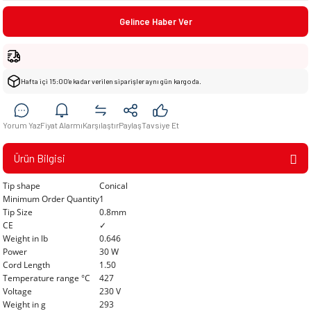
Gelince Haber Ver
Hafta içi 15:00’e kadar verilen siparişler aynı gün kargoda.
Yorum Yaz
Fiyat Alarmı
Karşılaştır
Paylaş
Tavsiye Et
Ürün Bilgisi
Tip shape
Conical
Minimum Order Quantity
1
Tip Size
0.8mm
CE
✓
Weight in lb
0.646
Power
30 W
Cord Length
1.50
Temperature range °C
427
Voltage
230 V
Weight in g
293