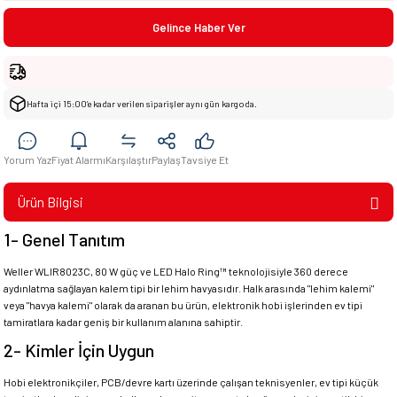
Gelince Haber Ver
Hafta içi 15:00’e kadar verilen siparişler aynı gün kargoda.
Yorum Yaz
Fiyat Alarmı
Karşılaştır
Paylaş
Tavsiye Et
Ürün Bilgisi
1- Genel Tanıtım
Weller WLIR8023C, 80 W güç ve LED Halo Ring™ teknolojisiyle 360 derece
aydınlatma sağlayan kalem tipi bir lehim havyasıdır. Halk arasında "lehim kalemi"
veya "havya kalemi" olarak da aranan bu ürün, elektronik hobi işlerinden ev tipi
tamiratlara kadar geniş bir kullanım alanına sahiptir.
2- Kimler İçin Uygun
Hobi elektronikçiler, PCB/devre kartı üzerinde çalışan teknisyenler, ev tipi küçük