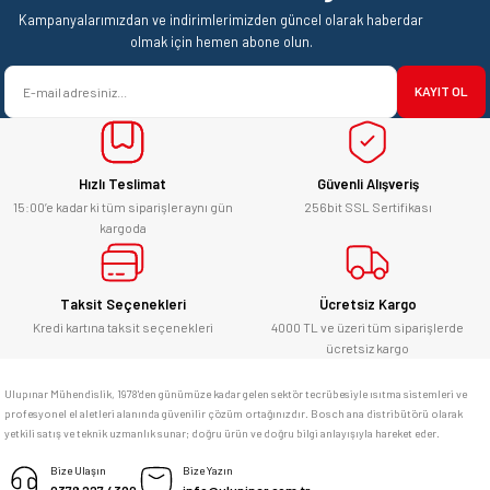
Ürün resmi kalitesiz, bozuk veya görüntülenemiyor.
Mehmet Kendi | 18/06/2026
Kampanyalarımızdan ve indirimlerimizden güncel olarak haberdar
Ürün açıklamasında eksik bilgiler bulunuyor.
olmak için hemen abone olun.
satışı ve alış veriş deneyimi gayet
Ürün bilgilerinde hatalar bulunuyor.
başarılı. hayırlı işler. teşekkürler.
KAYIT OL
Ürün fiyatı diğer sitelerden daha pahalı.
yücel çağatay uzun | 12/06/2026
Bu ürüne benzer farklı alternatifler olmalı.
Hızlı Teslimat
Güvenli Alışveriş
Kesinlikle orjinal ürün, güvenerek
alabilirsiniz.
15:00’e kadar ki tüm siparişler aynı gün
256bit SSL Sertifikası
kargoda
E... Ü... | 10/06/2026
Gönder
Bosch marka alet alacaksam kesinlikle
Taksit Seçenekleri
Ücretsiz Kargo
adresim Ulupınar.com.tr
Kredi kartına taksit seçenekleri
4000 TL ve üzeri tüm siparişlerde
ücretsiz kargo
F... C... | 14/05/2026
Ulupınar Mühendislik, 1978'den günümüze kadar gelen sektör tecrübesiyle ısıtma sistemleri ve
profesyonel el aletleri alanında güvenilir çözüm ortağınızdır. Bosch ana distribütörü olarak
memnun kaldım
yetkili satış ve teknik uzmanlık sunar; doğru ürün ve doğru bilgi anlayışıyla hareket eder.
M... K... | 04/05/2026
Bize Ulaşın
Bize Yazın
0378 227 4390
info@ulupinar.com.tr