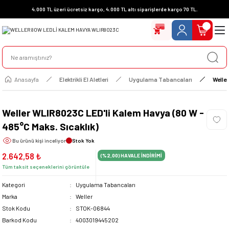
4.000 TL üzeri ücretsiz kargo, 4.000 TL altı siparişlerde kargo 70 TL.
Anasayfa
Elektrikli El Aletleri
Uygulama Tabancaları
Welle
Weller WLIR8023C LED'li Kalem Havya (80 W -
485°C Maks. Sıcaklık)
Bu ürünü
kişi inceliyor
Stok Yok
2.642,58 ₺
(%2,00)
HAVALE İNDİRİMİ
Tüm taksit seçeneklerini görüntüle
Kategori
Uygulama Tabancaları
Marka
Weller
Stok Kodu
STOK-06844
Barkod Kodu
4003019445202