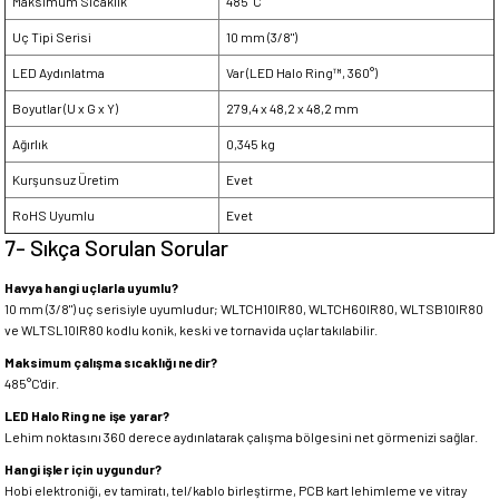
Maksimum Sıcaklık
485°C
Uç Tipi Serisi
10 mm (3/8")
LED Aydınlatma
Var (LED Halo Ring™, 360°)
Boyutlar (U x G x Y)
279,4 x 48,2 x 48,2 mm
Ağırlık
0,345 kg
Kurşunsuz Üretim
Evet
RoHS Uyumlu
Evet
7- Sıkça Sorulan Sorular
Havya hangi uçlarla uyumlu?
10 mm (3/8") uç serisiyle uyumludur; WLTCH10IR80, WLTCH60IR80, WLTSB10IR80
ve WLTSL10IR80 kodlu konik, keski ve tornavida uçlar takılabilir.
Maksimum çalışma sıcaklığı nedir?
485°C'dir.
LED Halo Ring ne işe yarar?
Lehim noktasını 360 derece aydınlatarak çalışma bölgesini net görmenizi sağlar.
Hangi işler için uygundur?
Hobi elektroniği, ev tamiratı, tel/kablo birleştirme, PCB kart lehimleme ve vitray