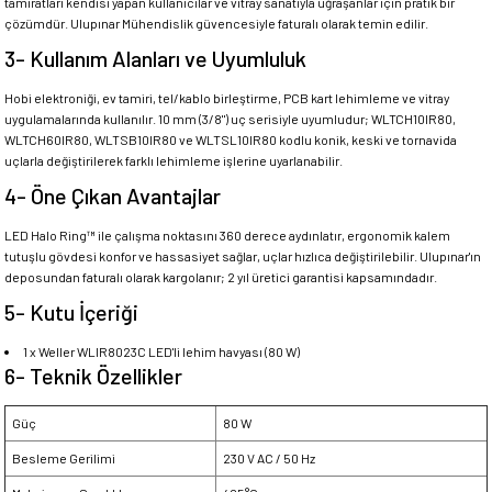
tamiratları kendisi yapan kullanıcılar ve vitray sanatıyla uğraşanlar için pratik bir
çözümdür. Ulupınar Mühendislik güvencesiyle faturalı olarak temin edilir.
3- Kullanım Alanları ve Uyumluluk
Hobi elektroniği, ev tamiri, tel/kablo birleştirme, PCB kart lehimleme ve vitray
uygulamalarında kullanılır. 10 mm (3/8") uç serisiyle uyumludur; WLTCH10IR80,
WLTCH60IR80, WLTSB10IR80 ve WLTSL10IR80 kodlu konik, keski ve tornavida
uçlarla değiştirilerek farklı lehimleme işlerine uyarlanabilir.
4- Öne Çıkan Avantajlar
LED Halo Ring™ ile çalışma noktasını 360 derece aydınlatır, ergonomik kalem
tutuşlu gövdesi konfor ve hassasiyet sağlar, uçlar hızlıca değiştirilebilir. Ulupınar'ın
deposundan faturalı olarak kargolanır; 2 yıl üretici garantisi kapsamındadır.
5- Kutu İçeriği
1 x Weller WLIR8023C LED'li lehim havyası (80 W)
6- Teknik Özellikler
Güç
80 W
Besleme Gerilimi
230 V AC / 50 Hz