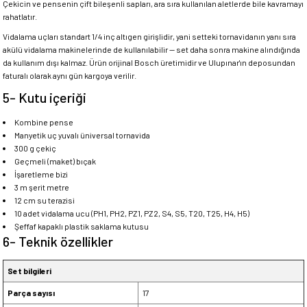
Çekicin ve pensenin çift bileşenli sapları, ara sıra kullanılan aletlerde bile kavramayı
rahatlatır.
Vidalama uçları standart 1/4 inç altıgen girişlidir, yani setteki tornavidanın yanı sıra
akülü vidalama makinelerinde de kullanılabilir — set daha sonra makine alındığında
da kullanım dışı kalmaz. Ürün orijinal Bosch üretimidir ve Ulupınar'ın deposundan
faturalı olarak aynı gün kargoya verilir.
5- Kutu içeriği
Kombine pense
Manyetik uç yuvalı üniversal tornavida
300 g çekiç
Geçmeli (maket) bıçak
İşaretleme bizi
3 m şerit metre
12 cm su terazisi
10 adet vidalama ucu (PH1, PH2, PZ1, PZ2, S4, S5, T20, T25, H4, H5)
Şeffaf kapaklı plastik saklama kutusu
6- Teknik özellikler
Set bilgileri
Parça sayısı
17