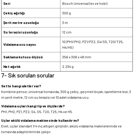
Seri
Bosch Universal (ev ve hobi)
Çekiç ağırlığı
300 g
Şerit metre uzunluğu
3 m
Su terazisi uzunluğu
12 cm
10 (PH1/PH2, PZ1/PZ2, S4/S5, T20/T25,
Vidalama ucu sayısı
H4/H5)
Saklama kutusu ölçüsü
356 x 306 x 48 mm
Net ağırlık
2.234 g
7- Sık sorulan sorular
Sette hangi aletler var?
Kombine pense, üniversal tornavida, 300 g çekiç, geçmeli bıçak, işaretleme bizi, 3
m şerit metre, 12 cm su terazisi ve 10 adet vidalama ucu.
Vidalama uçları hangi tip ve ölçülerde?
PH1, PH2, PZ1, PZ2, S4, S5, T20, T25, H4 ve H5.
Uçlar akülü vidalama makinesinde kullanılır mı?
Evet, uçlar standart 1/4 inç altıgen girişlidir; akülü vidalama makinelerinde ve
tornavida adaptörlerinde çalışır.