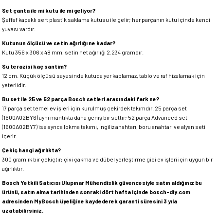
Set çanta ile mi kutu ile mi geliyor?
Şeffaf kapaklı sert plastik saklama kutusu ile gelir; her parçanın kutu içinde kendi
yuvası vardır.
Kutunun ölçüsü ve setin ağırlığı ne kadar?
Kutu 356 x 306 x 48 mm, setin net ağırlığı 2.234 gramdır.
Su terazisi kaç santim?
12 cm. Küçük ölçüsü sayesinde kutuda yer kaplamaz, tablo ve raf hizalamak için
yeterlidir.
Bu set ile 25 ve 52 parça Bosch setleri arasındaki fark ne?
17 parça set temel ev işleri için kurulmuş çekirdek takımdır. 25 parça set
(1600A02BY6) aynı mantıkta daha geniş bir settir; 52 parça Advanced set
(1600A02BY7) ise ayrıca lokma takımı, İngiliz anahtarı, boru anahtarı ve alyan seti
içerir.
Çekiç hangi ağırlıkta?
300 gramlık bir çekiçtir; çivi çakma ve dübel yerleştirme gibi ev işleri için uygun bir
ağırlıktır.
Bosch Yetkili Satıcısı Ulupınar Mühendislik güvencesiyle satın aldığınız bu
ürünü, satın alma tarihinden sonraki dört hafta içinde bosch-diy.com
adresinden MyBosch üyeliğine kaydederek garanti süresini 3 yıla
uzatabilirsiniz.