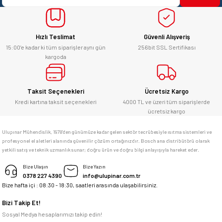
yücel çağatay uzun | 12/06/2026
Bu ürüne benzer farklı alternatifler olmalı.
Hızlı Teslimat
Güvenli Alışveriş
Kesinlikle orjinal ürün, güvenerek
alabilirsiniz.
15:00’e kadar ki tüm siparişler aynı gün
256bit SSL Sertifikası
kargoda
E... Ü... | 10/06/2026
Gönder
Bosch marka alet alacaksam kesinlikle
Taksit Seçenekleri
Ücretsiz Kargo
adresim Ulupınar.com.tr
Kredi kartına taksit seçenekleri
4000 TL ve üzeri tüm siparişlerde
ücretsiz kargo
F... C... | 14/05/2026
Ulupınar Mühendislik, 1978'den günümüze kadar gelen sektör tecrübesiyle ısıtma sistemleri ve
profesyonel el aletleri alanında güvenilir çözüm ortağınızdır. Bosch ana distribütörü olarak
memnun kaldım
yetkili satış ve teknik uzmanlık sunar; doğru ürün ve doğru bilgi anlayışıyla hareket eder.
M... K... | 04/05/2026
Bize Ulaşın
Bize Yazın
0378 227 4390
info@ulupinar.com.tr
Bize hafta içi : 08:30 - 18:30, saatleri arasında ulaşabilirsiniz.
Deneyimini Paylaş
Bizi Takip Et!
Sosyal Medya hesaplarımızı takip edin!