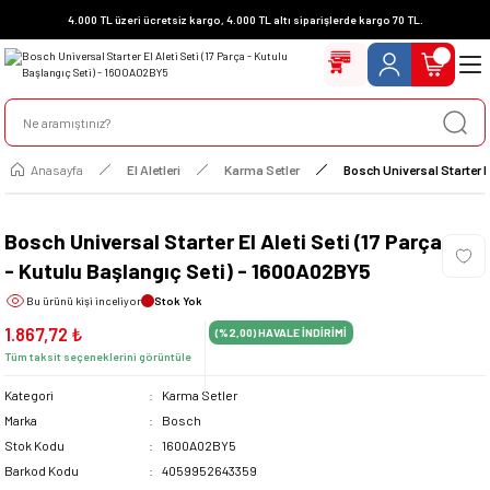
4.000 TL üzeri ücretsiz kargo, 4.000 TL altı siparişlerde kargo 70 TL.
Anasayfa
El Aletleri
Karma Setler
Bosch Universal Starter El
Bosch Universal Starter El Aleti Seti (17 Parça
- Kutulu Başlangıç Seti) - 1600A02BY5
Bu ürünü
kişi inceliyor
Stok Yok
1.867,72 ₺
(%2,00)
HAVALE İNDİRİMİ
Tüm taksit seçeneklerini görüntüle
Kategori
Karma Setler
Marka
Bosch
Stok Kodu
1600A02BY5
Barkod Kodu
4059952643359