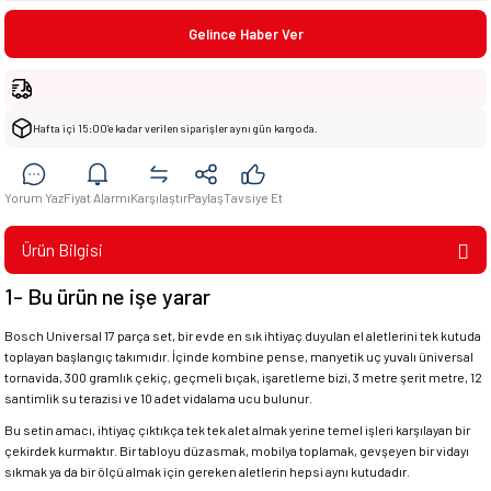
Gelince Haber Ver
Hafta içi 15:00’e kadar verilen siparişler aynı gün kargoda.
Yorum Yaz
Fiyat Alarmı
Karşılaştır
Paylaş
Tavsiye Et
Ürün Bilgisi
1- Bu ürün ne işe yarar
Bosch Universal 17 parça set, bir evde en sık ihtiyaç duyulan el aletlerini tek kutuda
toplayan başlangıç takımıdır. İçinde kombine pense, manyetik uç yuvalı üniversal
tornavida, 300 gramlık çekiç, geçmeli bıçak, işaretleme bizi, 3 metre şerit metre, 12
santimlik su terazisi ve 10 adet vidalama ucu bulunur.
Bu setin amacı, ihtiyaç çıktıkça tek tek alet almak yerine temel işleri karşılayan bir
çekirdek kurmaktır. Bir tabloyu düz asmak, mobilya toplamak, gevşeyen bir vidayı
sıkmak ya da bir ölçü almak için gereken aletlerin hepsi aynı kutudadır.