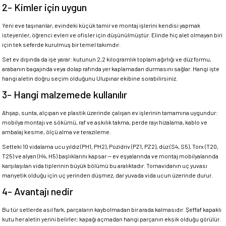
2- Kimler için uygun
Yeni eve taşınanlar, evindeki küçük tamir ve montaj işlerini kendisi yapmak
isteyenler, öğrenci evleri ve ofisler için düşünülmüştür. Elinde hiç alet olmayan biri
için tek seferde kurulmuş bir temel takımdır.
Set ev dışında da işe yarar: kutunun 2,2 kilogramlık toplam ağırlığı ve düz formu,
arabanın bagajında veya dolap rafında yer kaplamadan durmasını sağlar. Hangi işte
hangi aletin doğru seçim olduğunu Ulupınar ekibine sorabilirsiniz.
3- Hangi malzemede kullanılır
Ahşap, sunta, alçıpan ve plastik üzerinde çalışan ev işlerinin tamamına uygundur:
mobilya montajı ve sökümü, raf ve askılık takma, perde rayı hizalama, kablo ve
ambalaj kesme, ölçü alma ve terazileme.
Setteki 10 vidalama ucu yıldız (PH1, PH2), Pozidriv (PZ1, PZ2), düz (S4, S5), Torx (T20,
T25) ve alyan (H4, H5) başlıklarını kapsar — ev eşyalarında ve montaj mobilyalarında
karşılaşılan vida tiplerinin büyük bölümü bu aralıktadır. Tornavidanın uç yuvası
manyetik olduğu için uç yerinden düşmez, dar yuvada vida ucun üzerinde durur.
4- Avantajı nedir
Bu tür setlerde asıl fark, parçaların kaybolmadan bir arada kalmasıdır. Şeffaf kapaklı
kutu her aletin yerini belirler; kapağı açmadan hangi parçanın eksik olduğu görülür.