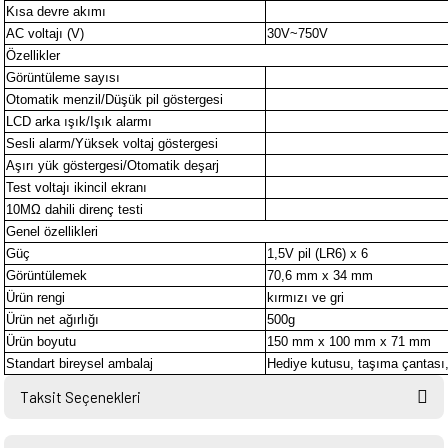
Kısa devre akımı
AC voltajı (V)
30V~750V
Özellikler
Görüntüleme sayısı
Otomatik menzil/Düşük pil göstergesi
LCD arka ışık/Işık alarmı
Sesli alarm/Yüksek voltaj göstergesi
Aşırı yük göstergesi/Otomatik deşarj
Test voltajı ikincil ekranı
10MΩ dahili direnç testi
Genel özellikleri
Güç
1,5V pil (LR6) x 6
Görüntülemek
70,6 mm x 34 mm
Ürün rengi
kırmızı ve gri
Ürün net ağırlığı
500g
Ürün boyutu
150 mm x 100 mm x 71 mm
Standart bireysel ambalaj
Hediye kutusu, taşıma çantası, 
Taksit Seçenekleri