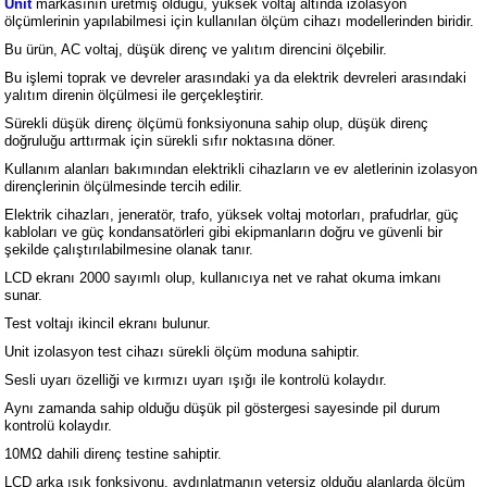
Unit
markasının üretmiş olduğu, yüksek voltaj altında izolasyon
ölçümlerinin yapılabilmesi için kullanılan ölçüm cihazı modellerinden biridir.
Bu ürün, AC voltaj, düşük direnç ve yalıtım direncini ölçebilir.
Bu işlemi toprak ve devreler arasındaki ya da elektrik devreleri arasındaki
yalıtım direnin ölçülmesi ile gerçekleştirir.
Sürekli düşük direnç ölçümü fonksiyonuna sahip olup, düşük direnç
doğruluğu arttırmak için sürekli sıfır noktasına döner.
Kullanım alanları bakımından elektrikli cihazların ve ev aletlerinin izolasyon
dirençlerinin ölçülmesinde tercih edilir.
Elektrik cihazları, jeneratör, trafo, yüksek voltaj motorları, prafudrlar, güç
kabloları ve güç kondansatörleri gibi ekipmanların doğru ve güvenli bir
şekilde çalıştırılabilmesine olanak tanır.
LCD ekranı 2000 sayımlı olup, kullanıcıya net ve rahat okuma imkanı
sunar.
Test voltajı ikincil ekranı bulunur.
Unit izolasyon test cihazı sürekli ölçüm moduna sahiptir.
Sesli uyarı özelliği ve kırmızı uyarı ışığı ile kontrolü kolaydır.
Aynı zamanda sahip olduğu düşük pil göstergesi sayesinde pil durum
kontrolü kolaydır.
10MΩ dahili direnç testine sahiptir.
LCD arka ışık fonksiyonu, aydınlatmanın yetersiz olduğu alanlarda ölçüm