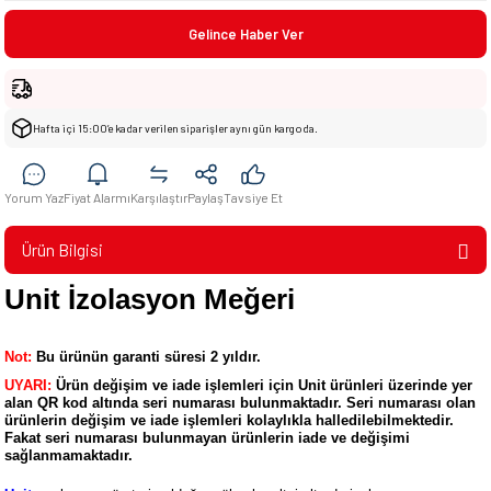
Gelince Haber Ver
Hafta içi 15:00’e kadar verilen siparişler aynı gün kargoda.
Yorum Yaz
Fiyat Alarmı
Karşılaştır
Paylaş
Tavsiye Et
Ürün Bilgisi
Unit İzolasyon Meğeri
Not:
Bu ürünün garanti süresi 2 yıldır.
UYARI:
Ürün değişim ve iade işlemleri için Unit ürünleri üzerinde yer
alan QR kod altında seri numarası bulunmaktadır. Seri numarası olan
ürünlerin değişim ve iade işlemleri kolaylıkla halledilebilmektedir.
Fakat seri numarası bulunmayan ürünlerin iade ve değişimi
sağlanmamaktadır.