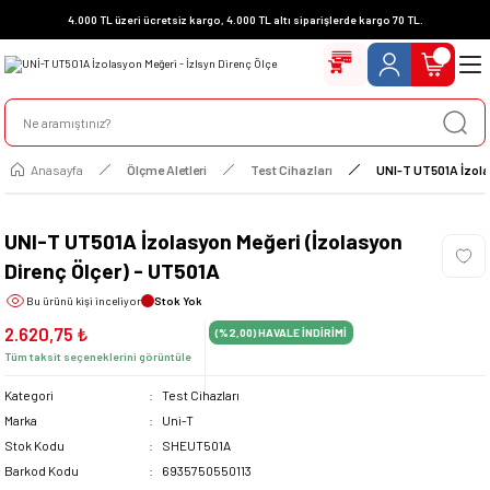
4.000 TL üzeri ücretsiz kargo, 4.000 TL altı siparişlerde kargo 70 TL.
Anasayfa
Ölçme Aletleri
Test Cihazları
UNI-T UT501A İzolas
UNI-T UT501A İzolasyon Meğeri (İzolasyon
Direnç Ölçer) - UT501A
Bu ürünü
kişi inceliyor
Stok Yok
2.620,75 ₺
(%2,00)
HAVALE İNDİRİMİ
Tüm taksit seçeneklerini görüntüle
Kategori
Test Cihazları
Marka
Uni-T
Stok Kodu
SHEUT501A
Barkod Kodu
6935750550113