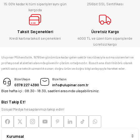
alabilirsiniz.
15:00’e kadar ki tüm siparişler aynı gün
256bit SSL Sertifikası
kargoda
E... Ü... | 10/06/2026
Gönder
Bosch marka alet alacaksam kesinlikle
Taksit Seçenekleri
Ücretsiz Kargo
adresim Ulupınar.com.tr
Kredi kartına taksit seçenekleri
4000 TL ve üzeri tüm siparişlerde
ücretsiz kargo
F... C... | 14/05/2026
Ulupınar Mühendislik, 1978'den günümüze kadar gelen sektör tecrübesiyle ısıtma sistemleri ve
profesyonel el aletleri alanında güvenilir çözüm ortağınızdır. Bosch ana distribütörü olarak
memnun kaldım
yetkili satış ve teknik uzmanlık sunar; doğru ürün ve doğru bilgi anlayışıyla hareket eder.
M... K... | 04/05/2026
Bize Ulaşın
Bize Yazın
0378 227 4390
info@ulupinar.com.tr
Bize hafta içi : 08:30 - 18:30, saatleri arasında ulaşabilirsiniz.
Deneyimini Paylaş
Bizi Takip Et!
Sosyal Medya hesaplarımızı takip edin!
Kurumsal