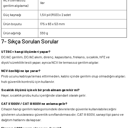
NCV (temassız
Var
gerilim algılama)
Güç kaynağı
1,5V pil (R03) x 2 adet
Ürün boyutu
175 x 83 x 53 mm
Ürün ağırlığı
330 g
7- Sıkça Sorulan Sorular
UT39C+ hangi ölçümleri yapar?
DC/AC gerilim, DC/AC akım, direnç, kapasitans, frekans, sıcaklık, hFE ve
diyot/süreklilik testi yapar; ayrıca NCV ile temassız gerilim algılar.
NCV özelliği ne işe yarar?
Prob ucunu kabloya temas ettirmeden, kablo içinde gerilim olup olmadığını algılar;
hızlı güvenlik kontrolü için kullanılır.
Sıcaklık ölçümü için ek bir prob almam gerekir mi?
Hayır, sıcaklık probu kutu içeriğinde standart olarak gelir.
CAT II 1000V / CAT III 600V ne anlama gelir?
Cihazın hangi gerilim kategorisindeki devrelerde güvenle kullanılabileceğini
gösteren uluslararası güvenlik sınıflandırmasıdır; CAT III 600V, sanayi tipi pano ve
dağıtım hatlarını da kapsar.