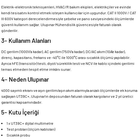
Elektrik-elektronik teknisyenleri, HVAC/R bakım ekipleri, elektrikçiler ve evinde
kendi tesisatını kontrol etmek isteyen kullanıcılar için uygundur. CAT II 1000V / CAT
III 600V kategori derecelendirmesiyle şebeke ve pano seviyesindeki ölçümlerde
güvenli kullanım sağlar. Ulupınar Mühendislik güvencesiyle faturalı olarak
gönderilir.
3- Kullanım Alanları
DC gerilim (1000V'a kadar), AC gerilim (750V'a kadar), DC/AC akım (10A'e kadar),
direnç, kapasitans, frekans ve -40°C ile 1000°C arası sıcaklık ölçümü yapılabilir.
Ayrıca hFE (transistör) testi, diyot/süreklilik testi ve NCV ile kablo içindeki gerilimi
temas etmeden tespit etme imkânı sunar.
4- Neden Ulupınar
4000 sayımlı ekranı ve aşırı gerilim/aşırı akım alarmıyla arızalı ölçümlerde ek koruma
sağlayan UT39C+, Ulupınar'ın deposundan faturalı olarak kargolanır ve 2 yıl üretici
garantisi kapsamındadır.
5- Kutu İçeriği
1 x UT39C+ dijital multimetre
Test probları (ölçüm kabloları)
Sıcaklık probu