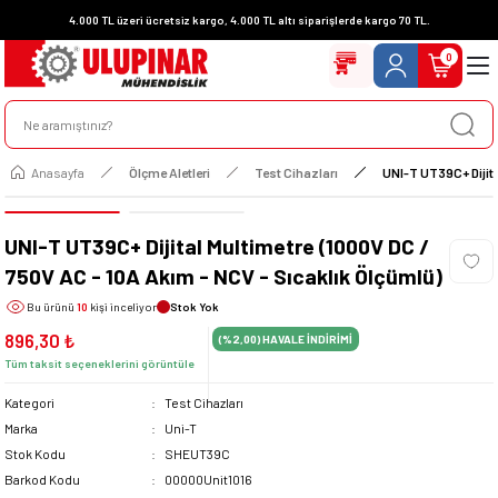
4.000 TL üzeri ücretsiz kargo, 4.000 TL altı siparişlerde kargo 70 TL.
0
Anasayfa
Ölçme Aletleri
Test Cihazları
UNI-T UT39C+ Dijita
UNI-T UT39C+ Dijital Multimetre (1000V DC /
750V AC - 10A Akım - NCV - Sıcaklık Ölçümlü)
Bu ürünü
10
kişi inceliyor
Stok Yok
896,30 ₺
(%2,00)
HAVALE İNDİRİMİ
Tüm taksit seçeneklerini görüntüle
Kategori
Test Cihazları
Marka
Uni-T
Stok Kodu
SHEUT39C
Barkod Kodu
00000Unit1016