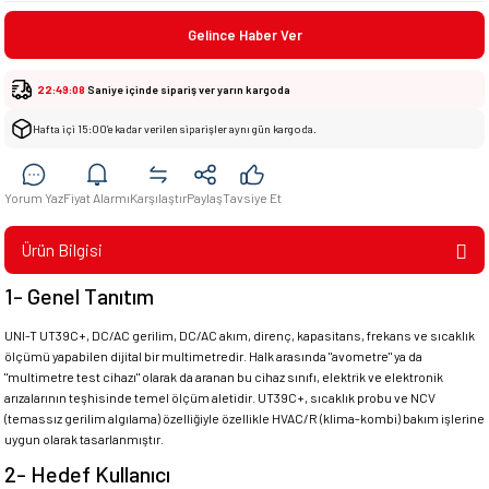
Gelince Haber Ver
22:49:08
Saniye içinde sipariş ver yarın kargoda
Hafta içi 15:00’e kadar verilen siparişler aynı gün kargoda.
Yorum Yaz
Fiyat Alarmı
Karşılaştır
Paylaş
Tavsiye Et
Ürün Bilgisi
1- Genel Tanıtım
UNI-T UT39C+, DC/AC gerilim, DC/AC akım, direnç, kapasitans, frekans ve sıcaklık
ölçümü yapabilen dijital bir multimetredir. Halk arasında "avometre" ya da
"multimetre test cihazı" olarak da aranan bu cihaz sınıfı, elektrik ve elektronik
arızalarının teşhisinde temel ölçüm aletidir. UT39C+, sıcaklık probu ve NCV
(temassız gerilim algılama) özelliğiyle özellikle HVAC/R (klima-kombi) bakım işlerine
uygun olarak tasarlanmıştır.
2- Hedef Kullanıcı