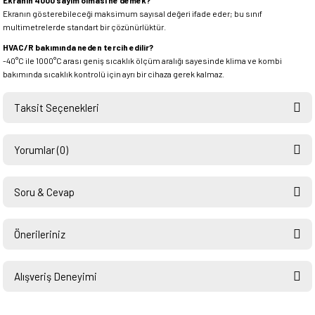
Ekranın 4000 sayım olması ne demek?
Ekranın gösterebileceği maksimum sayısal değeri ifade eder; bu sınıf
multimetrelerde standart bir çözünürlüktür.
HVAC/R bakımında neden tercih edilir?
-40°C ile 1000°C arası geniş sıcaklık ölçüm aralığı sayesinde klima ve kombi
bakımında sıcaklık kontrolü için ayrı bir cihaza gerek kalmaz.
Taksit Seçenekleri
Yorumlar (0)
Soru & Cevap
Bu ürüne ilk yorumu siz yapın!
Önerileriniz
Ürün hakkında henüz soru sorulmamış.
Yorum Yaz
Bu ürünün fiyat bilgisi, resim, ürün açıklamalarında ve diğer konularda
yetersiz gördüğünüz noktaları öneri formunu kullanarak tarafımıza
Alışveriş Deneyimi
Soru Sor
iletebilirsiniz.
Görüş ve önerileriniz için teşekkür ederiz.
Hızlı ve sorunsuz bir alışveriş.