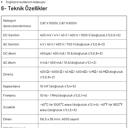
İngilizce kullanım kılavuzu
6- Teknik Özellikler
Kategori
CAT II 1000V, CAT III 600V
derecelendirmesi
DC Gerilim
400 mV / 4 V / 40 V / 400 V / 1000 V (doğruluk ±%0,5+5)
AC Gerilim
4 V / 40 V / 400 V / 750 V (doğruluk ±%0,8+3)
DC Akım
400 μA / 400 mA / 10 A (doğruluk ±%0,8+3)
AC Akım
4 mA / 400 mA / 10 A (doğruluk ±%1+2)
400 Ω / 4000 Ω / 40 kΩ / 400 kΩ / 4 MΩ / 40 MΩ (doğruluk
Direnç
±%0,8+2)
Kapasitans
10 mF (doğruluk ±%4+5)
Frekans
10 Hz - 1 MHz (doğruluk ±%0,1+4)
-40°C ile 1000°C arası (doğruluk ±%1+4); -40°F ile 1832°F
Sıcaklık
arası (doğruluk ±%1,5+5)
Ekran
56,5 x 36 mm, 4000 sayım