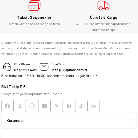
E... Ü... | 10/06/2026
Gönder
Bosch marka alet alacaksam kesinlikle
Taksit Seçenekleri
Ücretsiz Kargo
adresim Ulupınar.com.tr
Kredi kartına taksit seçenekleri
4000 TL ve üzeri tüm siparişlerde
ücretsiz kargo
F... C... | 14/05/2026
Ulupınar Mühendislik, 1978'den günümüze kadar gelen sektör tecrübesiyle ısıtma sistemleri ve
profesyonel el aletleri alanında güvenilir çözüm ortağınızdır. Bosch ana distribütörü olarak
memnun kaldım
yetkili satış ve teknik uzmanlık sunar; doğru ürün ve doğru bilgi anlayışıyla hareket eder.
M... K... | 04/05/2026
Bize Ulaşın
Bize Yazın
0378 227 4390
info@ulupinar.com.tr
Bize hafta içi : 08:30 - 18:30, saatleri arasında ulaşabilirsiniz.
Deneyimini Paylaş
Bizi Takip Et!
Sosyal Medya hesaplarımızı takip edin!
Kurumsal