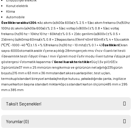
Endüstriyel elektrik
Konut elektrik
Klima
Automobile
Özellikleraralıkut204 +
Ac akımı (a)400a 600a(±% 2.5 + 5)ac akım frekansı (hz)50hz
100hz dc akımı (a)400a 600a(±% 2.5 + 5)ac voltajı (v)600v (±% 0.8 + 5)ac voltaj
frekansı (hz)10 hz ~ 10khz 10 hz ~ 60khz(±% 0.5 + 2)dc gerilimi (a)600v (±% 0.5 +
2)direnç (ω)40mω 60mω(±% 0.8 + 2)kapasitans (f)4mf 40mf 60mf(±% 4 + 5)sıcaklık
(℃)℃ -1000 -40 ℃(± 1.5 +% 5)frekans (hz)10 hz ~ 10 mhz(±% 0.1 + 4)
Özellikleri
Ekran
sayısı 6000otomatik aralık √çene açıklığı 28mmgerçek rms √ncv √canlı tel testi
√devamlılık testi √diyot √max / mın √göreli mod √sıfır modu √veri tutma √düşük pil
göstergesi √otomatik kapanma √
Genel karakteristikler
Güç1,5v pil (r03) x
2görüntüle37 mm x 25 mmürün rengikırmızı ve griürünün net ağırlığı235gürün
boyutu215 mm x 63 mm x 36 mmstandart aksesuarlarpiller, test uçları,
termokuplstandart bireysel ambalajhediye kutusu, yakaladığında çanta, ingilizce
manuelkarton başına standart miktar40pcsstandart karton ölçümü485 mm x 295
mm x 385 mm
Taksit Seçenekleri
Yorumlar (0)