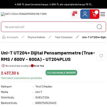
4.000 TL üzeri ücretsiz kargo, 4.000 TL altı siparişlerde kargo 70 TL.
Anasayfa
Ölçme Aletleri
Test Cihazları
Uni-T UT204+ Diji
Uni-T UT204+ Dijital Pensampermetre (True-
RMS / 600V - 600A) - UT204PLUS
Bu ürünü
kişi inceliyor
Stok Yok
2.437,30 ₺
(%2,00)
HAVALE İNDİRİMİ
Tüm taksit seçeneklerini görüntüle
Kategori
Test Cihazları
Marka
Uni-T
Stok Kodu
SHEUT204
Barkod Kodu
6935750520420