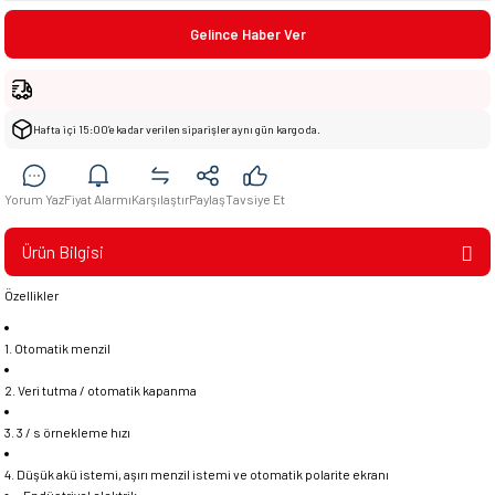
Gelince Haber Ver
Hafta içi 15:00’e kadar verilen siparişler aynı gün kargoda.
Yorum Yaz
Fiyat Alarmı
Karşılaştır
Paylaş
Tavsiye Et
Ürün Bilgisi
Özellikler
1. Otomatik menzil
2. Veri tutma / otomatik kapanma
3. 3 / s örnekleme hızı
4. Düşük akü istemi, aşırı menzil istemi ve otomatik polarite ekranı