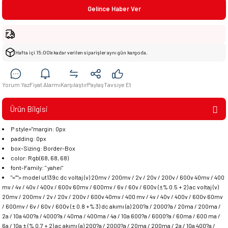
Gelince Haber Ver
Hafta içi 15:00’e kadar verilen siparişler aynı gün kargoda.
Yorum Yaz
Fiyat Alarmı
Karşılaştır
Paylaş
Tavsiye Et
Ürün Bilgisi
P style="margin: 0px
padding: 0px
box-Sizing: Border-Box
color: Rgb(68, 68, 68)
font-Family: " yahei"
"=""> model ut139c dc voltaj (v) 20mv / 200mv / 2v / 20v / 200v / 600v 40mv / 400
mv / 4v / 40v / 400v / 600v 60mv / 600mv / 6v / 60v / 600v (±% 0.5 + 2) ac voltaj (v)
20mv / 200mv / 2v / 20v / 200v / 600v 40mv / 400 mv / 4v / 40v / 400v / 600v 60mv
/ 600mv / 6v / 60v / 600v (± 0.8 +% 3) dc akımı (a) 200?a / 2000?a / 20ma / 200ma /
2a / 10a 400?a / 4000?a / 40ma / 400ma / 4a / 10a 600?a / 6000?a / 60ma / 600 ma /
6a / 10a ± (% 0.7 + 2) ac akımı (a) 200?a / 2000?a / 20ma / 200ma / 2a / 10a 400?a /