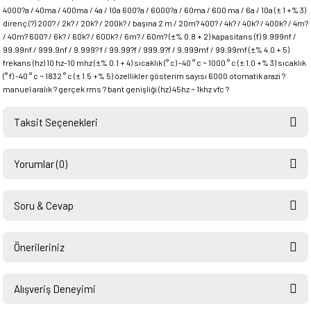
4000?a / 40ma / 400ma / 4a / 10a 600?a / 6000?a / 60ma / 600 ma / 6a / 10a (± 1 +% 3)
direnç (?) 200? / 2k? / 20k? / 200k? / başına 2 m / 20m? 400? / 4k? / 40k? / 400k? / 4m?
/ 40m? 600? / 6k? / 60k? / 600k? / 6m? / 60m? (±% 0.8 + 2) kapasitans (f) 9.999nf /
99.99nf / 999.9nf / 9.999? f / 99.99?f / 999.9?f / 9.999mf / 99.99mf (±% 4.0 + 5)
frekans (hz) 10 hz-10 mhz (±% 0.1 + 4) sıcaklık (° c) -40 ° c ~ 1000 ° c (± 1.0 +% 3) sıcaklık
(° f) -40 ° c ~ 1832 ° c (± 1.5 +% 5) özellikler gösterim sayısı 6000 otomatik arazi ?
manuel aralık ? gerçek rms ? bant genişliği (hz) 45hz ~ 1khz vfc ?
Taksit Seçenekleri
Yorumlar (0)
Soru & Cevap
Bu ürüne ilk yorumu siz yapın!
Önerileriniz
Ürün hakkında henüz soru sorulmamış.
Yorum Yaz
Bu ürünün fiyat bilgisi, resim, ürün açıklamalarında ve diğer konularda
yetersiz gördüğünüz noktaları öneri formunu kullanarak tarafımıza
Alışveriş Deneyimi
Soru Sor
iletebilirsiniz.