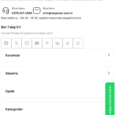
M... K... | 04/05/2026
Bize Ulaşın
Bize Yazın
0378 227 4390
info@ulupinar.com.tr
Bize hafta içi : 08:30 - 18:30, saatleri arasında ulaşabilirsiniz.
Deneyimini Paylaş
Bizi Takip Et!
Sosyal Medya hesaplarımızı takip edin!
Kurumsal
Alışveriş
WhatsApp Destek Hattı
Üyelik
Kategoriler