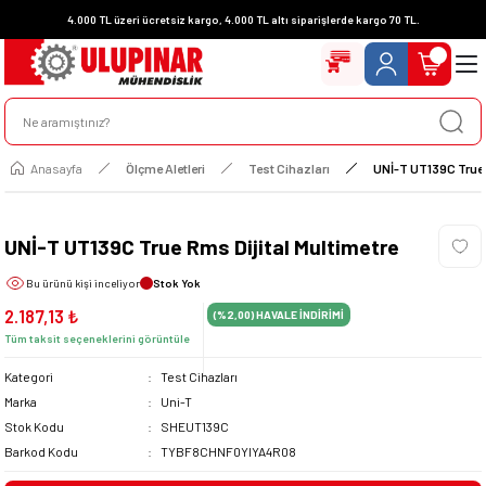
4.000 TL üzeri ücretsiz kargo, 4.000 TL altı siparişlerde kargo 70 TL.
Anasayfa
Ölçme Aletleri
Test Cihazları
UNİ-T UT139C True 
UNİ-T UT139C True Rms Dijital Multimetre
Bu ürünü
kişi inceliyor
Stok Yok
2.187,13 ₺
(%2,00)
HAVALE İNDİRİMİ
Tüm taksit seçeneklerini görüntüle
Kategori
Test Cihazları
Marka
Uni-T
Stok Kodu
SHEUT139C
Barkod Kodu
TYBF8CHNF0YIYA4R08