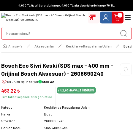
4.000 TL üzeri ücretsiz kargo, 4.000 TL altı siparişlerde kargo 70 TL.
Anasayfa
Aksesuarlar
Keskiler ve Raspalama Uçları
Bosch
Bosch Eco Sivri Keski (SDS max - 400 mm -
Orijinal Bosch Aksesuar) - 2608690240
Bu ürünü
kişi inceliyor
Stok Var
463,22 ₺
(%2,00)
HAVALE İNDİRİMİ
Tüm taksit seçeneklerini görüntüle
Kategori
Keskiler ve Raspalama Uçları
Marka
Bosch
Stok Kodu
2608690240
Barkod Kodu
3165140855495