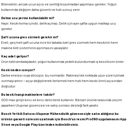
Bilenebilir; ancak ucun açısı ve sertliği bozulmadan yapılması gerekir. Yoğun
kullanımda değişim daha güvenli ve hızlı sonuç verir.
Delme ucu yerine kullanılabilir mi?
Hayır. Keski kırma içindir, delik açmaz. Delik için aynı şafta uygun matkap ucu
gerekir.
Şaft ucuna gres sürmek gerekir mi?
Evet; geçmeli şaft ucuna ince bir tabaka özel gres sürmek hem keskinin hem
makine kilit sisteminin aşınmasını yavaşlatır.
Kaç adet geliyor?
Ürün tekli ambalajdadır; yoğun kullanımda yedek bulundurmak iş kesintisini önler.
Keski neden ısınıyor?
Darbe enerjisi ısıya dönüşür; bu normaldir. Makineyi tek noktada uzun süre tutmak
ısınmayı artırır — açıyı değiştirerek ilerlemek hem hızlı hem keski ömrü açısından
doğrudur.
Bu keski hangi makinelere takılır?
SDS max girişli kırıcı ve kırıcı delicilerle kullanılır. Benzer ürünler arasında seçim
yaparken Ulupınar güvencesi ve satış sonrası desteği fark yaratır.
Bosch Yetkili Satıcısı Ulupınar Mühendislik güvencesiyle satın aldığınız bu
ürünün garanti süresini uzatmak için Bosch’un resmi Pro360 uygulamasını App
Store veya Google Play üzerinden indirebilirsiniz.