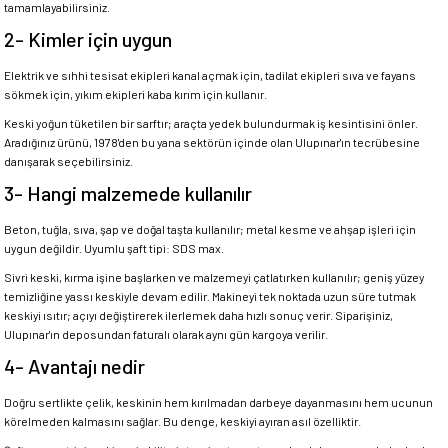
tamamlayabilirsiniz.
2- Kimler için uygun
Elektrik ve sıhhi tesisat ekipleri kanal açmak için, tadilat ekipleri sıva ve fayans
sökmek için, yıkım ekipleri kaba kırım için kullanır.
Keski yoğun tüketilen bir sarftır; araçta yedek bulundurmak iş kesintisini önler.
Aradığınız ürünü, 1978'den bu yana sektörün içinde olan Ulupınar'ın tecrübesine
danışarak seçebilirsiniz.
3- Hangi malzemede kullanılır
Beton, tuğla, sıva, şap ve doğal taşta kullanılır; metal kesme ve ahşap işleri için
uygun değildir. Uyumlu şaft tipi: SDS max.
Sivri keski, kırma işine başlarken ve malzemeyi çatlatırken kullanılır; geniş yüzey
temizliğine yassı keskiyle devam edilir. Makineyi tek noktada uzun süre tutmak
keskiyi ısıtır; açıyı değiştirerek ilerlemek daha hızlı sonuç verir. Siparişiniz,
Ulupınar'ın deposundan faturalı olarak aynı gün kargoya verilir.
4- Avantajı nedir
Doğru sertlikte çelik, keskinin hem kırılmadan darbeye dayanmasını hem ucunun
körelmeden kalmasını sağlar. Bu denge, keskiyi ayıran asıl özelliktir.