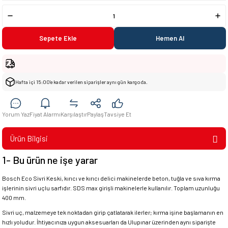
Sepete Ekle
Hemen Al
Hafta içi 15:00’e kadar verilen siparişler aynı gün kargoda.
Yorum Yaz
Fiyat Alarmı
Karşılaştır
Paylaş
Tavsiye Et
Ürün Bilgisi
1- Bu ürün ne işe yarar
Bosch Eco Sivri Keski, kırıcı ve kırıcı delici makinelerde beton, tuğla ve sıva kırma
işlerinin sivri uçlu sarfıdır. SDS max girişli makinelerle kullanılır. Toplam uzunluğu
400 mm.
Sivri uç, malzemeye tek noktadan girip çatlatarak ilerler; kırma işine başlamanın en
hızlı yoludur. İhtiyacınıza uygun aksesuarları da Ulupınar üzerinden aynı siparişte