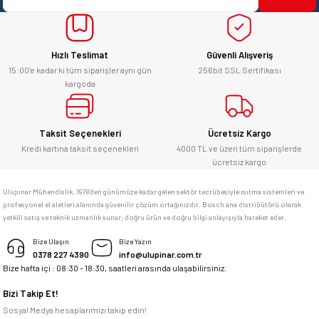
Ürün fiyatı diğer sitelerden daha pahalı.
yücel çağatay uzun | 12/06/2026
Bu ürüne benzer farklı alternatifler olmalı.
Hızlı Teslimat
Güvenli Alışveriş
Kesinlikle orjinal ürün, güvenerek
alabilirsiniz.
15:00’e kadar ki tüm siparişler aynı gün
256bit SSL Sertifikası
kargoda
E... Ü... | 10/06/2026
Gönder
Bosch marka alet alacaksam kesinlikle
Taksit Seçenekleri
Ücretsiz Kargo
adresim Ulupınar.com.tr
Kredi kartına taksit seçenekleri
4000 TL ve üzeri tüm siparişlerde
ücretsiz kargo
F... C... | 14/05/2026
Ulupınar Mühendislik, 1978'den günümüze kadar gelen sektör tecrübesiyle ısıtma sistemleri ve
profesyonel el aletleri alanında güvenilir çözüm ortağınızdır. Bosch ana distribütörü olarak
memnun kaldım
yetkili satış ve teknik uzmanlık sunar; doğru ürün ve doğru bilgi anlayışıyla hareket eder.
M... K... | 04/05/2026
Bize Ulaşın
Bize Yazın
0378 227 4390
info@ulupinar.com.tr
Bize hafta içi : 08:30 - 18:30, saatleri arasında ulaşabilirsiniz.
Deneyimini Paylaş
Bizi Takip Et!
Sosyal Medya hesaplarımızı takip edin!