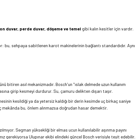
ton duvar, perde duvar, döşeme ve temel
gibi kalın kesitler için vardır.
: bu, sehpaya sabitlenen karot makinelerinin bağlantı standardıdır. Aynı
nü bitiren asıl mekanizmadır. Bosch'un "ıslak delmede uzun kullanım
ına girip kesmeyi durdurur. Su, çamuru delikten dışarı taşır.
sinin kesildiği ya da yetersiz kaldığı bir derin kesimde uç birkaç saniye
 iç mekânda bu, önlem alınmazsa doğrudan hasar demektir.
ılmıyor. Segman yüksekliği bir elmas ucun kullanılabilir aşınma payını
ız gerekiyorsa Ulupınar ekibi elindeki güncel Bosch verisiyle teyit edebilir.