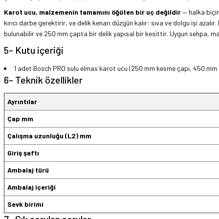
Karot ucu, malzemenin tamamını öğüten bir uç değildir
— halka biçim
kırıcı darbe gerektirir, ve delik kenarı düzgün kalır: sıva ve dolgu işi azalır.
bulunabilir ve 250 mm çapta bir delik yapısal bir kesittir. Uygun sehpa, ma
5- Kutu içeriği
1 adet Bosch PRO sulu elmas karot ucu (250 mm kesme çapı, 450 mm çal
6- Teknik özellikler
Ayrıntılar
Çap mm
Çalışma uzunluğu (L2) mm
Giriş şaftı
Ambalaj türü
Ambalaj içeriği
Sevk birimi