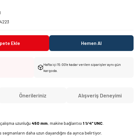
1
4223
pete Ekle
Hemen Al
Hafta içi 15:00’e kadar verilen siparişler aynı gün
kargoda.
Önerileriniz
Alışveriş Deneyimi
 çalışma uzunluğu
450 mm
, makine bağlantısı
1 1/4" UNC
.
s segmanların daha uzun dayandığını da ayrıca belirtiyor.