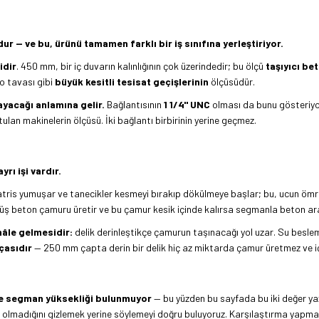
ur — ve bu, ürünü tamamen farklı bir iş sınıfına yerleştiriyor.
idir
. 450 mm, bir iç duvarın kalınlığının çok üzerindedir; bu ölçü
taşıyıcı be
o tavası gibi
büyük kesitli tesisat geçişlerinin
ölçüsüdür.
mayacağı anlamına gelir.
Bağlantısının
1 1/4" UNC
olması da bunu gösteriyor
utulan makinelerin ölçüsü. İki bağlantı birbirinin yerine geçmez.
rı işi vardır.
atris yumuşar ve tanecikler kesmeyi bırakıp dökülmeye başlar; bu, ucun ömrü
üş beton çamuru üretir ve bu çamur kesik içinde kalırsa segmanla beton aras
hâle gelmesidir:
delik derinleştikçe çamurun taşınacağı yol uzar. Su besleme
çasıdır
— 250 mm çapta derin bir delik hiç az miktarda çamur üretmez ve
 ve segman yüksekliği bulunmuyor
— bu yüzden bu sayfada bu iki değer yaz
zde olmadığını gizlemek yerine söylemeyi doğru buluyoruz. Karşılaştırma yapman