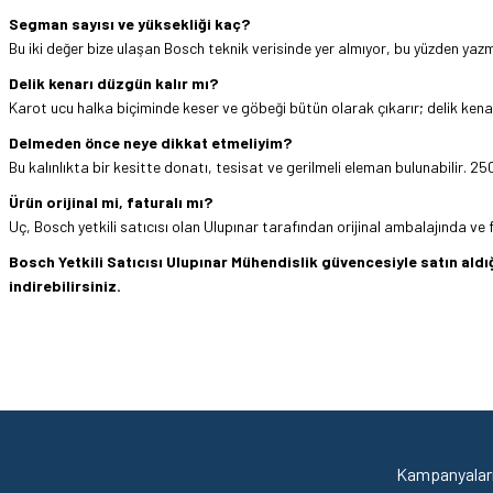
Segman sayısı ve yüksekliği kaç?
Bu iki değer bize ulaşan Bosch teknik verisinde yer almıyor, bu yüzden yazm
Delik kenarı düzgün kalır mı?
Karot ucu halka biçiminde keser ve göbeği bütün olarak çıkarır; delik kenarı
Delmeden önce neye dikkat etmeliyim?
Bu kalınlıkta bir kesitte donatı, tesisat ve gerilmeli eleman bulunabilir. 2
Ürün orijinal mi, faturalı mı?
Uç, Bosch yetkili satıcısı olan Ulupınar tarafından orijinal ambalajında ve f
Bosch Yetkili Satıcısı Ulupınar Mühendislik güvencesiyle satın al
indirebilirsiniz.
Hızlı ve sorunsuz bir alışveriş. Teşekkürler.
Bu ürünün fiyat bilgisi, resim, ürün açıklamalarında ve diğer konularda yetersi
Görüş ve önerileriniz için teşekkür ederiz.
Mehmet Kendi | 18/06/2026
Ürün resmi kalitesiz, bozuk veya görüntülenemiyor.
satışı ve alış veriş deneyimi gayet başarılı. hayırlı işler. teşekkürler.
Ürün açıklamasında eksik bilgiler bulunuyor.
Kampanyaları
yücel çağatay uzun | 12/06/2026