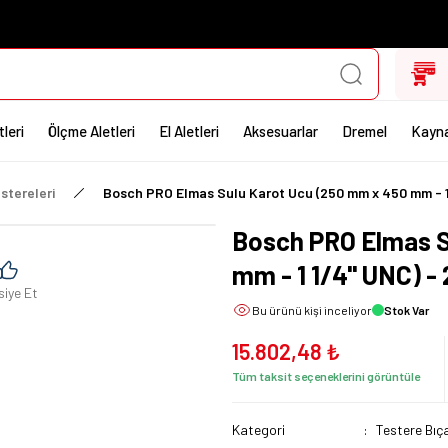
leri
Ölçme Aletleri
El Aletleri
Aksesuarlar
Dremel
Kayna
stereleri
Bosch PRO Elmas Sulu Karot Ucu (250 mm x 450 mm - 1
Bosch PRO Elmas S
mm - 1 1/4'' UNC) 
siye Et
Bu ürünü
kişi inceliyor
Stok Var
15.802,48 ₺
Tüm taksit seçeneklerini görüntüle
Kategori
Testere Bıça