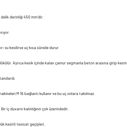
lik derinliği 450 mm'dir.
rıyor.
 su kesilirse uç kısa sürede durur.
ökülür. Ayrıca kesik içinde kalan çamur segmanla beton arasına girip kesm
standardı.
makineleri M 16 bağlantı kullanır ve bu uç onlara takılmaz.
ir iç duvarın kalınlığının çok üzerindedir.
k kesitli tesisat geçişleri.