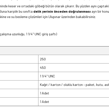
inde keser ve ortadaki göbeği bütün olarak çıkarır. Bu yüzden aynı çaptaki
 Buna karşılık bu sınıfta
delik yerinin önceden doğrulanması
ayrı bir konu
kine ve su besleme çözümleri için Ulupınar üzerinden bakabilirsiniz.
ışma uzunluğu, 1 1/4" UNC giriş şaftı)
250
450
1 1/4" UNC
Kağıt / karton / oluklu karton – paket, kutu, as
1 Adet
1 Adet