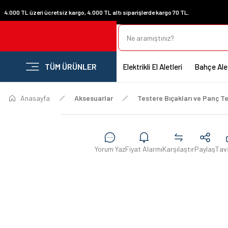
4.000 TL üzeri ücretsiz kargo, 4.000 TL altı siparişlerde kargo 70 TL.
TÜM ÜRÜNLER
Elektrikli El Aletleri
Bahçe Alet
Anasayfa
Aksesuarlar
Testere Bıçakları ve Panç Te
Yorum Yaz
Fiyat Alarmı
Karşılaştır
Paylaş
Tav