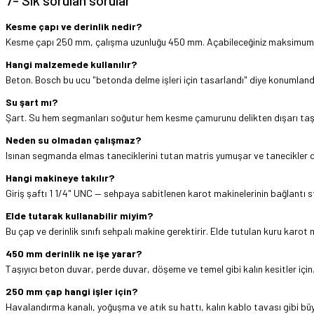
7- Sık sorulan sorular
Kesme çapı ve derinlik nedir?
Kesme çapı 250 mm, çalışma uzunluğu 450 mm. Açabileceğiniz maksimum de
Hangi malzemede kullanılır?
Beton. Bosch bu ucu "betonda delme işleri için tasarlandı" diye konumlandı
Su şart mı?
Şart. Su hem segmanları soğutur hem kesme çamurunu delikten dışarı taşır;
Neden su olmadan çalışmaz?
Isınan segmanda elmas taneciklerini tutan matris yumuşar ve tanecikler d
Hangi makineye takılır?
Giriş şaftı 1 1/4" UNC — sehpaya sabitlenen karot makinelerinin bağlantı 
Elde tutarak kullanabilir miyim?
Bu çap ve derinlik sınıfı sehpalı makine gerektirir. Elde tutulan kuru karot 
450 mm derinlik ne işe yarar?
Taşıyıcı beton duvar, perde duvar, döşeme ve temel gibi kalın kesitler için. B
250 mm çap hangi işler için?
Havalandırma kanalı, yoğuşma ve atık su hattı, kalın kablo tavası gibi büyü