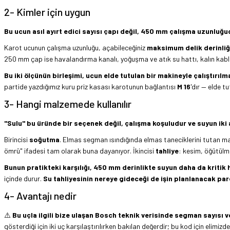
2- Kimler için uygun
Bu ucun asıl ayırt edici sayısı çapı değil, 450 mm çalışma uzunluğud
Karot ucunun çalışma uzunluğu, açabileceğiniz
maksimum delik derinliğ
250 mm çap ise havalandırma kanalı, yoğuşma ve atık su hattı, kalın kabl
Bu iki ölçünün birleşimi, ucun elde tutulan bir makineyle çalıştırıl
partide yazdığımız kuru priz kasası karotunun bağlantısı
M 16
'dır — elde t
3- Hangi malzemede kullanılır
"Sulu" bu üründe bir seçenek değil, çalışma koşuludur ve suyun iki ay
Birincisi
soğutma
. Elmas segman ısındığında elmas taneciklerini tutan m
ömrü" ifadesi tam olarak buna dayanıyor. İkincisi
tahliye
: kesim, öğütülm
Bunun pratikteki karşılığı, 450 mm derinlikte suyun daha da kritik 
içinde durur.
Su tahliyesinin nereye gideceği de işin planlanacak par
4- Avantajı nedir
⚠️
Bu uçla ilgili bize ulaşan Bosch teknik verisinde segman sayısı
gösterdiği için iki uç karşılaştırılırken bakılan değerdir; bu kod için elimi