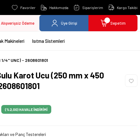
Favoriler
Hakkımızda
Siparişlerim
Kargo Takibi
Alışverişsiz Ödeme
Üye Girişi
Sepetim
k Makineleri
Isıtma Sistemleri
 1/4'' UNC) - 2608601801
ulu Karot Ucu (250 mm x 450
- 2608601801
(%2,00)
HAVALE İNDİRİMİ
kları ve Panç Testereleri