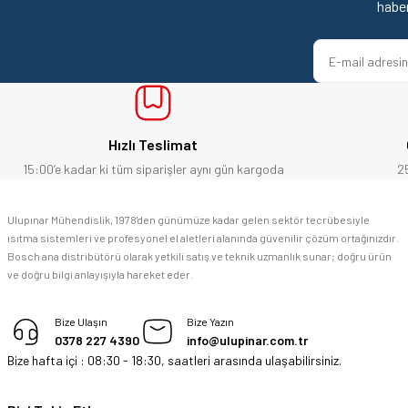
Ürün bilgilerinde hatalar bulunuyor.
habe
Ürün fiyatı diğer sitelerden daha pahalı.
Kesinlikle orjinal ürün, güvenerek alabilirsiniz.
Bu ürüne benzer farklı alternatifler olmalı.
E... Ü... | 10/06/2026
Bosch marka alet alacaksam kesinlikle adresim Ulupınar.com.tr
Hızlı Teslimat
F... C... | 14/05/2026
15:00’e kadar ki tüm siparişler aynı gün kargoda
2
memnun kaldım
Ulupınar Mühendislik, 1978'den günümüze kadar gelen sektör tecrübesiyle
ısıtma sistemleri ve profesyonel el aletleri alanında güvenilir çözüm ortağınızdır.
M... K... | 04/05/2026
Bosch ana distribütörü olarak yetkili satış ve teknik uzmanlık sunar; doğru ürün
ve doğru bilgi anlayışıyla hareket eder.
Deneyimini Paylaş
Bize Ulaşın
Bize Yazın
0378 227 4390
info@ulupinar.com.tr
Bize hafta içi : 08:30 - 18:30, saatleri arasında ulaşabilirsiniz.