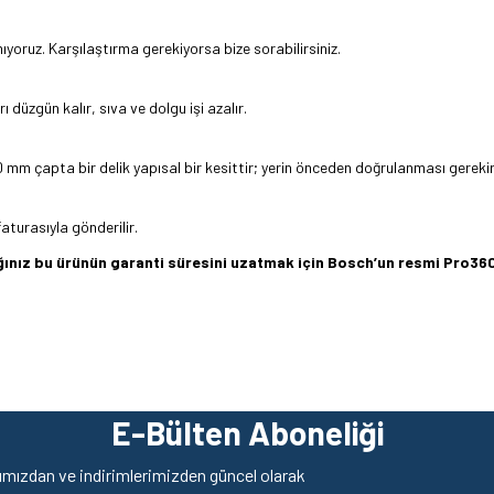
ıyoruz. Karşılaştırma gerekiyorsa bize sorabilirsiniz.
 düzgün kalır, sıva ve dolgu işi azalır.
50 mm çapta bir delik yapısal bir kesittir; yerin önceden doğrulanması gerekir
aturasıyla gönderilir.
dığınız bu ürünün garanti süresini uzatmak için Bosch’un resmi Pro
z gördüğünüz noktaları öneri formunu kullanarak tarafımıza iletebilirsiniz.
Ürün hakkında henüz soru sorulmamış.
Bu ürüne ilk yorumu siz yapın!
E-Bülten Aboneliği
Yorum Yaz
Soru Sor
mızdan ve indirimlerimizden güncel olarak