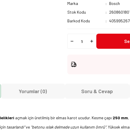
Marka
Bosch
Stok Kodu
260860180
Barkod Kodu
405995267
Se
Yorumlar (0)
Soru & Cevap
elikleri
açmak için üretilmiş bir elmas karot ucudur. Kesme çapı
250 mm
,
için tasarlandı"
ve
"betonu ıslak delmede uzun kullanım ömrü"
. Yüksek elma