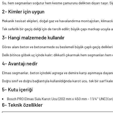
Su, hem segmanları soğutur hem kesme çamurunu delikten dışarı taşır. Sipar
2- Kimler için uygun
Mekanik tesisat ekipleri, doğal gaz ve havalandırma montajcıları, klimacılar
Tek seferlik bir geçiş deliği için de tercih edilir; büyük çapı matkap ucuy
3- Hangi malzemede kullanılır
Görev alanı beton ve betonarmede su beslemeli büyük çaplı geçiş delikle
Delik bitince göbek uç içinde kalır; dikkatli çıkarmak hem segmanları hem el
4- Avantajı nedir
Elmas segmanlar, beton içindeki agrega ve demire karşı aşınmaya dayanıklı
Doğru sınıf ve doğru bağlantıyla kullanıldığında karot ucu, tek bir sarf kal
5- Kutu içeriği
Bosch PRO Elmas Sulu Karot Ucu (202 mm x 450 mm - 1 1/4'' UNC) (orij
6- Teknik özellikler