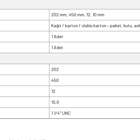
202 mm, 450 mm, 12, 10 mm
Kağıt / karton / oluklu karton – paket, kutu, as
1 Adet
1 Adet
202
450
12
10,0
1 1/4" UNC