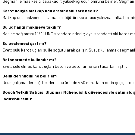
Segman, elmas kesici tabakadır; yüksekliği ucun ömrünü belirler. Segman aş
Karot ucuyla matkap ucu arasındaki fark nedir?
Matkap ucu malzemenin tamamını öğütür; karot ucu yalnızca halka biçimind
Bu uç hangi makineye takılır?
Makine bağlantısı 1 1/4" UNC standardındadır; aynı standarttaki karot maki
Su beslemesi şart mı?
Evet; sulu karot uçları su ile soğutularak çalışır. Susuz kullanmak segmanl
Betonarmede kullanılır mı?
Evet; sulu elmas karot uçları beton ve betonarme için tasarlanmıştır.
Delik derinliğini ne belirler?
Ucun çalışma derinliği belirler — bu üründe 450 mm. Daha derin geçişlerde 
Bosch Yetkili Satıcısı Ulupınar Mühendislik güvencesiyle satın al
indirebilirsiniz.
Hızlı ve sorunsuz bir alışveriş. Teşekkürler.
Bu ürünün fiyat bilgisi, resim, ürün açıklamalarında ve diğer konularda yetersi
Görüş ve önerileriniz için teşekkür ederiz.
Mehmet Kendi | 18/06/2026