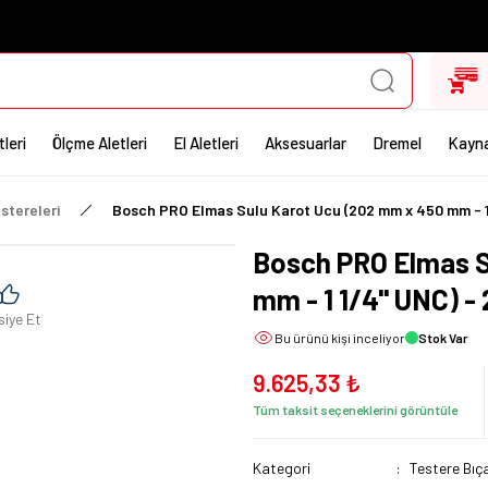
leri
Ölçme Aletleri
El Aletleri
Aksesuarlar
Dremel
Kayna
stereleri
Bosch PRO Elmas Sulu Karot Ucu (202 mm x 450 mm - 1
Bosch PRO Elmas S
mm - 1 1/4'' UNC) 
siye Et
Bu ürünü
kişi inceliyor
Stok Var
9.625,33 ₺
Tüm taksit seçeneklerini görüntüle
Kategori
Testere Bıça