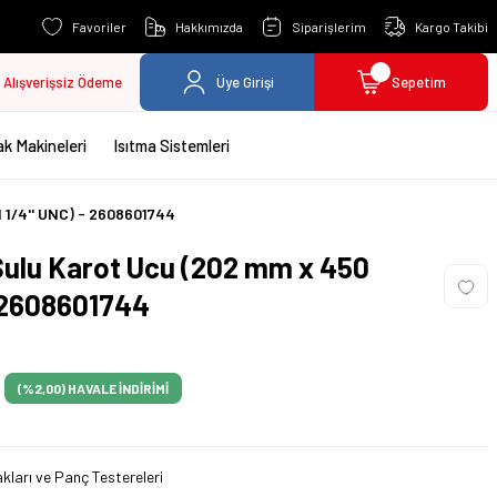
Favoriler
Hakkımızda
Siparişlerim
Kargo Takibi
Alışverişsiz Ödeme
Üye Girişi
Sepetim
k Makineleri
Isıtma Sistemleri
 1/4'' UNC) - 2608601744
ulu Karot Ucu (202 mm x 450
- 2608601744
(%2,00)
HAVALE İNDİRİMİ
kları ve Panç Testereleri