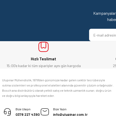
Ürün resmi kalitesiz, bozuk veya görüntülenemiyor.
satışı ve alış veriş deneyimi gayet başarılı. hayırlı işler. teşekkürler.
Ürün açıklamasında eksik bilgiler bulunuyor.
Kampanyaları
yücel çağatay uzun | 12/06/2026
Ürün bilgilerinde hatalar bulunuyor.
habe
Ürün fiyatı diğer sitelerden daha pahalı.
Kesinlikle orjinal ürün, güvenerek alabilirsiniz.
Bu ürüne benzer farklı alternatifler olmalı.
E... Ü... | 10/06/2026
Bosch marka alet alacaksam kesinlikle adresim Ulupınar.com.tr
Hızlı Teslimat
F... C... | 14/05/2026
15:00’e kadar ki tüm siparişler aynı gün kargoda
2
memnun kaldım
Ulupınar Mühendislik, 1978'den günümüze kadar gelen sektör tecrübesiyle
ısıtma sistemleri ve profesyonel el aletleri alanında güvenilir çözüm ortağınızdır.
M... K... | 04/05/2026
Bosch ana distribütörü olarak yetkili satış ve teknik uzmanlık sunar; doğru ürün
ve doğru bilgi anlayışıyla hareket eder.
Deneyimini Paylaş
Bize Ulaşın
Bize Yazın
0378 227 4390
info@ulupinar.com.tr