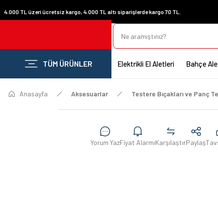
4.000 TL üzeri ücretsiz kargo, 4.000 TL altı siparişlerde kargo 70 TL.
TÜM ÜRÜNLER
Elektrikli El Aletleri
Bahçe Alet
Anasayfa
Aksesuarlar
Testere Bıçakları ve Panç Te
Yorum Yaz
Fiyat Alarmı
Karşılaştır
Paylaş
Tav