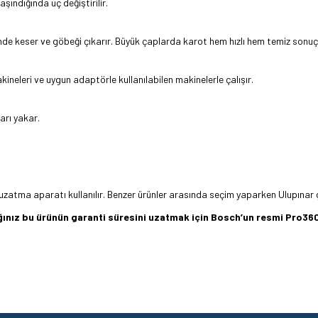
ındığında uç değiştirilir.
e keser ve göbeği çıkarır. Büyük çaplarda karot hem hızlı hem temiz sonuç 
neleri ve uygun adaptörle kullanılabilen makinelerle çalışır.
arı yakar.
uzatma aparatı kullanılır. Benzer ürünler arasında seçim yaparken Ulupınar 
dığınız bu ürünün garanti süresini uzatmak için Bosch’un resmi Pro
z gördüğünüz noktaları öneri formunu kullanarak tarafımıza iletebilirsiniz.
Ürün hakkında henüz soru sorulmamış.
Bu ürüne ilk yorumu siz yapın!