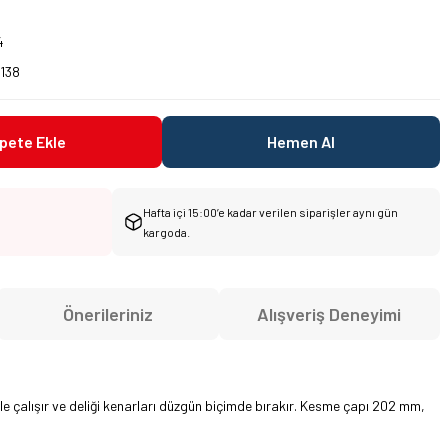
4
138
pete Ekle
Hemen Al
Hafta içi 15:00’e kadar verilen siparişler aynı gün
kargoda.
Önerileriniz
Alışveriş Deneyimi
e çalışır ve deliği kenarları düzgün biçimde bırakır. Kesme çapı 202 mm,