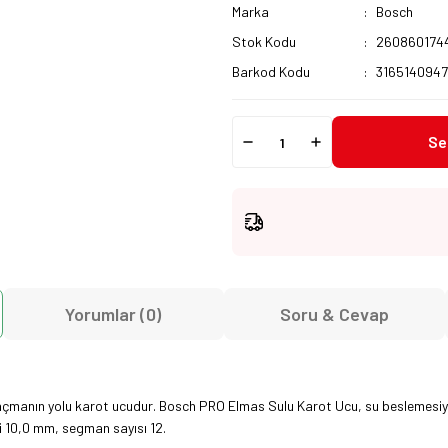
Marka
Bosch
Stok Kodu
260860174
Barkod Kodu
3165140947
Se
Yorumlar (0)
Soru & Cevap
k açmanın yolu karot ucudur. Bosch PRO Elmas Sulu Karot Ucu, su beslemesiyl
i 10,0 mm, segman sayısı 12.