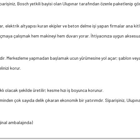
işiniz, Bosch yetkili bayisi olan Ulupınar tarafından özenle paketlenip gönd
, elektrik altyapısı kuran ekipler ve beton delme işi yapan firmalar ana kitl
la açmaya çalışmak hem makineyi hem duvarı yorar. İhtiyacınıza uygun aksesua
ridir. Merkezleme yapmadan başlamak ucun yürümesine yol açar; şablon veya 
inizi korur.
 olacak şekilde üretilir; kesme hızı iş boyunca korunur.
eminden çok sayıda delik çıkaran ekonomik bir yatırımdır. Siparişiniz, Ulupın
inal ambalajında)