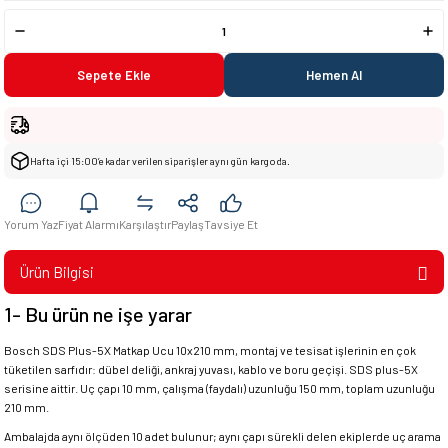
Sepete Ekle
Hemen Al
Hafta içi 15:00’e kadar verilen siparişler aynı gün kargoda.
Yorum Yaz
Fiyat Alarmı
Karşılaştır
Paylaş
Tavsiye Et
Ürün Bilgisi
1- Bu ürün ne işe yarar
Bosch SDS Plus-5X Matkap Ucu 10x210 mm, montaj ve tesisat işlerinin en çok
tüketilen sarfıdır: dübel deliği, ankraj yuvası, kablo ve boru geçişi. SDS plus-5X
serisine aittir. Uç çapı 10 mm, çalışma (faydalı) uzunluğu 150 mm, toplam uzunluğu
210 mm.
Ambalajda aynı ölçüden 10 adet bulunur; aynı çapı sürekli delen ekiplerde uç arama