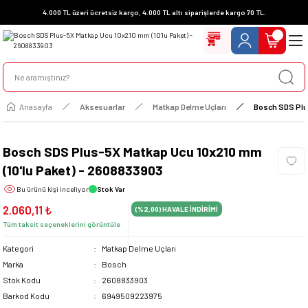
4.000 TL üzeri ücretsiz kargo, 4.000 TL altı siparişlerde kargo 70 TL.
Anasayfa
Aksesuarlar
Matkap Delme Uçları
Bosch SDS Plu
Bosch SDS Plus-5X Matkap Ucu 10x210 mm
(10'lu Paket) - 2608833903
Bu ürünü
kişi inceliyor
Stok Var
2.060,11 ₺
(%2,00)
HAVALE İNDİRİMİ
Tüm taksit seçeneklerini görüntüle
Kategori
Matkap Delme Uçları
Marka
Bosch
Stok Kodu
2608833903
Barkod Kodu
6949509223975