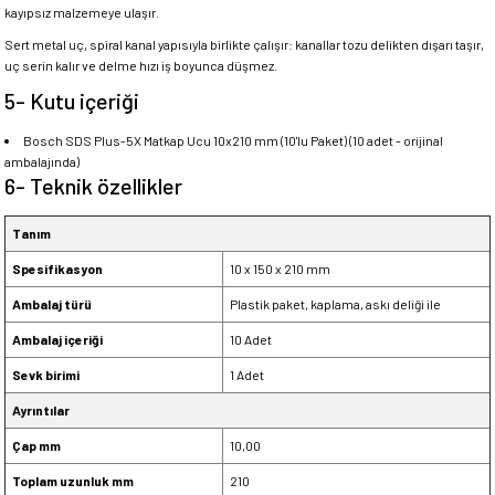
kayıpsız malzemeye ulaşır.
Sert metal uç, spiral kanal yapısıyla birlikte çalışır: kanallar tozu delikten dışarı taşır,
uç serin kalır ve delme hızı iş boyunca düşmez.
5- Kutu içeriği
Bosch SDS Plus-5X Matkap Ucu 10x210 mm (10'lu Paket) (10 adet - orijinal
ambalajında)
6- Teknik özellikler
Tanım
Spesifikasyon
10 x 150 x 210 mm
Ambalaj türü
Plastik paket, kaplama, askı deliği ile
Ambalaj içeriği
10 Adet
Sevk birimi
1 Adet
Ayrıntılar
Çap mm
10,00
Toplam uzunluk mm
210