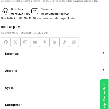
yetkili satış ve teknik uzmanlık sunar; doğru ürün ve doğru bilgi anlayışıyla hareket eder.
M... K... | 04/05/2026
Bize Ulaşın
Bize Yazın
0378 227 4390
info@ulupinar.com.tr
Bize hafta içi : 08:30 - 18:30, saatleri arasında ulaşabilirsiniz.
Deneyimini Paylaş
Bizi Takip Et!
Sosyal Medya hesaplarımızı takip edin!
Kurumsal
Alışveriş
WhatsApp Destek Hattı
Üyelik
Kategoriler