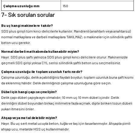
Çalışma uzunluğu mm
150
7- Sık sorulan sorular
Bu uç hangi makinelere takılır?
SDS plus girişli tüm kırıcı delicilerle kullanılır. Mandrenli (anahtarlı veya anahtarsız)
normal matkaplara ve darbeli matkaplara TAKILMAZ; o makineler için silindirik şaftlı
beton ucu gerekir.
Normal darbeli matkabımda kullanabilir miyim?
Hayır. SDS plus şaftı yalnızca SDS plus girişli kırıcı delicilere oturur. Makinenizde
geçmeli SDS girişi yoksa CYL serisi silindirik şaftlı beton ucu seçmelisiniz.
Çalışma uzunluğu ile toplam uzunluk farkı nedir?
Çalışma uzunluğu, delik açabildiğiniz faydalı boydur; toplam uzunluk buna şaft kısmı
da eklenmiş hâlidir. Delik derinliğinizi çalışma uzunluğuna göre seçin.
Dübel için hangi çapı seçmeliyim?
Delik çapı dübel çapıyla aynı olmalıdır; 10 mm uç 10 mm dübel içindir. Delik
derinliğini dübel boyundan birkaç milimetre fazla açmak, dipte biriken tozun dübeli
yukarı itmesini önler.
Ahşap veya metal delebilir miyim?
Hayır. Bu uç sert metal ucuyla beton, tuğla ve taş için tasarlanmıştır. Ahşapta pimli
ahşap ucu, metalde HSS uç kullanılmalıdır.