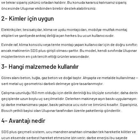
ve tekrar sipariş yükünü ortadan kaldırır. Bu konuda kararsız kalırsanız sipariş
öncesinde Ulupınar ekibinden birebir destek alabilirsiniz.
2- Kimler için uygun
Elektrikçiler, tesisatçılar, klima ve uydu montajcıları, mobilya-mutfak montaj
ekipleri ve şantiyede ankraj deliği açan herkes bu ucun kullanıcısıdır.
Evinde raf, klima konsolu veya tente montajı yapan kullanıcılar için de doğru sınıftır;
ancak makinenin SDS plus girişli olması şarttır. Bu model, kendi sınıfında Ulupınar
müşterilerinin en çok tercih ettiği ürünler arasındadır.
3- Hangi malzemede kullanılır
Görev alanı beton, tuğla, gaz beton ve doğal taştır. Ahşapta ve metalde kullanılmaz —
sert metal uç geometrisi darbeli delmeye göre tasarlanmıştır.
Çalışma uzunluğu 150 mm olduğu için delik derinliği bu ölçüyle sınırlıdır; daha derin
geçişlerde uzun boylu uç seçilmelidir. Delerken makineye aşırı baskı uygulamayın:
işi darbe mekanizması yapar, baskı yalnızca ucu ısıtır ve ömrünü kısaltır. Siparişiniz,
Bosch yetkili bayisi olan Ulupınar tarafından özenle paketlenip gönderilir.
4- Avantajı nedir
SDS plus geçmeli sistem, ucu mandren anahtarı olmadan tek hareketle kilitler ve
ucun eksende serbest hareket etmesine izin verir; darbe enerjisi bu sayede