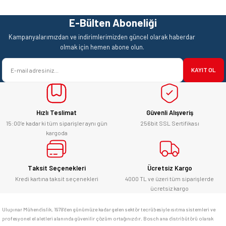
Görüş ve önerileriniz için teşekkür ederiz.
Hızlı ve sorunsuz bir alışveriş.
Teşekkürler.
E-Bülten Aboneliği
Ürün resmi kalitesiz, bozuk veya görüntülenemiyor.
Mehmet Kendi | 18/06/2026
Kampanyalarımızdan ve indirimlerimizden güncel olarak haberdar
Ürün açıklamasında eksik bilgiler bulunuyor.
olmak için hemen abone olun.
satışı ve alış veriş deneyimi gayet
Ürün bilgilerinde hatalar bulunuyor.
başarılı. hayırlı işler. teşekkürler.
KAYIT OL
Ürün fiyatı diğer sitelerden daha pahalı.
yücel çağatay uzun | 12/06/2026
Bu ürüne benzer farklı alternatifler olmalı.
Hızlı Teslimat
Güvenli Alışveriş
Kesinlikle orjinal ürün, güvenerek
alabilirsiniz.
15:00’e kadar ki tüm siparişler aynı gün
256bit SSL Sertifikası
kargoda
E... Ü... | 10/06/2026
Gönder
Bosch marka alet alacaksam kesinlikle
Taksit Seçenekleri
Ücretsiz Kargo
adresim Ulupınar.com.tr
Kredi kartına taksit seçenekleri
4000 TL ve üzeri tüm siparişlerde
ücretsiz kargo
F... C... | 14/05/2026
Ulupınar Mühendislik, 1978'den günümüze kadar gelen sektör tecrübesiyle ısıtma sistemleri ve
profesyonel el aletleri alanında güvenilir çözüm ortağınızdır. Bosch ana distribütörü olarak
memnun kaldım