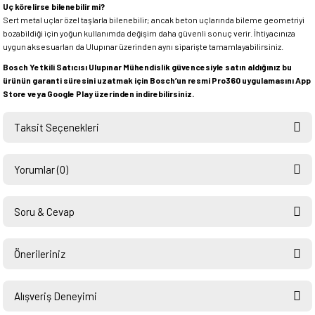
Uç körelirse bilenebilir mi?
Sert metal uçlar özel taşlarla bilenebilir; ancak beton uçlarında bileme geometriyi
bozabildiği için yoğun kullanımda değişim daha güvenli sonuç verir. İhtiyacınıza
uygun aksesuarları da Ulupınar üzerinden aynı siparişte tamamlayabilirsiniz.
Bosch Yetkili Satıcısı Ulupınar Mühendislik güvencesiyle satın aldığınız bu
ürünün garanti süresini uzatmak için Bosch’un resmi Pro360 uygulamasını App
Store veya Google Play üzerinden indirebilirsiniz.
Taksit Seçenekleri
Yorumlar (0)
Soru & Cevap
Bu ürüne ilk yorumu siz yapın!
Önerileriniz
Ürün hakkında henüz soru sorulmamış.
Yorum Yaz
Bu ürünün fiyat bilgisi, resim, ürün açıklamalarında ve diğer konularda
yetersiz gördüğünüz noktaları öneri formunu kullanarak tarafımıza
Alışveriş Deneyimi
Soru Sor
iletebilirsiniz.