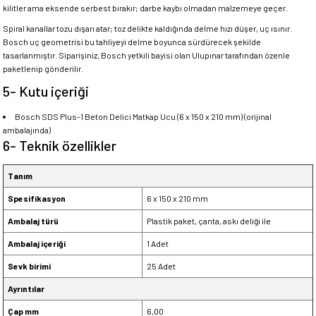
kilitler ama eksende serbest bırakır; darbe kaybı olmadan malzemeye geçer.
Spiral kanallar tozu dışarı atar; toz delikte kaldığında delme hızı düşer, uç ısınır.
Bosch uç geometrisi bu tahliyeyi delme boyunca sürdürecek şekilde
tasarlanmıştır. Siparişiniz, Bosch yetkili bayisi olan Ulupınar tarafından özenle
paketlenip gönderilir.
5- Kutu içeriği
Bosch SDS Plus-1 Beton Delici Matkap Ucu (6 x 150 x 210 mm) (orijinal
ambalajında)
6- Teknik özellikler
Tanım
Spesifikasyon
6 x 150 x 210 mm
Ambalaj türü
Plastik paket, çanta, askı deliği ile
Ambalaj içeriği
1 Adet
Sevk birimi
25 Adet
Ayrıntılar
Çap mm
6,00