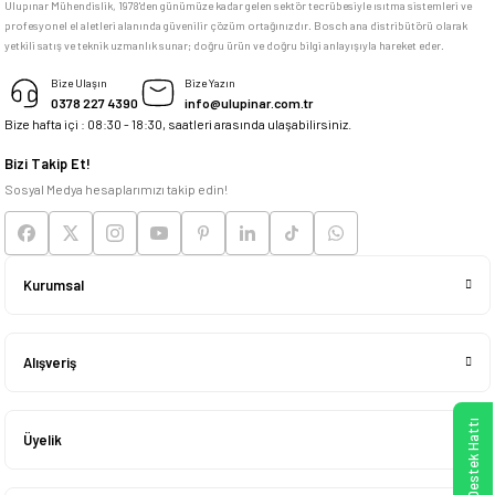
Ulupınar Mühendislik, 1978'den günümüze kadar gelen sektör tecrübesiyle ısıtma sistemleri ve
profesyonel el aletleri alanında güvenilir çözüm ortağınızdır. Bosch ana distribütörü olarak
memnun kaldım
yetkili satış ve teknik uzmanlık sunar; doğru ürün ve doğru bilgi anlayışıyla hareket eder.
M... K... | 04/05/2026
Bize Ulaşın
Bize Yazın
0378 227 4390
info@ulupinar.com.tr
Bize hafta içi : 08:30 - 18:30, saatleri arasında ulaşabilirsiniz.
Deneyimini Paylaş
Bizi Takip Et!
Sosyal Medya hesaplarımızı takip edin!
Kurumsal
Alışveriş
WhatsApp Destek Hattı
Üyelik