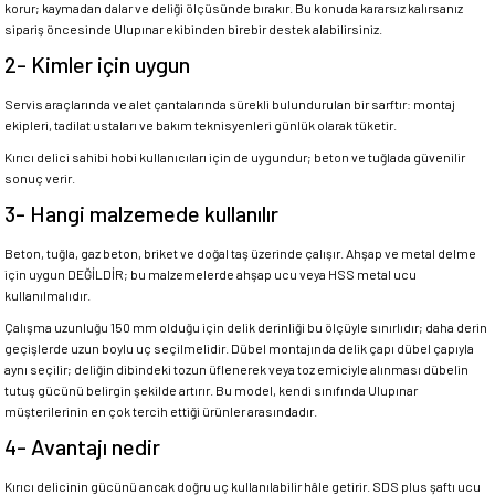
korur; kaymadan dalar ve deliği ölçüsünde bırakır. Bu konuda kararsız kalırsanız
sipariş öncesinde Ulupınar ekibinden birebir destek alabilirsiniz.
2- Kimler için uygun
Servis araçlarında ve alet çantalarında sürekli bulundurulan bir sarftır: montaj
ekipleri, tadilat ustaları ve bakım teknisyenleri günlük olarak tüketir.
Kırıcı delici sahibi hobi kullanıcıları için de uygundur; beton ve tuğlada güvenilir
sonuç verir.
3- Hangi malzemede kullanılır
Beton, tuğla, gaz beton, briket ve doğal taş üzerinde çalışır. Ahşap ve metal delme
için uygun DEĞİLDİR; bu malzemelerde ahşap ucu veya HSS metal ucu
kullanılmalıdır.
Çalışma uzunluğu 150 mm olduğu için delik derinliği bu ölçüyle sınırlıdır; daha derin
geçişlerde uzun boylu uç seçilmelidir. Dübel montajında delik çapı dübel çapıyla
aynı seçilir; deliğin dibindeki tozun üflenerek veya toz emiciyle alınması dübelin
tutuş gücünü belirgin şekilde artırır. Bu model, kendi sınıfında Ulupınar
müşterilerinin en çok tercih ettiği ürünler arasındadır.
4- Avantajı nedir
Kırıcı delicinin gücünü ancak doğru uç kullanılabilir hâle getirir. SDS plus şaftı ucu