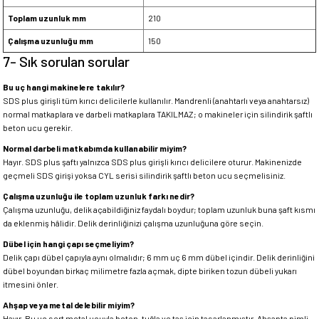
Toplam uzunluk mm
210
Çalışma uzunluğu mm
150
7- Sık sorulan sorular
Bu uç hangi makinelere takılır?
SDS plus girişli tüm kırıcı delicilerle kullanılır. Mandrenli (anahtarlı veya anahtarsız)
normal matkaplara ve darbeli matkaplara TAKILMAZ; o makineler için silindirik şaftlı
beton ucu gerekir.
Normal darbeli matkabımda kullanabilir miyim?
Hayır. SDS plus şaftı yalnızca SDS plus girişli kırıcı delicilere oturur. Makinenizde
geçmeli SDS girişi yoksa CYL serisi silindirik şaftlı beton ucu seçmelisiniz.
Çalışma uzunluğu ile toplam uzunluk farkı nedir?
Çalışma uzunluğu, delik açabildiğiniz faydalı boydur; toplam uzunluk buna şaft kısmı
da eklenmiş hâlidir. Delik derinliğinizi çalışma uzunluğuna göre seçin.
Dübel için hangi çapı seçmeliyim?
Delik çapı dübel çapıyla aynı olmalıdır; 6 mm uç 6 mm dübel içindir. Delik derinliğini
dübel boyundan birkaç milimetre fazla açmak, dipte biriken tozun dübeli yukarı
itmesini önler.
Ahşap veya metal delebilir miyim?
Hayır. Bu uç sert metal ucuyla beton, tuğla ve taş için tasarlanmıştır. Ahşapta pimli