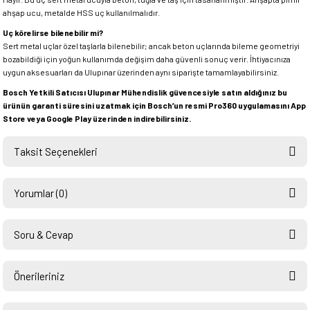
ahşap ucu, metalde HSS uç kullanılmalıdır.
Uç körelirse bilenebilir mi?
Sert metal uçlar özel taşlarla bilenebilir; ancak beton uçlarında bileme geometriyi
bozabildiği için yoğun kullanımda değişim daha güvenli sonuç verir. İhtiyacınıza
uygun aksesuarları da Ulupınar üzerinden aynı siparişte tamamlayabilirsiniz.
Bosch Yetkili Satıcısı Ulupınar Mühendislik güvencesiyle satın aldığınız bu
ürünün garanti süresini uzatmak için Bosch’un resmi Pro360 uygulamasını App
Store veya Google Play üzerinden indirebilirsiniz.
Taksit Seçenekleri
Yorumlar (0)
Soru & Cevap
Bu ürüne ilk yorumu siz yapın!
Önerileriniz
Ürün hakkında henüz soru sorulmamış.
Yorum Yaz
Bu ürünün fiyat bilgisi, resim, ürün açıklamalarında ve diğer konularda