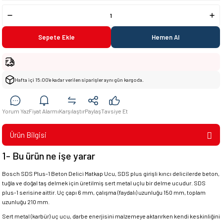
Sepete Ekle
Hemen Al
Hafta içi 15:00’e kadar verilen siparişler aynı gün kargoda.
Yorum Yaz
Fiyat Alarmı
Karşılaştır
Paylaş
Tavsiye Et
Ürün Bilgisi
1- Bu ürün ne işe yarar
Bosch SDS Plus-1 Beton Delici Matkap Ucu, SDS plus girişli kırıcı delicilerde beton,
tuğla ve doğal taş delmek için üretilmiş sert metal uçlu bir delme ucudur. SDS
plus-1 serisine aittir. Uç çapı 6 mm, çalışma (faydalı) uzunluğu 150 mm, toplam
uzunluğu 210 mm.
Sert metal (karbür) uç ucu, darbe enerjisini malzemeye aktarırken kendi keskinliğini