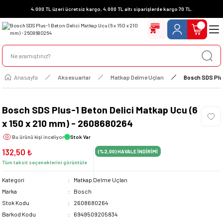
4.000 TL üzeri ücretsiz kargo, 4.000 TL altı siparişlerde kargo 70 TL.
Anasayfa
Aksesuarlar
Matkap Delme Uçları
Bosch SDS Plus
Bosch SDS Plus-1 Beton Delici Matkap Ucu (6
x 150 x 210 mm) - 2608680264
Bu ürünü
kişi inceliyor
Stok Var
132,50 ₺
(%2,00)
HAVALE İNDİRİMİ
Tüm taksit seçeneklerini görüntüle
Kategori
Matkap Delme Uçları
Marka
Bosch
Stok Kodu
2608680264
Barkod Kodu
6949509205834