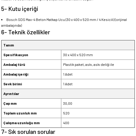
5- Kutu içeriği
Bosch SDS Max-4 Beton Matkap Ucu (30 x 400 x 520 mm / 4 Kesicili) (orijinal
ambalajında)
6- Teknik özellikler
Tanım
Spesifikasyon
30 x 400 x 520 mm
Ambalaj türü
Plastik paket, askı, askı deliği ile
Ambalaj içeriği
1 Adet
Sevk birimi
1 Adet
Ayrıntılar
Çap mm
30,00
Toplam uzunluk mm
520
Çalışma uzunluğu mm
400
7- Sık sorulan sorular