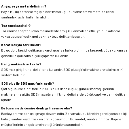
Ahşap veya metal delinir mi?
Hayır. Bu uç beton ve taş için sert metal uçludur; ahşapta ve metalde kendi
sınıfındaki uçlar kullanılmalıdır.
Toz nasıl azaltılır?
Toz emme adaptörü olan makinelerde emiş kullanmak en etkili yoldur; adaptör
yoksa ucu periyodik geri çekmek tozu delikten boşaltır.
Karot ucuyla farkı nedir?
Bu uç dolu kesitli delik açar; karot ucu ise halka biçiminde keserek göbek çıkarır ve
genellikle çok daha büyük çaplarda kullanılır.
Hangi makinelere takılır?
SDS max girişli kırıcı delicilerle kullanılır. SDS plus girişli makinelere takılmaz; iki
sistem farklıdır.
SDS plus ile SDS max farkı nedir?
Şaft ölçüsü ve sınıfı farklıdır. SDS plus daha küçük, günlük montaj işlerinin
makinelerine aittir; SDS max ağır sınıf kırıcı delicilerde büyük çaplı ve derin delikler
içindir.
Betonarmede demire denk gelirsem ne olur?
Baskıyı artırmadan çalışmaya devam edin. Zorlamak ucu köreltir; gerekiyorsa deliği
birkaç santim kaydırmak en pratik çözümdür. Bu model, kendi sınıfında Ulupınar
müşterilerinin en çok tercih ettiği ürünler arasındadır.