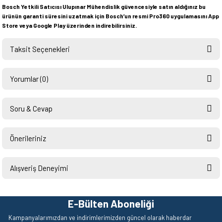
Bosch Yetkili Satıcısı Ulupınar Mühendislik güvencesiyle satın aldığınız bu
ürünün garanti süresini uzatmak için Bosch’un resmi Pro360 uygulamasını App
Store veya Google Play üzerinden indirebilirsiniz.
Taksit Seçenekleri
Yorumlar (0)
Soru & Cevap
Bu ürüne ilk yorumu siz yapın!
Önerileriniz
Ürün hakkında henüz soru sorulmamış.
Yorum Yaz
Bu ürünün fiyat bilgisi, resim, ürün açıklamalarında ve diğer konularda
yetersiz gördüğünüz noktaları öneri formunu kullanarak tarafımıza
Alışveriş Deneyimi
Soru Sor
iletebilirsiniz.
Görüş ve önerileriniz için teşekkür ederiz.
Hızlı ve sorunsuz bir alışveriş.
Teşekkürler.
E-Bülten Aboneliği
Ürün resmi kalitesiz, bozuk veya görüntülenemiyor.
Mehmet Kendi | 18/06/2026
Kampanyalarımızdan ve indirimlerimizden güncel olarak haberdar