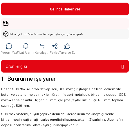
Gelince Haber Ver
Hafta içi 15:00’e kadar verilen siparişler aynı gün kargoda.
Yorum Yaz
Fiyat Alarmı
Karşılaştır
Paylaş
Tavsiye Et
Ürün Bilgisi
1- Bu ürün ne işe yarar
Bosch SDS Max-4 Beton Matkap Ucu, SDS max girişli ağır sınıf kırıcı delicilerde
beton ve betonarme delmek için üretilmiş sert metal uçlu bir delme ucudur. SDS
max-4 serisine aittir. Uç çapı 30 mm, çalışma (faydalı) uzunluğu 400 mm, toplam
uzunluğu 520 mm.
SDS max sistemi, büyük çaplı ve derin deliklerde ucun makineye güvenle
kilitlenmesini sağlar; ağır darbe enerjisini kayıpsız aktarır. Siparişiniz, Ulupınar'ın
deposundan faturalı olarak aynı gün kargoya verilir.