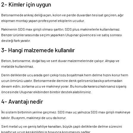
2- Kimler için uygun
Betonarmede ankraj deliği açan, kolon ve perde duvardan tesisat geçiren, ağır
ekipman montajı yapan profesyonel ekiplerin ucudur.
Makinenin SDS max girişli olması şarttır; SDS plus makinelerle kullanılamaz.
Benzer ürünler arasında seçim yaparken Ulupınar güvencesi ve satış sonrası
desteği fark yaratır.
3- Hangi malzemede kullanılır
Beton, betonarme, doğal taş ve sert duvar malzemelerinde çalışır. Ahşap ve
metalde kullanılmaz.
Derin deliklerde ucu arada geri çekip tozu boşaltmak hem delme hızını korur hem
ucun ömrünü uzatır. Betonarmede demire denk gelirseniz baskıyı artırmadan
devam edin; zorlama ucu ve makineyi yorar. Bu konuda kararsız kalırsanız sipariş
öncesinde Ulupınar ekibinden birebir destek alabilirsiniz.
4- Avantajı nedir
İki sistem birbirinin yerine geçmez: SDS max uç yalnızca SDS max girişli makineye
takılır. Bu ayrım, makineyi de ucu da korur.
Sert metal uç ve geniş tahliye kanalları, büyük çaplı deliklerde delme süresini
kısaltır ve ucun keskinliğini iş boyunca korumasını sağlar.