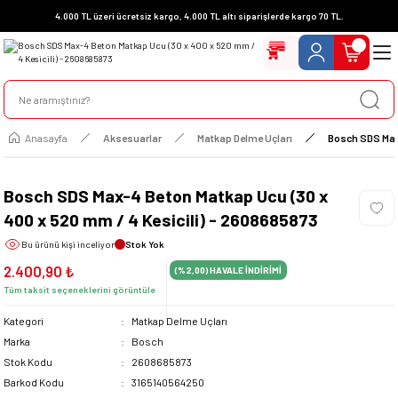
4.000 TL üzeri ücretsiz kargo, 4.000 TL altı siparişlerde kargo 70 TL.
Anasayfa
Aksesuarlar
Matkap Delme Uçları
Bosch SDS Max-
Bosch SDS Max-4 Beton Matkap Ucu (30 x
400 x 520 mm / 4 Kesicili) - 2608685873
Bu ürünü
kişi inceliyor
Stok Yok
2.400,90 ₺
(%2,00)
HAVALE İNDİRİMİ
Tüm taksit seçeneklerini görüntüle
Kategori
Matkap Delme Uçları
Marka
Bosch
Stok Kodu
2608685873
Barkod Kodu
3165140564250