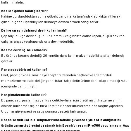
kullanılmalıdır.
Kesilen göbek nasıl çıkarılır?
Makine durdurulduktan sonra göbek, pançın arka tarafındaki açıklıktan itilerek
çıkarılır; göbek içerideyken delmeye devam etmek pançı zorlar.
Delme sırasında hangi devir kullanılmalı?
Çap büyüdükçe devir düşürülür. Seramik ve granitte darbe kapalı, düşük devirde
çalışılır; ahşap ve alçıpanda orta devir yeterlidir.
Kesme derinliği ne kadardır?
Bu üründe kesme derinliği 20 mm'dir; daha kalın malzemede iki taraftan delmek
gerekir.
Panç adaptörle mi kullanılır?
Evet; panç gövdesi makineye adaptör üzerinden bağlanır ve adaptördeki
merkezleme matkabı deliğin yerini tutar. Adaptörün ürüne dahil olup olmadığı kutu
içeriğinde belirtilmiştir.
Hangi malzemede kullanılır?
Bu panç sac, paslanmaz çelik ve çelik levhalar için üretilmiştir. Malzeme sınıfı
dışında kullanmak dişleri hızla köreltir. Benzer ürünler arasında seçim yaparken
Ulupınar güvencesi ve satış sonrası desteği fark yaratır.
Bosch Yetkili Satıcısı Ulupınar Mühendislik güvencesiyle satın aldığınız bu
ürünün garanti süresini uzatmak için Bosch’un resmi Pro360 uygulamasını App
Store veya Google Play üzerinden indirebilirsiniz.