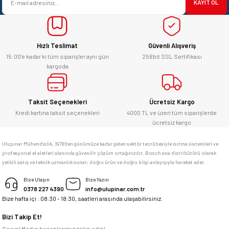
başarılı. hayırlı işler. teşekkürler.
KAYIT OL
Ürün fiyatı diğer sitelerden daha pahalı.
yücel çağatay uzun | 12/06/2026
Bu ürüne benzer farklı alternatifler olmalı.
Hızlı Teslimat
Güvenli Alışveriş
Kesinlikle orjinal ürün, güvenerek
alabilirsiniz.
15:00’e kadar ki tüm siparişler aynı gün
256bit SSL Sertifikası
kargoda
E... Ü... | 10/06/2026
Gönder
Bosch marka alet alacaksam kesinlikle
Taksit Seçenekleri
Ücretsiz Kargo
adresim Ulupınar.com.tr
Kredi kartına taksit seçenekleri
4000 TL ve üzeri tüm siparişlerde
ücretsiz kargo
F... C... | 14/05/2026
Ulupınar Mühendislik, 1978'den günümüze kadar gelen sektör tecrübesiyle ısıtma sistemleri ve
profesyonel el aletleri alanında güvenilir çözüm ortağınızdır. Bosch ana distribütörü olarak
memnun kaldım
yetkili satış ve teknik uzmanlık sunar; doğru ürün ve doğru bilgi anlayışıyla hareket eder.
M... K... | 04/05/2026
Bize Ulaşın
Bize Yazın
0378 227 4390
info@ulupinar.com.tr
Bize hafta içi : 08:30 - 18:30, saatleri arasında ulaşabilirsiniz.
Deneyimini Paylaş
Bizi Takip Et!
Sosyal Medya hesaplarımızı takip edin!