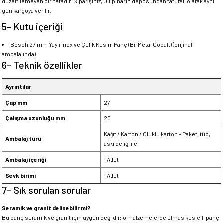
düzeltilemeyen bir hatadır. Siparişiniz, Ulupınar'ın deposundan faturalı olarak aynı
gün kargoya verilir.
5- Kutu içeriği
Bosch 27 mm Yaylı İnox ve Çelik Kesim Panç (Bi-Metal Cobalt) (orijinal
ambalajında)
6- Teknik özellikler
Ayrıntılar
Çap mm
27
Çalışma uzunluğu mm
20
Kağıt / Karton / Oluklu karton – Paket, tüp,
Ambalaj türü
askı deliği ile
Ambalaj içeriği
1 Adet
Sevk birimi
1 Adet
7- Sık sorulan sorular
Seramik ve granit delinebilir mi?
Bu panç seramik ve granit için uygun değildir; o malzemelerde elmas kesicili panç