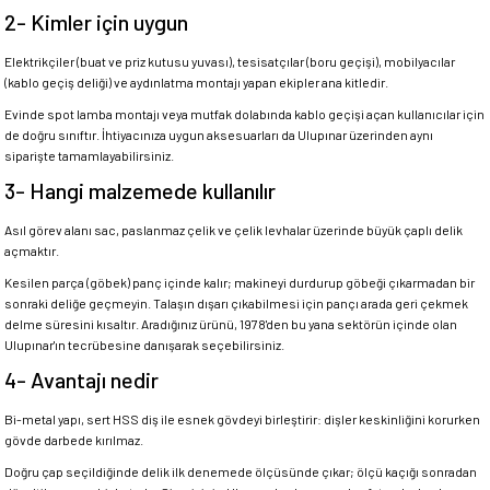
2- Kimler için uygun
Elektrikçiler (buat ve priz kutusu yuvası), tesisatçılar (boru geçişi), mobilyacılar
(kablo geçiş deliği) ve aydınlatma montajı yapan ekipler ana kitledir.
Evinde spot lamba montajı veya mutfak dolabında kablo geçişi açan kullanıcılar için
de doğru sınıftır. İhtiyacınıza uygun aksesuarları da Ulupınar üzerinden aynı
siparişte tamamlayabilirsiniz.
3- Hangi malzemede kullanılır
Asıl görev alanı sac, paslanmaz çelik ve çelik levhalar üzerinde büyük çaplı delik
açmaktır.
Kesilen parça (göbek) panç içinde kalır; makineyi durdurup göbeği çıkarmadan bir
sonraki deliğe geçmeyin. Talaşın dışarı çıkabilmesi için pançı arada geri çekmek
delme süresini kısaltır. Aradığınız ürünü, 1978'den bu yana sektörün içinde olan
Ulupınar'ın tecrübesine danışarak seçebilirsiniz.
4- Avantajı nedir
Bi-metal yapı, sert HSS diş ile esnek gövdeyi birleştirir: dişler keskinliğini korurken
gövde darbede kırılmaz.
Doğru çap seçildiğinde delik ilk denemede ölçüsünde çıkar; ölçü kaçığı sonradan