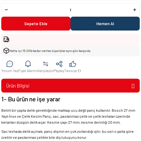
Sepete Ekle
Hemen Al
Hafta içi 15:00’e kadar verilen siparişler aynı gün kargoda.
Yorum Yaz
Fiyat Alarmı
Karşılaştır
Paylaş
Tavsiye Et
Ürün Bilgisi
1- Bu ürün ne işe yarar
Belirli bir çapta delik gerektiğinde matkap ucu değil panç kullanılır. Bosch 27 mm
Yaylı İnox ve Çelik Kesim Panç, sac, paslanmaz çelik ve çelik levhalar üzerinde
kenarları düzgün delik açar. Kesme çapı 27 mm, kesme derinliği 20 mm.
Sac levhada delik açmak, panç dişinin en çok zorlandığı iştir; bu seri o şarta göre
üretilir ve paslanmaz çelikte bile diş tutuşunu korur.