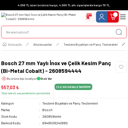
4.000 TL üzeri ücretsiz kargo, 4.000 TL altı siparişlerde kargo 70 TL.
Anasayfa
Aksesuarlar
Testere Bıçakları ve Panç Testereleri
Bosch 27 mm Yaylı İnox ve Çelik Kesim Panç
(Bi-Metal Cobalt) - 2608594444
Bu ürünü
kişi inceliyor
Stok Var
557,03 ₺
(%2,00)
HAVALE İNDİRİMİ
Tüm taksit seçeneklerini görüntüle
Kategori
Testere Bıçakları ve Panç Testereleri
Marka
Bosch
Stok Kodu
2608594444
Barkod Kodu
6949509240880