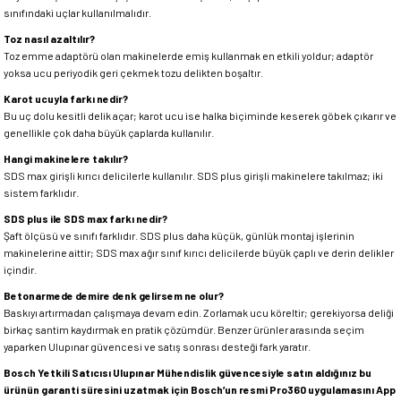
sınıfındaki uçlar kullanılmalıdır.
Toz nasıl azaltılır?
Toz emme adaptörü olan makinelerde emiş kullanmak en etkili yoldur; adaptör
yoksa ucu periyodik geri çekmek tozu delikten boşaltır.
Karot ucuyla farkı nedir?
Bu uç dolu kesitli delik açar; karot ucu ise halka biçiminde keserek göbek çıkarır ve
genellikle çok daha büyük çaplarda kullanılır.
Hangi makinelere takılır?
SDS max girişli kırıcı delicilerle kullanılır. SDS plus girişli makinelere takılmaz; iki
sistem farklıdır.
SDS plus ile SDS max farkı nedir?
Şaft ölçüsü ve sınıfı farklıdır. SDS plus daha küçük, günlük montaj işlerinin
makinelerine aittir; SDS max ağır sınıf kırıcı delicilerde büyük çaplı ve derin delikler
içindir.
Betonarmede demire denk gelirsem ne olur?
Baskıyı artırmadan çalışmaya devam edin. Zorlamak ucu köreltir; gerekiyorsa deliği
birkaç santim kaydırmak en pratik çözümdür. Benzer ürünler arasında seçim
yaparken Ulupınar güvencesi ve satış sonrası desteği fark yaratır.
Bosch Yetkili Satıcısı Ulupınar Mühendislik güvencesiyle satın aldığınız bu
ürünün garanti süresini uzatmak için Bosch’un resmi Pro360 uygulamasını App