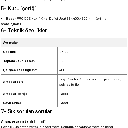
5- Kutu içeriği
Bosch PRO SDS Max-4 Kırıcı Delici Ucu (25 x 400 x 520 mm) (orijinal
ambalajında)
6- Teknik özellikler
Ayrıntılar
Çap mm
25,00
Toplam uzunluk mm
520
Çalışma uzunluğu mm
400
Kağıt / karton / oluklu karton – paket, askı,
Ambalaj türü
askı deliği ile
Ambalaj içeriği
1 Adet
Sevk birimi
1 Adet
7- Sık sorulan sorular
Ahşap veya metal delinir mi?
Hayır. Bu uç beton ve taş için sert metal uçludur; ahşapta ve metalde kendi