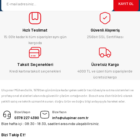
başarılı. hayırlı işler. teşekkürler.
KAYIT OL
Ürün fiyatı diğer sitelerden daha pahalı.
yücel çağatay uzun | 12/06/2026
Bu ürüne benzer farklı alternatifler olmalı.
Hızlı Teslimat
Güvenli Alışveriş
Kesinlikle orjinal ürün, güvenerek
alabilirsiniz.
15:00’e kadar ki tüm siparişler aynı gün
256bit SSL Sertifikası
kargoda
E... Ü... | 10/06/2026
Gönder
Bosch marka alet alacaksam kesinlikle
Taksit Seçenekleri
Ücretsiz Kargo
adresim Ulupınar.com.tr
Kredi kartına taksit seçenekleri
4000 TL ve üzeri tüm siparişlerde
ücretsiz kargo
F... C... | 14/05/2026
Ulupınar Mühendislik, 1978'den günümüze kadar gelen sektör tecrübesiyle ısıtma sistemleri ve
profesyonel el aletleri alanında güvenilir çözüm ortağınızdır. Bosch ana distribütörü olarak
memnun kaldım
yetkili satış ve teknik uzmanlık sunar; doğru ürün ve doğru bilgi anlayışıyla hareket eder.
M... K... | 04/05/2026
Bize Ulaşın
Bize Yazın
0378 227 4390
info@ulupinar.com.tr
Bize hafta içi : 08:30 - 18:30, saatleri arasında ulaşabilirsiniz.
Deneyimini Paylaş
Bizi Takip Et!