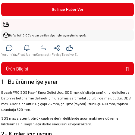
Gelince Haber Ver
Hafta içi 15:00’e kadar verilen siparişler aynı gün kargoda.
Yorum Yaz
Fiyat Alarmı
Karşılaştır
Paylaş
Tavsiye Et
Ürün Bilgisi
1- Bu ürün ne işe yarar
Bosch PRO SDS Max-4 Kırıcı Delici Ucu, SDS max girişli ağır sınıf kırıcı delicilerde
beton ve betonarme delmek için üretilmiş sert metal uçlu bir delme ucudur. SDS
max-4 serisine aittir. Uç çapı 25 mm, çalışma (faydalı) uzunluğu 400 mm, toplam
uzunluğu 520 mm.
SDS max sistemi, büyük çaplı ve derin deliklerde ucun makineye güvenle
kilitlenmesini sağlar; ağır darbe enerjisini kayıpsız aktarır.
2- Kimler için uygun