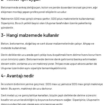
Betonarmede ankraj deliği açan, kolon ve perde duvardan tesisat geçiren, ağır
ekipman montajı yapan profesyonel ekiplerin ucudur.
Makinenin SDS max girişli olması şarttır; SDS plus makinelerle kullanılamaz.
Siparişiniz, Bosch yetkili bayisi olan Ulupınar tarafından özenle paketlenip
gönderilir.
3- Hangi malzemede kullanılır
Beton, betonarme, doğal taş ve sert duvar malzemelerinde çalışır. Ahşap ve
metalde kullanılmaz.
Derin deliklerde ucu arada geri çekip tozu boşaltmak hem delme hızını korur hem
ucun ömrünü uzatır. Betonarmede demire denk gelirseniz baskıyı artırmadan
devam edin; zorlama ucu ve makineyi yorar. İhtiyacınıza uygun aksesuarları da
Ulupınar üzerinden aynı siparişte tamamlayabilirsiniz.
4- Avantajı nedir
İki sistem birbirinin yerine geçmez: SDS max uç yalnızca SDS max girişli makineye
takılır. Bu ayrım, makineyi de ucu da korur.
Sert metal uç ve geniş tahliye kanalları, büyük çaplı deliklerde delme süresini
kısaltır ve ucun keskinliğini iş boyunca korumasını sağlar. Siparişiniz, Ulupınar'ın
deposundan faturalı olarak aynı gün kargoya verilir.