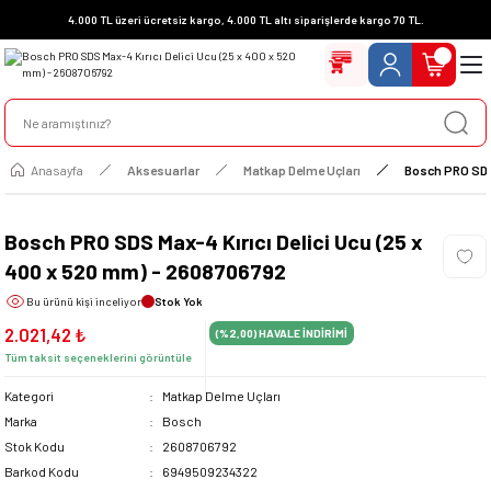
4.000 TL üzeri ücretsiz kargo, 4.000 TL altı siparişlerde kargo 70 TL.
Anasayfa
Aksesuarlar
Matkap Delme Uçları
Bosch PRO SDS 
Bosch PRO SDS Max-4 Kırıcı Delici Ucu (25 x
400 x 520 mm) - 2608706792
Bu ürünü
kişi inceliyor
Stok Yok
2.021,42 ₺
(%2,00)
HAVALE İNDİRİMİ
Tüm taksit seçeneklerini görüntüle
Kategori
Matkap Delme Uçları
Marka
Bosch
Stok Kodu
2608706792
Barkod Kodu
6949509234322