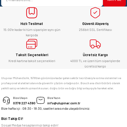
Ürün fiyatı diğer sitelerden daha pahalı.
yücel çağatay uzun | 12/06/2026
Bu ürüne benzer farklı alternatifler olmalı.
Hızlı Teslimat
Güvenli Alışveriş
Kesinlikle orjinal ürün, güvenerek
alabilirsiniz.
15:00’e kadar ki tüm siparişler aynı gün
256bit SSL Sertifikası
kargoda
E... Ü... | 10/06/2026
Gönder
Bosch marka alet alacaksam kesinlikle
Taksit Seçenekleri
Ücretsiz Kargo
adresim Ulupınar.com.tr
Kredi kartına taksit seçenekleri
4000 TL ve üzeri tüm siparişlerde
ücretsiz kargo
F... C... | 14/05/2026
Ulupınar Mühendislik, 1978'den günümüze kadar gelen sektör tecrübesiyle ısıtma sistemleri ve
profesyonel el aletleri alanında güvenilir çözüm ortağınızdır. Bosch ana distribütörü olarak
memnun kaldım
yetkili satış ve teknik uzmanlık sunar; doğru ürün ve doğru bilgi anlayışıyla hareket eder.
M... K... | 04/05/2026
Bize Ulaşın
Bize Yazın
0378 227 4390
info@ulupinar.com.tr
Bize hafta içi : 08:30 - 18:30, saatleri arasında ulaşabilirsiniz.
Deneyimini Paylaş
Bizi Takip Et!
Sosyal Medya hesaplarımızı takip edin!