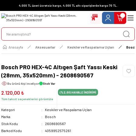
4.000 TL üzeri ücretsiz kargo, 4.000 TL altı siparişlerde kargo 70 TL.
Anasayfa
Aksesuarlar
Keskiler ve Raspalama Uçları
Bosch
Bosch PRO HEX-4C Altıgen Şaft Yassı Keski
(28mm, 35x520mm) - 2608690567
Bu ürünü
kişi inceliyor
Stok Var
2.120,00 ₺
(%2,00)
HAVALE İNDİRİMİ
Tüm taksit seçeneklerini görüntüle
Kategori
Keskiler ve Raspalama Uçları
Marka
Bosch
Stok Kodu
2608690567
Barkod Kodu
4059952575261