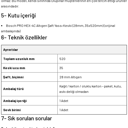
olmaz. Bu model, kendi sınıfında Ulupınar müşterilerinin en çok tercih ettiği ürünler
arasındadır.
5- Kutu içeriği
Bosch PRO HEX-4C Altıgen Şaft Yassı Keski (28mm, 35x520mm) (orijinal
ambalajında)
6- Teknik özellikler
Ayrıntılar
Toplam uzunluk mm
520
Keski ucu mm
35
Şaft, biçimni
28 mm Altıgen
Kağıt / karton / oluklu karton – paket, kutu,
Ambalaj türü
askı deliği olmadan
Ambalaj içeriği
1 Adet
Sevk birimi
1 Adet
7- Sık sorulan sorular