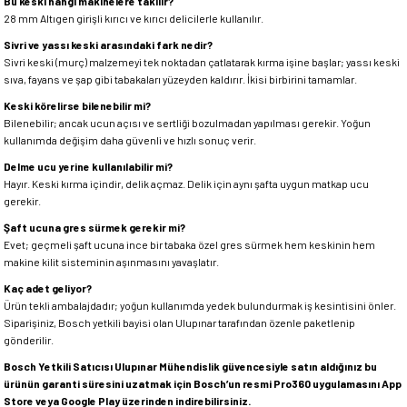
Bu keski hangi makinelere takılır?
28 mm Altıgen girişli kırıcı ve kırıcı delicilerle kullanılır.
Sivri ve yassı keski arasındaki fark nedir?
Sivri keski (murç) malzemeyi tek noktadan çatlatarak kırma işine başlar; yassı keski
sıva, fayans ve şap gibi tabakaları yüzeyden kaldırır. İkisi birbirini tamamlar.
Keski körelirse bilenebilir mi?
Bilenebilir; ancak ucun açısı ve sertliği bozulmadan yapılması gerekir. Yoğun
kullanımda değişim daha güvenli ve hızlı sonuç verir.
Delme ucu yerine kullanılabilir mi?
Hayır. Keski kırma içindir, delik açmaz. Delik için aynı şafta uygun matkap ucu
gerekir.
Şaft ucuna gres sürmek gerekir mi?
Evet; geçmeli şaft ucuna ince bir tabaka özel gres sürmek hem keskinin hem
makine kilit sisteminin aşınmasını yavaşlatır.
Kaç adet geliyor?
Ürün tekli ambalajdadır; yoğun kullanımda yedek bulundurmak iş kesintisini önler.
Siparişiniz, Bosch yetkili bayisi olan Ulupınar tarafından özenle paketlenip
gönderilir.
Bosch Yetkili Satıcısı Ulupınar Mühendislik güvencesiyle satın aldığınız bu
ürünün garanti süresini uzatmak için Bosch’un resmi Pro360 uygulamasını App
Store veya Google Play üzerinden indirebilirsiniz.