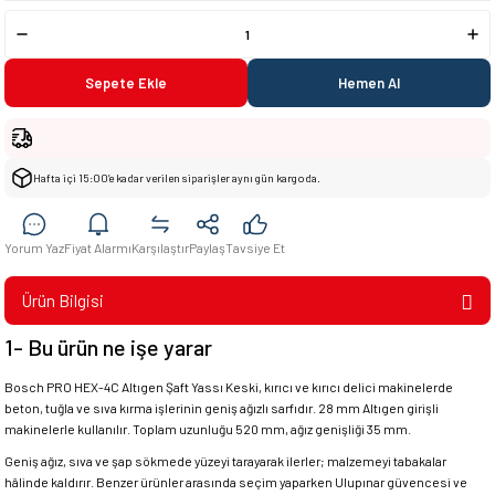
Sepete Ekle
Hemen Al
Hafta içi 15:00’e kadar verilen siparişler aynı gün kargoda.
Yorum Yaz
Fiyat Alarmı
Karşılaştır
Paylaş
Tavsiye Et
Ürün Bilgisi
1- Bu ürün ne işe yarar
Bosch PRO HEX-4C Altıgen Şaft Yassı Keski, kırıcı ve kırıcı delici makinelerde
beton, tuğla ve sıva kırma işlerinin geniş ağızlı sarfıdır. 28 mm Altıgen girişli
makinelerle kullanılır. Toplam uzunluğu 520 mm, ağız genişliği 35 mm.
Geniş ağız, sıva ve şap sökmede yüzeyi tarayarak ilerler; malzemeyi tabakalar
hâlinde kaldırır. Benzer ürünler arasında seçim yaparken Ulupınar güvencesi ve