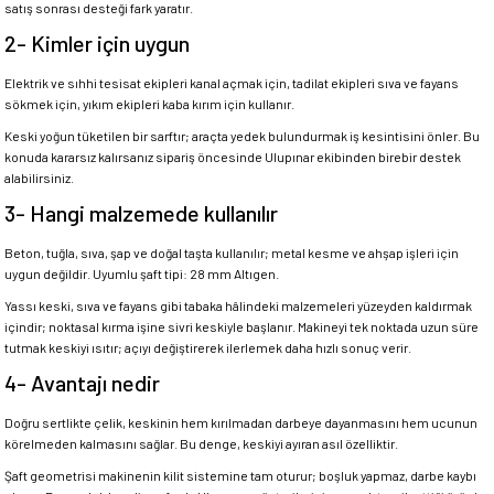
satış sonrası desteği fark yaratır.
2- Kimler için uygun
Elektrik ve sıhhi tesisat ekipleri kanal açmak için, tadilat ekipleri sıva ve fayans
sökmek için, yıkım ekipleri kaba kırım için kullanır.
Keski yoğun tüketilen bir sarftır; araçta yedek bulundurmak iş kesintisini önler. Bu
konuda kararsız kalırsanız sipariş öncesinde Ulupınar ekibinden birebir destek
alabilirsiniz.
3- Hangi malzemede kullanılır
Beton, tuğla, sıva, şap ve doğal taşta kullanılır; metal kesme ve ahşap işleri için
uygun değildir. Uyumlu şaft tipi: 28 mm Altıgen.
Yassı keski, sıva ve fayans gibi tabaka hâlindeki malzemeleri yüzeyden kaldırmak
içindir; noktasal kırma işine sivri keskiyle başlanır. Makineyi tek noktada uzun süre
tutmak keskiyi ısıtır; açıyı değiştirerek ilerlemek daha hızlı sonuç verir.
4- Avantajı nedir
Doğru sertlikte çelik, keskinin hem kırılmadan darbeye dayanmasını hem ucunun
körelmeden kalmasını sağlar. Bu denge, keskiyi ayıran asıl özelliktir.
Şaft geometrisi makinenin kilit sistemine tam oturur; boşluk yapmaz, darbe kaybı