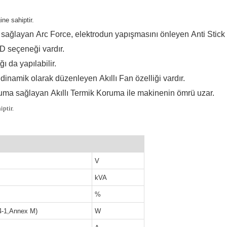
ne sahiptir.
ı sağlayan
Arc Force
, elektrodun yapışmasını önleyen
Anti Stick
D
seçeneği vardır.
ı da yapılabilir.
 dinamik olarak düzenleyen
Akıllı Fan
özelliği vardır.
oruma sağlayan
Akıllı Termik Koruma
ile makinenin ömrü uzar.
ptir.
V
kVA
%
4-1,Annex M)
W