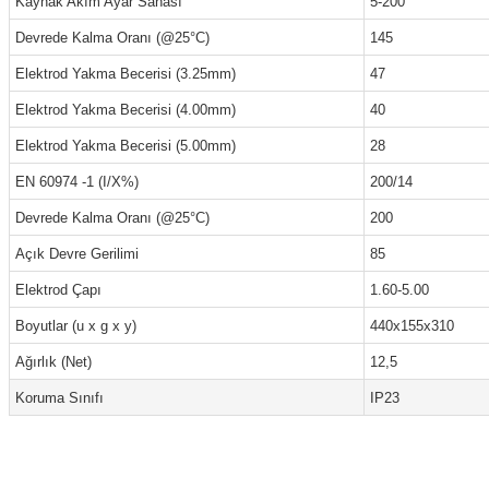
Kaynak Akım Ayar Sahası
5-200
Devrede Kalma Oranı (@25°C)
145
Elektrod Yakma Becerisi (3.25mm)
47
Elektrod Yakma Becerisi (4.00mm)
40
Elektrod Yakma Becerisi (5.00mm)
28
EN 60974 -1 (I/X%)
200/14
Devrede Kalma Oranı (@25°C)
200
Açık Devre Gerilimi
85
Elektrod Çapı
1.60-5.00
Boyutlar (u x g x y)
440x155x310
Ağırlık (Net)
12,5
Koruma Sınıfı
IP23
Hızlı ve sorunsuz bir alışveriş. Teşekkürler.
Bu ürünün fiyat bilgisi, resim, ürün açıklamalarında ve diğer konularda yetersi