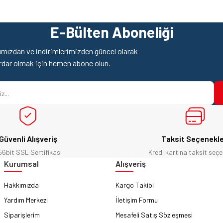
Ürün hakkında henüz soru sorulmamış.
Bu ürüne ilk yorumu siz yapın!
E-Bülten Aboneliği
Yorum Yaz
Soru Sor
mızdan ve indirimlerimizden güncel olarak
rdar olmak için hemen abone olun.
Güvenli Alışveriş
Taksit Seçenekle
56bit SSL Sertifikası
Kredi kartına taksit seçe
Gönder
Kurumsal
Alışveriş
Hakkımızda
Kargo Takibi
Yardım Merkezi
İletişim Formu
Siparişlerim
Mesafeli Satış Sözleşmesi