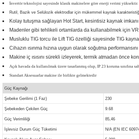
İnvertör teknolojisi sayesinde klasik makinelere göre enerji verimi yüksektir.
Rutil, Bazik ve Selülozik elektrodlar için mükemmel kaynak karakteristiği
Kolay tutuşma sağlayan
Hot Start
, kesintisiz kaynak imkan
Madenler gibi tehlikeli ortamlarda da kullanabilmek için
VR
Musluklu TIG torcu ile
Lift TIG
özelliği sayesinde TIG kaynağ
Cihazın ısınma hızına uygun olarak soğutma performansını
Makine iç ısısını sürekli izleyerek, termik atmadan önce k
Açık havada da kullanılmak üzere tasarlanmış olup, IP 23 koruma sınıfına sahi
Standart Aksesuarlar makine ile birlikte gelmektedir
Güç Kaynağı
Şebeke Gerilimi (1 Faz)
230
Şebekeden Çekilen Güç
9.68
Güç Verimliliği
85,46
İşlevsiz Durum Güç Tüketimi
N/A (EN IEC 6097