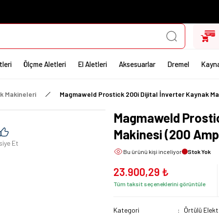
leri
Ölçme Aletleri
El Aletleri
Aksesuarlar
Dremel
Kayna
k Makineleri
Magmaweld Prostick 200i Dijital İnverter Kaynak Ma
Magmaweld Prostick
Makinesi (200 Ampe
siye Et
Bu ürünü
kişi inceliyor
Stok Yok
23.900,29 ₺
Tüm taksit seçeneklerini görüntüle
Kategori
Örtülü Elek