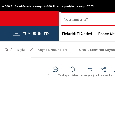
4.000 TL üzeri ücretsiz kargo, 4.000 TL altı siparişlerde kargo 70 TL.
TÜM ÜRÜNLER
Elektrikli El Aletleri
Bahçe Alet
Anasayfa
Kaynak Makineleri
Örtülü Elektrod Kayna
Yorum Yaz
Fiyat Alarmı
Karşılaştır
Paylaş
Tav