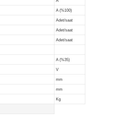
A
A (%100)
Adet/saat
Adet/saat
Adet/saat
A (%35)
V
mm
mm
Kg
z gördüğünüz noktaları öneri formunu kullanarak tarafımıza iletebilirsiniz.