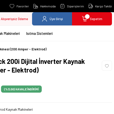
Favoriler
Hakkımızda
Siparişlerim
Kargo Takibi
Alışverişsiz Ödeme
Üye Girişi
Sepetim
k Makineleri
Isıtma Sistemleri
kinesi (200 Amper - Elektrod)
 200i Dijital İnverter Kaynak
r - Elektrod)
(%3,00)
HAVALE İNDİRİMİ
trod Kaynak Makineleri