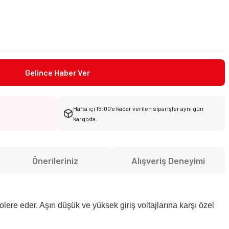
d
Gelince Haber Ver
Hafta içi 15:00’e kadar verilen siparişler aynı gün
kargoda.
Önerileriniz
Alışveriş Deneyimi
tolere eder. Aşırı düşük
ve yüksek giriş voltajlarına karşı özel