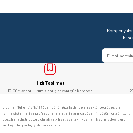
Görüş ve önerileriniz için teşekkür ederiz.
Mehmet Kendi | 18/06/2026
Ürün resmi kalitesiz, bozuk veya görüntülenemiyor.
satışı ve alış veriş deneyimi gayet başarılı. hayırlı işler. teşekkürler.
Ürün açıklamasında eksik bilgiler bulunuyor.
Kampanyaları
yücel çağatay uzun | 12/06/2026
Ürün bilgilerinde hatalar bulunuyor.
habe
Ürün fiyatı diğer sitelerden daha pahalı.
Kesinlikle orjinal ürün, güvenerek alabilirsiniz.
Bu ürüne benzer farklı alternatifler olmalı.
E... Ü... | 10/06/2026
Bosch marka alet alacaksam kesinlikle adresim Ulupınar.com.tr
Hızlı Teslimat
F... C... | 14/05/2026
15:00’e kadar ki tüm siparişler aynı gün kargoda
2
memnun kaldım
Ulupınar Mühendislik, 1978'den günümüze kadar gelen sektör tecrübesiyle
ısıtma sistemleri ve profesyonel el aletleri alanında güvenilir çözüm ortağınızdır.
M... K... | 04/05/2026
Bosch ana distribütörü olarak yetkili satış ve teknik uzmanlık sunar; doğru ürün
ve doğru bilgi anlayışıyla hareket eder.