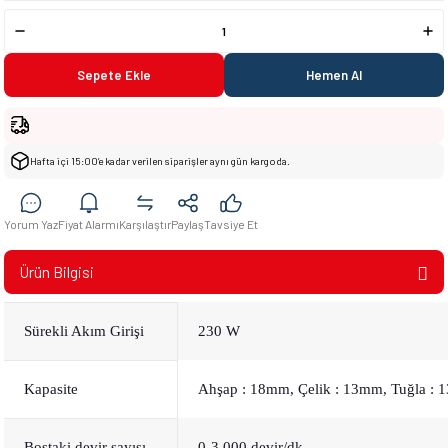
Sepete Ekle
Hemen Al
Hafta içi 15:00’e kadar verilen siparişler aynı gün kargoda.
Yorum Yaz
Fiyat Alarmı
Karşılaştır
Paylaş
Tavsiye Et
Ürün Bilgisi
Sürekli Akım Girişi
230 W
Kapasite
Ahşap : 18mm, Çelik : 13mm, Tuğla :
Boştaki devir sayısı
0-3,000 devir/dk