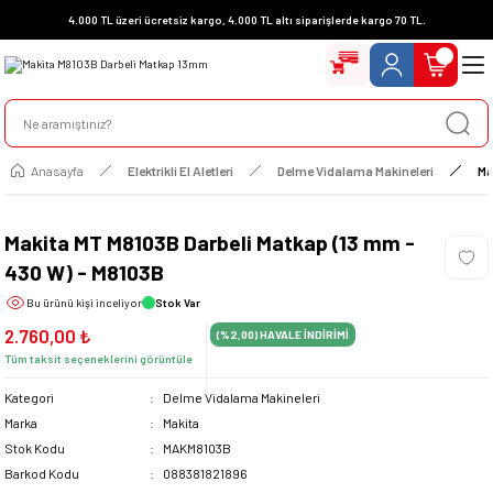
4.000 TL üzeri ücretsiz kargo, 4.000 TL altı siparişlerde kargo 70 TL.
Anasayfa
Elektrikli El Aletleri
Delme Vidalama Makineleri
Ma
Makita MT M8103B Darbeli Matkap (13 mm -
430 W) - M8103B
Bu ürünü
kişi inceliyor
Stok Var
2.760,00 ₺
(%2,00)
HAVALE İNDİRİMİ
Tüm taksit seçeneklerini görüntüle
Kategori
Delme Vidalama Makineleri
Marka
Makita
Stok Kodu
MAKM8103B
Barkod Kodu
088381821896