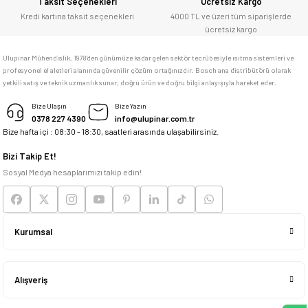
Taksit Seçenekleri
Ücretsiz Kargo
adresim Ulupınar.com.tr
Kredi kartına taksit seçenekleri
4000 TL ve üzeri tüm siparişlerde
ücretsiz kargo
F... C... | 14/05/2026
Ulupınar Mühendislik, 1978'den günümüze kadar gelen sektör tecrübesiyle ısıtma sistemleri ve
profesyonel el aletleri alanında güvenilir çözüm ortağınızdır. Bosch ana distribütörü olarak
memnun kaldım
yetkili satış ve teknik uzmanlık sunar; doğru ürün ve doğru bilgi anlayışıyla hareket eder.
M... K... | 04/05/2026
Bize Ulaşın
Bize Yazın
0378 227 4390
info@ulupinar.com.tr
Bize hafta içi : 08:30 - 18:30, saatleri arasında ulaşabilirsiniz.
Deneyimini Paylaş
Bizi Takip Et!
Sosyal Medya hesaplarımızı takip edin!
Kurumsal
Alışveriş