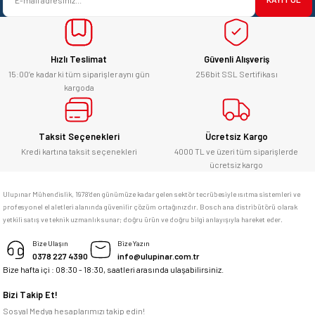
Ürün fiyatı diğer sitelerden daha pahalı.
yücel çağatay uzun | 12/06/2026
Bu ürüne benzer farklı alternatifler olmalı.
Hızlı Teslimat
Güvenli Alışveriş
Kesinlikle orjinal ürün, güvenerek
alabilirsiniz.
15:00’e kadar ki tüm siparişler aynı gün
256bit SSL Sertifikası
kargoda
E... Ü... | 10/06/2026
Gönder
Bosch marka alet alacaksam kesinlikle
Taksit Seçenekleri
Ücretsiz Kargo
adresim Ulupınar.com.tr
Kredi kartına taksit seçenekleri
4000 TL ve üzeri tüm siparişlerde
ücretsiz kargo
F... C... | 14/05/2026
Ulupınar Mühendislik, 1978'den günümüze kadar gelen sektör tecrübesiyle ısıtma sistemleri ve
profesyonel el aletleri alanında güvenilir çözüm ortağınızdır. Bosch ana distribütörü olarak
memnun kaldım
yetkili satış ve teknik uzmanlık sunar; doğru ürün ve doğru bilgi anlayışıyla hareket eder.
M... K... | 04/05/2026
Bize Ulaşın
Bize Yazın
0378 227 4390
info@ulupinar.com.tr
Bize hafta içi : 08:30 - 18:30, saatleri arasında ulaşabilirsiniz.
Deneyimini Paylaş
Bizi Takip Et!
Sosyal Medya hesaplarımızı takip edin!