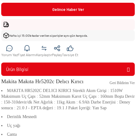
Gelince Haber Ver
Hafta içi 15:00’e kadar verilen siparişler aynı gün kargoda.
Yorum Yaz
Fiyat Alarmı
Karşılaştır
Paylaş
Tavsiye Et
Ürün Bilgisi
Makita
Makıta Hr5202c Delıcı Kırıcı
Geri Bildirim Ver
MAKITA HR5202C DELICI KIRICI Sürekli Akım Girişi : 1510W
Maksimum Uç Çapı : 52mm Maksimum Karot Uç Çapı : 160mm Boşta Devir
: 150-310devir/dk Net Ağırlık : 11kg Akım : 6.9Ah Darbe Enerjisi : Deney
sonucu : 21.0 J - EPTA değeri : 19.1 J Paket İçeriği: Yan Sap
Derinlik Mesnedi
Uç yağı
Çanta