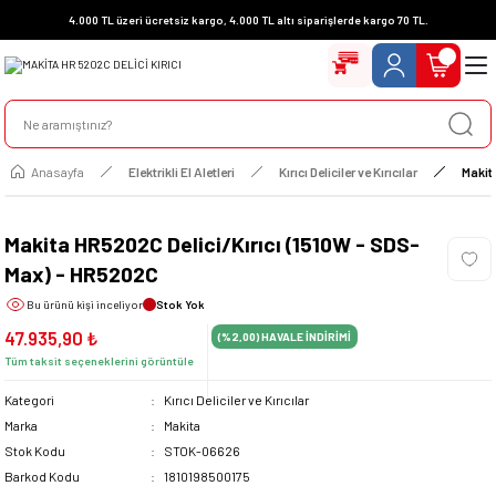
4.000 TL üzeri ücretsiz kargo, 4.000 TL altı siparişlerde kargo 70 TL.
Anasayfa
Elektrikli El Aletleri
Kırıcı Deliciler ve Kırıcılar
Makit
Makita HR5202C Delici/Kırıcı (1510W - SDS-
Max) - HR5202C
Bu ürünü
kişi inceliyor
Stok Yok
47.935,90 ₺
(%2,00)
HAVALE İNDİRİMİ
Tüm taksit seçeneklerini görüntüle
Kategori
Kırıcı Deliciler ve Kırıcılar
Marka
Makita
Stok Kodu
STOK-06626
Barkod Kodu
1810198500175