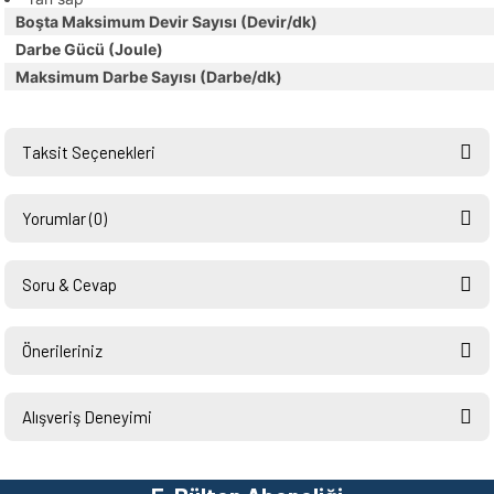
Boşta Maksimum Devir Sayısı (Devir/dk)
Darbe Gücü (Joule)
Maksimum Darbe Sayısı (Darbe/dk)
Taksit Seçenekleri
Yorumlar (0)
Soru & Cevap
Bu ürüne ilk yorumu siz yapın!
Önerileriniz
Ürün hakkında henüz soru sorulmamış.
Yorum Yaz
Bu ürünün fiyat bilgisi, resim, ürün açıklamalarında ve diğer konularda
yetersiz gördüğünüz noktaları öneri formunu kullanarak tarafımıza
Alışveriş Deneyimi
Soru Sor
iletebilirsiniz.
Görüş ve önerileriniz için teşekkür ederiz.
Hızlı ve sorunsuz bir alışveriş.
Teşekkürler.