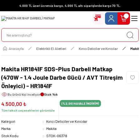
4.000 TL üzeri ücretsiz kargo, 4.000 TL altı siparişlerde kargo 70 TL.
Anasayfa
Elektrikli El Aletleri
Kırıcı Deliciler ve Kırıcılar
Makit
Makita HR1841F SDS-Plus Darbeli Matkap
(470W - 1.4 Joule Darbe Gücü / AVT Titreşim
Önleyici) - HR1841F
Bu ürünü
kişi inceliyor
Stok Yok
4.500,00 ₺
(%2,00)
HAVALE İNDİRİMİ
Tüm taksit seçeneklerini görüntüle
Kategori
Kırıcı Deliciler ve Kırıcılar
Marka
Makita
Stok Kodu
STOK-06378