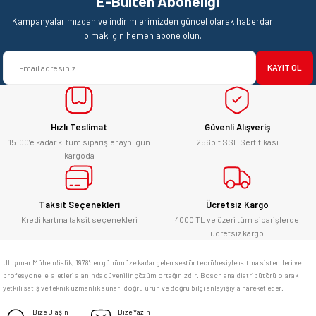
E-Bülten Aboneliği
Ürün resmi kalitesiz, bozuk veya görüntülenemiyor.
Mehmet Kendi | 18/06/2026
Kampanyalarımızdan ve indirimlerimizden güncel olarak haberdar
Ürün açıklamasında eksik bilgiler bulunuyor.
olmak için hemen abone olun.
satışı ve alış veriş deneyimi gayet
Ürün bilgilerinde hatalar bulunuyor.
başarılı. hayırlı işler. teşekkürler.
KAYIT OL
Ürün fiyatı diğer sitelerden daha pahalı.
yücel çağatay uzun | 12/06/2026
Bu ürüne benzer farklı alternatifler olmalı.
Hızlı Teslimat
Güvenli Alışveriş
Kesinlikle orjinal ürün, güvenerek
alabilirsiniz.
15:00’e kadar ki tüm siparişler aynı gün
256bit SSL Sertifikası
kargoda
E... Ü... | 10/06/2026
Gönder
Bosch marka alet alacaksam kesinlikle
Taksit Seçenekleri
Ücretsiz Kargo
adresim Ulupınar.com.tr
Kredi kartına taksit seçenekleri
4000 TL ve üzeri tüm siparişlerde
ücretsiz kargo
F... C... | 14/05/2026
Ulupınar Mühendislik, 1978'den günümüze kadar gelen sektör tecrübesiyle ısıtma sistemleri ve
profesyonel el aletleri alanında güvenilir çözüm ortağınızdır. Bosch ana distribütörü olarak
memnun kaldım
yetkili satış ve teknik uzmanlık sunar; doğru ürün ve doğru bilgi anlayışıyla hareket eder.
M... K... | 04/05/2026
Bize Ulaşın
Bize Yazın