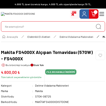
4.000 TL üzeri ücretsiz kargo, 4.000 TL altı siparişlerde kargo 70 TL.
Anasayfa
Elektrikli El Aletleri
Delme Vidalama Makineleri
Ma
Makita FS4000X Alçıpan Tornavidası (570W)
- FS4000X
Bu ürünü
kişi inceliyor
Stok Yok
4.600,00 ₺
(%2,00)
HAVALE İNDİRİMİ
Tüm taksit seçeneklerini görüntüle
Kategori
Delme Vidalama Makineleri
Marka
Makita
Stok Kodu
STOK-06725
Barkod Kodu
MAKİTAFS4000XDISTOONE