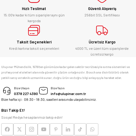
Hızlı Teslimat
Güvenli Alışveriş
Kesinlikle orjinal ürün, güvenerek
alabilirsiniz.
15:00’e kadar ki tüm siparişler aynı gün
256bit SSL Sertifikası
kargoda
E... Ü... | 10/06/2026
Gönder
Bosch marka alet alacaksam kesinlikle
Taksit Seçenekleri
Ücretsiz Kargo
adresim Ulupınar.com.tr
Kredi kartına taksit seçenekleri
4000 TL ve üzeri tüm siparişlerde
ücretsiz kargo
F... C... | 14/05/2026
Ulupınar Mühendislik, 1978'den günümüze kadar gelen sektör tecrübesiyle ısıtma sistemleri ve
profesyonel el aletleri alanında güvenilir çözüm ortağınızdır. Bosch ana distribütörü olarak
memnun kaldım
yetkili satış ve teknik uzmanlık sunar; doğru ürün ve doğru bilgi anlayışıyla hareket eder.
M... K... | 04/05/2026
Bize Ulaşın
Bize Yazın
0378 227 4390
info@ulupinar.com.tr
Bize hafta içi : 08:30 - 18:30, saatleri arasında ulaşabilirsiniz.
Deneyimini Paylaş
Bizi Takip Et!
Sosyal Medya hesaplarımızı takip edin!