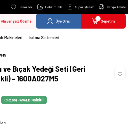
Favoriler
Hakkımızda
Siparişlerim
Kargo Takibi
Alışverişsiz Ödeme
Üye Girişi
Sepetim
k Makineleri
Isıtma Sistemleri
27M5
 ve Bıçak Yedeği Seti (Geri
dekli) - 1600A027M5
(%2,00)
HAVALE İNDİRİMİ
ları