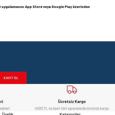
360 uygulamasını App Store veya Google Play üzerinden
KAYIT OL
ri
Ücretsiz Kargo
nekleri
4000 TL ve üzeri tüm siparişlerde ücretsiz kargo
Üyelik
Kategoriler