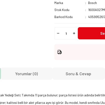
Marka
Bosch
Stok Kodu
1600A027M
Barkod Kodu
405995261
Se
Yorumlar (0)
Soru & Cevap
 Yedeği Seti; Takımda 11 parça bulunur; parça listesi ürün adında belirtilm
rer; kalitesi belli bir alet yıllarca aynı işi görür. Bu model, kendi sınıfında U