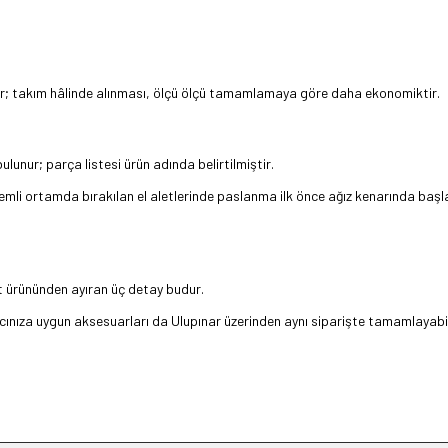
.
ftır; takım hâlinde alınması, ölçü ölçü tamamlamaya göre daha ekonomiktir.
lunur; parça listesi ürün adında belirtilmiştir.
emli ortamda bırakılan el aletlerinde paslanma ilk önce ağız kenarında başlar
et ürününden ayıran üç detay budur.
acınıza uygun aksesuarları da Ulupınar üzerinden aynı siparişte tamamlayabili