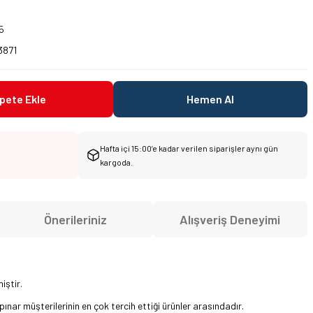
5
3871
pete Ekle
Hemen Al
Hafta içi 15:00’e kadar verilen siparişler aynı gün
kargoda.
Önerileriniz
Alışveriş Deneyimi
iştir.
lupınar müşterilerinin en çok tercih ettiği ürünler arasındadır.