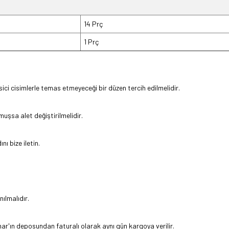
14 Prç
1 Prç
ci cisimlerle temas etmeyeceği bir düzen tercih edilmelidir.
lmuşsa alet değiştirilmelidir.
ı bize iletin.
nılmalıdır.
nar'ın deposundan faturalı olarak aynı gün kargoya verilir.