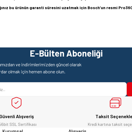
dığınız bu ürünün garanti süresini uzatmak için Bosch’un resmi Pro
z gördüğünüz noktaları öneri formunu kullanarak tarafımıza iletebilirsiniz.
Ürün hakkında henüz soru sorulmamış.
Bu ürüne ilk yorumu siz yapın!
E-Bülten Aboneliği
Yorum Yaz
Soru Sor
mızdan ve indirimlerimizden güncel olarak
rdar olmak için hemen abone olun.
Güvenli Alışveriş
Taksit Seçenekle
56bit SSL Sertifikası
Kredi kartına taksit seçe
Gönder
Kurumsal
Alışveriş