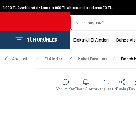
4.000 TL üzeri ücretsiz kargo, 4.000 TL altı siparişlerde kargo 70 TL.
TÜM ÜRÜNLER
Elektrikli El Aletleri
Bahçe Alet
Anasayfa
El Aletleri
Maket Bıçakları
Bosch M
Yorum Yaz
Fiyat Alarmı
Karşılaştır
Paylaş
Tav