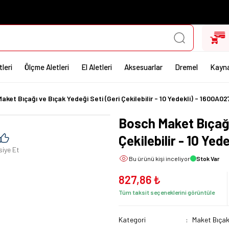
leri
Ölçme Aletleri
El Aletleri
Aksesuarlar
Dremel
Kayna
aket Bıçağı ve Bıçak Yedeği Seti (Geri Çekilebilir - 10 Yedekli) - 1600A0
Bosch Maket Bıçağı
Çekilebilir - 10 Ye
siye Et
Bu ürünü
kişi inceliyor
Stok Var
827,86 ₺
Tüm taksit seçeneklerini görüntüle
Kategori
Maket Bıçak