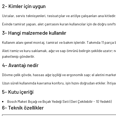
2- Kimler için uygun
Ustalar, servis teknisyenleri, tesisatçılar ve atölye çalışanları ana kitledir
Evinde tamirat yapan, alet çantasını kuran kullanıcılar için de doğru sını
3- Hangi malzemede kullanılır
Kullanım alanı genel montaj, tamirat ve bakım işleridir. Takımda 11 parça bu
Aleti temiz ve kuru saklamak, ağız ve sap ömrünü belirgin şekilde uzatır; n
paketlenip gönderilir.
4- Avantajı nedir
Dövme çelik gövde, hassas ağız işçiliği ve ergonomik sap; el aletini mark
Uzun süreli kullanımda kavrama konforu, işin hızını doğrudan etkiler. İhtiy
5- Kutu içeriği
Bosch Maket Bıçağı ve Bıçak Yedeği Seti (Geri Çekilebilir - 10 Yedekli)
6- Teknik özellikler