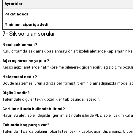
Ayrıntılar
Paket adedi
Minimum sipariş adedi
7- Sık sorulan sorular
Nasıl saklanmalı?
Kuru ortamda saklamak paslanmayı önler; izoleli aletlerde kaplamanın kesi
Ağzı aşınırsa ne yapılır?
Kesici ağızlı aletlerde hafif körelme bilenerek giderilebilir; ağız biçimi bozu
Malzemesi nedir?
Gövde malzemesi ürün adında belirtilmiştir; emin olamadığınızda model adın
Ölçüsü nedir?
Takımdaki ölçüler teknik özellikler tablosunda listelidir.
Gerilim altında kullanılabilir mi?
Hayır. Bu alet izoleli değildir; gerilim altındaki işlerde VDE izoleli takım kulla
Takımda kaç parça var?
Takımda 11 parça bulunur; ölçü listesi teknik tablodadır. Siparişiniz, Ulupı