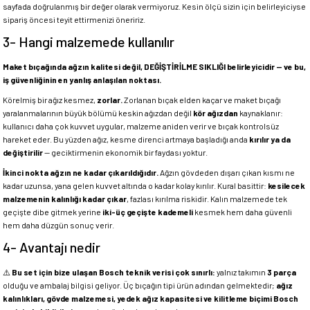
sayfada doğrulanmış bir değer olarak vermiyoruz. Kesin ölçü sizin için belirleyiciyse
sipariş öncesi teyit ettirmenizi öneririz.
3- Hangi malzemede kullanılır
Maket bıçağında ağzın kalitesi değil, DEĞİŞTİRİLME SIKLIĞI belirleyicidir — ve bu,
iş güvenliğinin en yanlış anlaşılan noktası.
Körelmiş bir ağız kesmez,
zorlar.
Zorlanan bıçak elden kaçar ve maket bıçağı
yaralanmalarının büyük bölümü keskin ağızdan değil
kör ağızdan
kaynaklanır:
kullanıcı daha çok kuvvet uygular, malzeme aniden verir ve bıçak kontrolsüz
hareket eder. Bu yüzden ağız, kesme direnci artmaya başladığı anda
kırılır ya da
değiştirilir
— geciktirmenin ekonomik bir faydası yoktur.
İkinci nokta ağzın ne kadar çıkarıldığıdır.
Ağzın gövdeden dışarı çıkan kısmı ne
kadar uzunsa, yana gelen kuvvet altında o kadar kolay kırılır. Kural basittir:
kesilecek
malzemenin kalınlığı kadar çıkar
, fazlası kırılma riskidir. Kalın malzemede tek
geçişte dibe gitmek yerine
iki-üç geçişte kademeli
kesmek hem daha güvenli
hem daha düzgün sonuç verir.
4- Avantajı nedir
⚠️
Bu set için bize ulaşan Bosch teknik verisi çok sınırlı:
yalnız takımın
3 parça
olduğu ve ambalaj bilgisi geliyor. Üç bıçağın tipi ürün adından gelmektedir;
ağız
kalınlıkları, gövde malzemesi, yedek ağız kapasitesi ve kilitleme biçimi Bosch