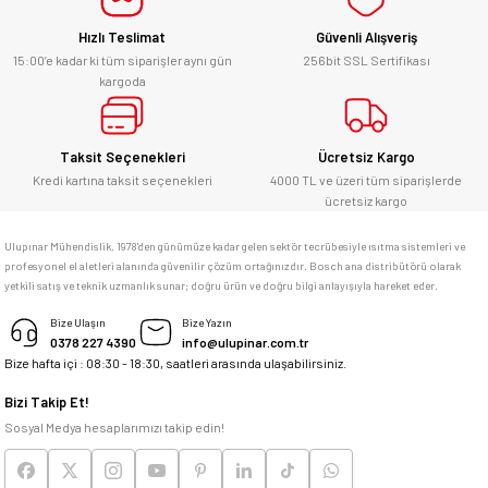
Hızlı Teslimat
Güvenli Alışveriş
Kesinlikle orjinal ürün, güvenerek
alabilirsiniz.
15:00’e kadar ki tüm siparişler aynı gün
256bit SSL Sertifikası
kargoda
E... Ü... | 10/06/2026
Gönder
Bosch marka alet alacaksam kesinlikle
Taksit Seçenekleri
Ücretsiz Kargo
adresim Ulupınar.com.tr
Kredi kartına taksit seçenekleri
4000 TL ve üzeri tüm siparişlerde
ücretsiz kargo
F... C... | 14/05/2026
Ulupınar Mühendislik, 1978'den günümüze kadar gelen sektör tecrübesiyle ısıtma sistemleri ve
profesyonel el aletleri alanında güvenilir çözüm ortağınızdır. Bosch ana distribütörü olarak
memnun kaldım
yetkili satış ve teknik uzmanlık sunar; doğru ürün ve doğru bilgi anlayışıyla hareket eder.
M... K... | 04/05/2026
Bize Ulaşın
Bize Yazın
0378 227 4390
info@ulupinar.com.tr
Bize hafta içi : 08:30 - 18:30, saatleri arasında ulaşabilirsiniz.
Deneyimini Paylaş
Bizi Takip Et!
Sosyal Medya hesaplarımızı takip edin!