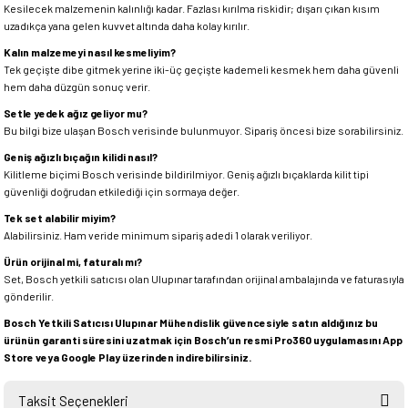
Kesilecek malzemenin kalınlığı kadar. Fazlası kırılma riskidir; dışarı çıkan kısım
uzadıkça yana gelen kuvvet altında daha kolay kırılır.
Kalın malzemeyi nasıl kesmeliyim?
Tek geçişte dibe gitmek yerine iki-üç geçişte kademeli kesmek hem daha güvenli
hem daha düzgün sonuç verir.
Setle yedek ağız geliyor mu?
Bu bilgi bize ulaşan Bosch verisinde bulunmuyor. Sipariş öncesi bize sorabilirsiniz.
Geniş ağızlı bıçağın kilidi nasıl?
Kilitleme biçimi Bosch verisinde bildirilmiyor. Geniş ağızlı bıçaklarda kilit tipi
güvenliği doğrudan etkilediği için sormaya değer.
Tek set alabilir miyim?
Alabilirsiniz. Ham veride minimum sipariş adedi 1 olarak veriliyor.
Ürün orijinal mi, faturalı mı?
Set, Bosch yetkili satıcısı olan Ulupınar tarafından orijinal ambalajında ve faturasıyla
gönderilir.
Bosch Yetkili Satıcısı Ulupınar Mühendislik güvencesiyle satın aldığınız bu
ürünün garanti süresini uzatmak için Bosch’un resmi Pro360 uygulamasını App
Store veya Google Play üzerinden indirebilirsiniz.
Taksit Seçenekleri