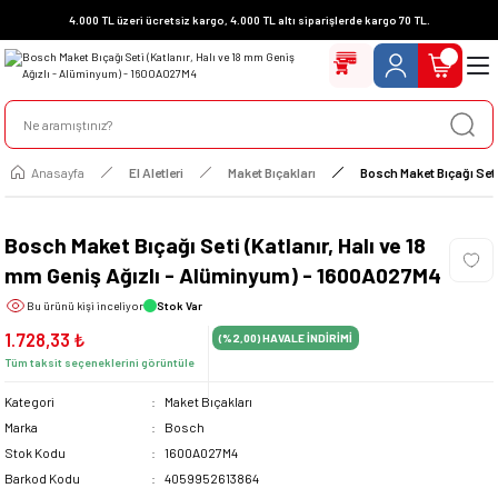
4.000 TL üzeri ücretsiz kargo, 4.000 TL altı siparişlerde kargo 70 TL.
Anasayfa
El Aletleri
Maket Bıçakları
Bosch Maket Bıçağı Seti
Bosch Maket Bıçağı Seti (Katlanır, Halı ve 18
mm Geniş Ağızlı - Alüminyum) - 1600A027M4
Bu ürünü
kişi inceliyor
Stok Var
1.728,33 ₺
(%2,00)
HAVALE İNDİRİMİ
Tüm taksit seçeneklerini görüntüle
Kategori
Maket Bıçakları
Marka
Bosch
Stok Kodu
1600A027M4
Barkod Kodu
4059952613864