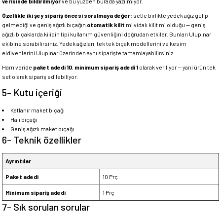
verisinde bildirilmiyor
ve bu yüzden burada yazılmıyor.
Özellikle iki şey sipariş öncesi sorulmaya değer:
setle birlikte yedek ağız gelip
gelmediği ve geniş ağızlı bıçağın
otomatik kilit
mi vidalı kilit mi olduğu — geniş
ağızlı bıçaklarda kilidin tipi kullanım güvenliğini doğrudan etkiler. Bunları Ulupınar
ekibine sorabilirsiniz. Yedek ağızları, tek tek bıçak modellerini ve kesim
eldivenlerini Ulupınar üzerinden aynı siparişte tamamlayabilirsiniz.
Ham veride
paket adedi 10
,
minimum sipariş adedi 1
olarak veriliyor — yani ürün tek
set olarak sipariş edilebiliyor.
5- Kutu içeriği
Katlanır maket bıçağı
Halı bıçağı
Geniş ağızlı maket bıçağı
6- Teknik özellikler
Ayrıntılar
Paket adedi
10 Prç
Minimum sipariş adedi
1 Prç
7- Sık sorulan sorular