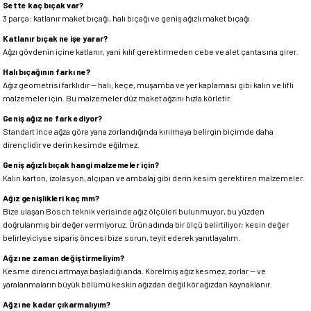
Sette kaç bıçak var?
3 parça: katlanır maket bıçağı, halı bıçağı ve geniş ağızlı maket bıçağı.
Katlanır bıçak ne işe yarar?
Ağzı gövdenin içine katlanır, yani kılıf gerektirmeden cebe ve alet çantasına girer.
Halı bıçağının farkı ne?
Ağız geometrisi farklıdır — halı, keçe, muşamba ve yer kaplaması gibi kalın ve lifli
malzemeler için. Bu malzemeler düz maket ağzını hızla körletir.
Geniş ağız ne fark ediyor?
Standart ince ağza göre yana zorlandığında kırılmaya belirgin biçimde daha
dirençlidir ve derin kesimde eğilmez.
Geniş ağızlı bıçak hangi malzemeler için?
Kalın karton, izolasyon, alçıpan ve ambalaj gibi derin kesim gerektiren malzemeler.
Ağız genişlikleri kaç mm?
Bize ulaşan Bosch teknik verisinde ağız ölçüleri bulunmuyor, bu yüzden
doğrulanmış bir değer vermiyoruz. Ürün adında bir ölçü belirtiliyor; kesin değer
belirleyiciyse sipariş öncesi bize sorun, teyit ederek yanıtlayalım.
Ağzı ne zaman değiştirmeliyim?
Kesme direnci artmaya başladığı anda. Körelmiş ağız kesmez, zorlar — ve
yaralanmaların büyük bölümü keskin ağızdan değil kör ağızdan kaynaklanır.
Ağzı ne kadar çıkarmalıyım?