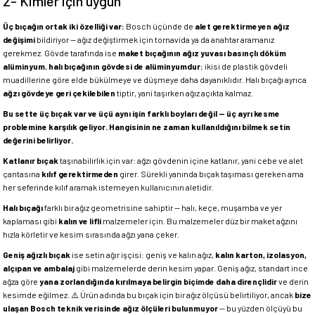
2- Kimler için uygun
Üç bıçağın ortak iki özelliği var:
Bosch üçünde de
alet gerektirmeyen ağız
değişimi
bildiriyor — ağız değiştirmek için tornavida ya da anahtar aramanız
gerekmez. Gövde tarafında ise
maket bıçağının ağız yuvası basınçlı döküm
alüminyum
,
halı bıçağının gövdesi de alüminyumdur
; ikisi de plastik gövdeli
muadillerine göre elde bükülmeye ve düşmeye daha dayanıklıdır. Halı bıçağı ayrıca
ağzı gövdeye geri çekilebilen
tiptir, yani taşırken ağız açıkta kalmaz.
Bu sette üç bıçak var ve üçü aynı işin farklı boyları değil — üç ayrı kesme
problemine karşılık geliyor. Hangisinin ne zaman kullanıldığını bilmek setin
değerini belirliyor.
Katlanır bıçak
taşınabilirlik için var: ağzı gövdenin içine katlanır, yani cebe ve alet
çantasına
kılıf gerektirmeden
girer. Sürekli yanında bıçak taşıması gereken ama
her seferinde kılıf aramak istemeyen kullanıcının aletidir.
Halı bıçağı
farklı bir ağız geometrisine sahiptir — halı, keçe, muşamba ve yer
kaplaması gibi
kalın ve lifli
malzemeler için. Bu malzemeler düz bir maket ağzını
hızla körletir ve kesim sırasında ağzı yana çeker.
Geniş ağızlı bıçak
ise setin ağır işçisi: geniş ve kalın ağız,
kalın karton, izolasyon,
alçıpan ve ambalaj
gibi malzemelerde derin kesim yapar. Geniş ağız, standart ince
ağza göre
yana zorlandığında kırılmaya belirgin biçimde daha dirençlidir
ve derin
kesimde eğilmez. ⚠️ Ürün adında bu bıçak için bir ağız ölçüsü belirtiliyor, ancak
bize
ulaşan Bosch teknik verisinde ağız ölçüleri bulunmuyor
— bu yüzden ölçüyü bu