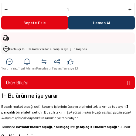
Sepete Ekle
Hemen Al
Hafta içi 15:00’e kadar verilen siparişler aynı gün kargoda.
Yorum Yaz
Fiyat Alarmı
Karşılaştır
Paylaş
Tavsiye Et
Ürün Bilgisi
1- Bu ürün ne işe yarar
Bosch maket bıçağı seti, kesme işlerinin üç ayrı biçimini tek takımda toplayan
3
parçalık
bir el aleti setidir. Bosch takımı
"çok yönlü maket bıçağı setleri: profesyonel
kullanım için çok dayanıklı tasarım"
diye tanımlıyor.
Takımda
katlanır maket bıçağı
,
halı bıçağı
ve
geniş ağızlı maket bıçağı
bulunur.