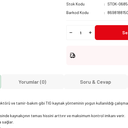
Stok Kodu
STOK-0685
Barkod Kodu
869818815
Se
Yorumlar (0)
Soru & Cevap
törü ve tamir-bakım gibi TIG kaynak yönteminin yogun kullanıldığı çalışma 
inde kaynakçının temas hissini arttırır ve maksimum kontrol imkanı verir.
 sağlar.