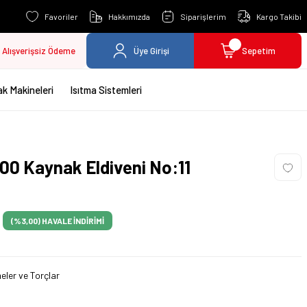
Favoriler
Hakkımızda
Siparişlerim
Kargo Takibi
Alışverişsiz Ödeme
Üye Girişi
Sepetim
k Makineleri
Isıtma Sistemleri
0 Kaynak Eldiveni No:11
(%3,00)
HAVALE İNDİRİMİ
eler ve Torçlar
d