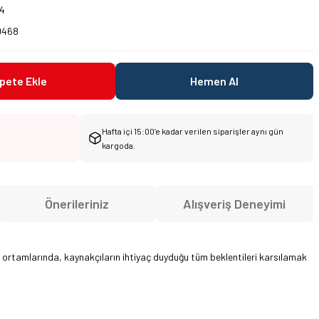
4
0468
pete Ekle
Hemen Al
Hafta içi 15:00’e kadar verilen siparişler aynı gün
kargoda.
Önerileriniz
Alışveriş Deneyimi
ortamlarında, kaynakçıların ihtiyaç duyduğu tüm beklentileri karsılamak