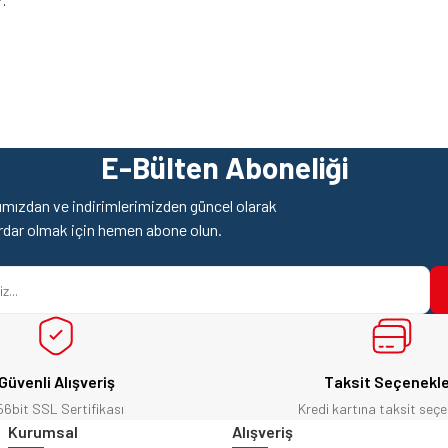
.
z gördüğünüz noktaları öneri formunu kullanarak tarafımıza iletebilirsiniz.
Ürün hakkında henüz soru sorulmamış.
Bu ürüne ilk yorumu siz yapın!
E-Bülten Aboneliği
Yorum Yaz
Soru Sor
mızdan ve indirimlerimizden güncel olarak
rdar olmak için hemen abone olun.
Güvenli Alışveriş
Taksit Seçenekle
56bit SSL Sertifikası
Kredi kartına taksit seçe
Gönder
Kurumsal
Alışveriş