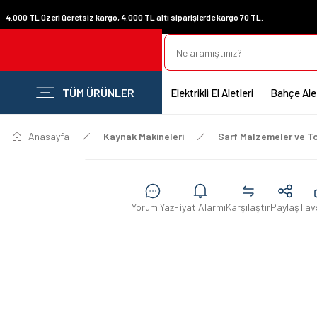
4.000 TL üzeri ücretsiz kargo, 4.000 TL altı siparişlerde kargo 70 TL.
TÜM ÜRÜNLER
Elektrikli El Aletleri
Bahçe Alet
Anasayfa
Kaynak Makineleri
Sarf Malzemeler ve To
Yorum Yaz
Fiyat Alarmı
Karşılaştır
Paylaş
Tav