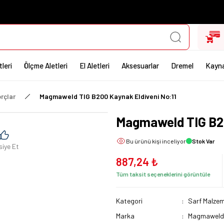
leri
Ölçme Aletleri
El Aletleri
Aksesuarlar
Dremel
Kayna
rçlar
Magmaweld TIG B200 Kaynak Eldiveni No:11
Magmaweld TIG B20
Bu ürünü
kişi inceliyor
Stok Var
siye Et
887,24 ₺
Tüm taksit seçeneklerini görüntüle
Kategori
Sarf Malzem
Marka
Magmawel