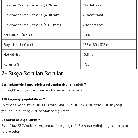
Elektrod Yakma Becerisi (3,25 mm)
47 adet/saat
Elektrod Yakma Becerisi (4,00 mm)
40 adet/saat
Elektrod Yakma Becerisi (5,00 mm)
28 adet/saat
EN 60974-1 (I/X%)
200/14
Boyutlar (U x G x Y)
467 x 160 x 312 mm
Net Ağırlık
10,5 kg
Koruma Sınıfı
IP23
7- Sıkça Sorulan Sorular
Bu makineyle hangi elektrod çapları kullanılabilir?
1,60-4,00 mm çaplı rutil ve bazik elektrodlarla çalışır.
TIG kaynağı yapılabilir mi?
Evet, opsiyonel musluklu TIG torcuyla (LAVA TIG 17V-4) sürterek TIG kaynağı
yapılabilir; bu torç kutuda standart çıkmaz.
Jeneratörle çalışır mı?
Evet, 1 faz 230V şebeke ve jeneratörle çalışır; %15'e kadar voltaj dalgalanmasını
tolere eder.