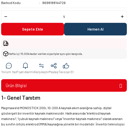
Barkod Kodu
8698188144726
Sepete Ekle
Hemen Al
Hafta içi 15:00’e kadar verilen siparişler aynı gün kargoda.
Yorum Yaz
Fiyat Alarmı
Karşılaştır
Paylaş
Tavsiye Et
Ürün Bilgisi
1- Genel Tanıtım
Magmaweld MONOSTICK 200i, 10-200 A kaynak akım aralığına sahip, dijital
göstergeli bir invertör kaynak makinesidir. Halk arasında "elektrod kaynak
makinesi", "çubuk kaynak makinesi" veya "inverter kaynak makinesi" olarak aranan
bu sınıfın örtülü elektrod (MMA) kaynağına yönelik bir modelidir. İnvertör teknolojisi