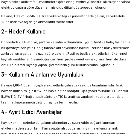
sayesinde klasik trafolu makinelere göre enerji verimi yüksektir; akım ayar skalası
elektrod çapına göre düzenlenmiş olup dijital göstergeden okunur.
Makine, 1 faz 230V-50/60 Hz şebeke voltajı ve jeneratörlerle çalışır; şebekedeki
%15'e kadar voltaj dalgalanmalarını tolere eder.
2- Hedef Kullanıcı
Monostick 200i; atölye, şantiye ve saha kullanımına uygun, hafif ve kolay taşınabilir
bir gövdeye sahiptir. Geniş taban alanı sayesinde iskele üzerinde kolay devrilmez,
zorlu çalışma şartlarına uzun süre dayanır. Rutil ve bazik elektrotlarla mükemmel
kaynak karakteristiği sunduğundan hem profesyonel kaynakçıların hem de düzenli
örtülü elektrod kaynağı yapan işletmelerin günlük kullanımına uygundur.
3- Kullanım Alanları ve Uyumluluk
Makine 1,60-4,00 mm çaplı elektrodlarla çalışacak şekilde tasarlanmıştır. Açık
havada kullanım için IP23 koruma sınıfına sahiptir. Opsiyonel musluklu TIG torcu
(LAVA TIG 17V-4) bağlanarak sürterek TIG kaynağı da yapılabilir; bu torç standart
teslimat kapsamında değildir, ayrıca temin edilir.
4- Ayırt Edici Avantajlar
Kaynak akımı, şebeke dalgalanmalarından ve uzun kablo bağlantılarından
etkilenmeden stabil kalır. Fan soğutmalı gövde, aşırı ısınmaya karşı termik
korumaya sahiptir. Ulupınar güvencesiyle faturalı olarak aynı gün kargoya verilir;