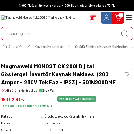
4.000 TL üzeri ücretsiz kargo, 4.000 TL altı siparişlerde kargo 70 TL.
Anasayfa
Kaynak Makineleri
Örtülü Elektrod Kaynak Makineleri
Magmaweld MONOSTICK 200i Dijital
Göstergeli İnvertör Kaynak Makinesi (200
Amper - 230V Tek Faz - IP23) - 501N200DMF
Bu ürünü
kişi inceliyor
Stok Var
15.012,61 ₺
(%3,00)
HAVALE İNDİRİMİ
Tüm taksit seçeneklerini görüntüle
Kategori
Örtülü Elektrod Kaynak Makineleri
Marka
Magmaweld
Stok Kodu
STK-55009