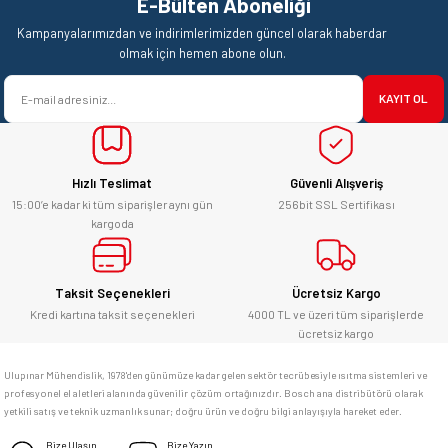
E-Bülten Aboneliği
Ürün resmi kalitesiz, bozuk veya görüntülenemiyor.
Mehmet Kendi | 18/06/2026
Kampanyalarımızdan ve indirimlerimizden güncel olarak haberdar
Ürün açıklamasında eksik bilgiler bulunuyor.
olmak için hemen abone olun.
satışı ve alış veriş deneyimi gayet
Ürün bilgilerinde hatalar bulunuyor.
başarılı. hayırlı işler. teşekkürler.
KAYIT OL
Ürün fiyatı diğer sitelerden daha pahalı.
yücel çağatay uzun | 12/06/2026
Bu ürüne benzer farklı alternatifler olmalı.
Hızlı Teslimat
Güvenli Alışveriş
Kesinlikle orjinal ürün, güvenerek
alabilirsiniz.
15:00’e kadar ki tüm siparişler aynı gün
256bit SSL Sertifikası
kargoda
E... Ü... | 10/06/2026
Gönder
Bosch marka alet alacaksam kesinlikle
Taksit Seçenekleri
Ücretsiz Kargo
adresim Ulupınar.com.tr
Kredi kartına taksit seçenekleri
4000 TL ve üzeri tüm siparişlerde
ücretsiz kargo
F... C... | 14/05/2026
Ulupınar Mühendislik, 1978'den günümüze kadar gelen sektör tecrübesiyle ısıtma sistemleri ve
profesyonel el aletleri alanında güvenilir çözüm ortağınızdır. Bosch ana distribütörü olarak
memnun kaldım
yetkili satış ve teknik uzmanlık sunar; doğru ürün ve doğru bilgi anlayışıyla hareket eder.
M... K... | 04/05/2026
Bize Ulaşın
Bize Yazın