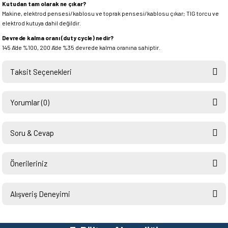
Kutudan tam olarak ne çıkar?
Makine, elektrod pensesi/kablosu ve toprak pensesi/kablosu çıkar; TIG torcu ve
elektrod kutuya dahil değildir.
Devrede kalma oranı (duty cycle) nedir?
145 A'de %100, 200 A'de %35 devrede kalma oranına sahiptir.
Taksit Seçenekleri
Yorumlar (0)
Soru & Cevap
Bu ürüne ilk yorumu siz yapın!
Önerileriniz
Ürün hakkında henüz soru sorulmamış.
Yorum Yaz
Bu ürünün fiyat bilgisi, resim, ürün açıklamalarında ve diğer konularda
yetersiz gördüğünüz noktaları öneri formunu kullanarak tarafımıza
Alışveriş Deneyimi
Soru Sor
iletebilirsiniz.
Görüş ve önerileriniz için teşekkür ederiz.
Hızlı ve sorunsuz bir alışveriş.
Teşekkürler.