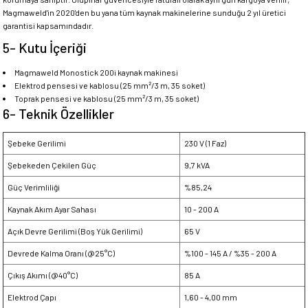
Magmaweld'in 2020'den bu yana tüm kaynak makinelerine sunduğu 2 yıl üretici
garantisi kapsamındadır.
5- Kutu İçeriği
Magmaweld Monostick 200i kaynak makinesi
Elektrod pensesi ve kablosu (25 mm²/3 m, 35 soket)
Toprak pensesi ve kablosu (25 mm²/3 m, 35 soket)
6- Teknik Özellikler
Şebeke Gerilimi
230 V (1 Faz)
Şebekeden Çekilen Güç
9,7 kVA
Güç Verimliliği
%85,24
Kaynak Akım Ayar Sahası
10 - 200 A
Açık Devre Gerilimi (Boş Yük Gerilimi)
65 V
Devrede Kalma Oranı (@25°C)
%100 - 145 A / %35 - 200 A
Çıkış Akımı (@40°C)
85 A
Elektrod Çapı
1,60 - 4,00 mm