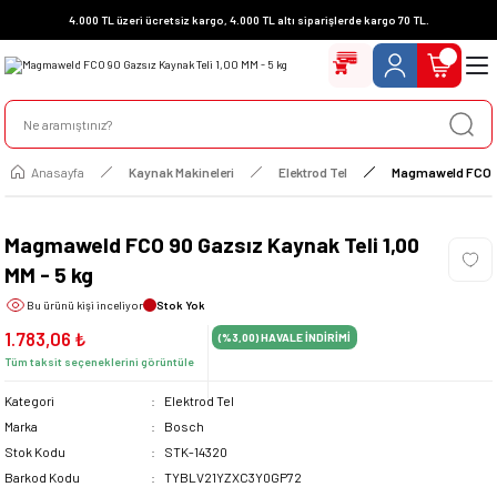
4.000 TL üzeri ücretsiz kargo, 4.000 TL altı siparişlerde kargo 70 TL.
Anasayfa
Kaynak Makineleri
Elektrod Tel
Magmaweld FCO 90
Magmaweld FCO 90 Gazsız Kaynak Teli 1,00
MM - 5 kg
Bu ürünü
kişi inceliyor
Stok Yok
1.783,06 ₺
(%3,00)
HAVALE İNDİRİMİ
Tüm taksit seçeneklerini görüntüle
Kategori
Elektrod Tel
Marka
Bosch
Stok Kodu
STK-14320
Barkod Kodu
TYBLV21YZXC3Y0GP72