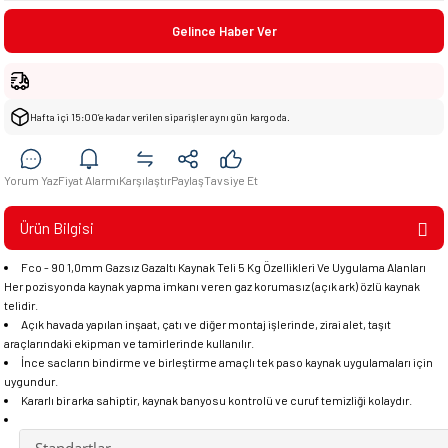
Gelince Haber Ver
Hafta içi 15:00’e kadar verilen siparişler aynı gün kargoda.
Yorum Yaz
Fiyat Alarmı
Karşılaştır
Paylaş
Tavsiye Et
Ürün Bilgisi
Fco - 90 1,0mm Gazsız Gazaltı Kaynak Teli 5 Kg Özellikleri Ve Uygulama Alanları
Her pozisyonda kaynak yapma imkanı veren gaz korumasız (açık ark) özlü kaynak
telidir.
Açık havada yapılan inşaat, çatı ve diğer montaj işlerinde, zirai alet, taşıt
araçlarındaki ekipman ve tamirlerinde kullanılır.
İnce sacların bindirme ve birleştirme amaçlı tek paso kaynak uygulamaları için
uygundur.
Kararlı bir arka sahiptir, kaynak banyosu kontrolü ve curuf temizliği kolaydır.