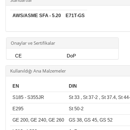
Standartlar
AWS/ASME SFA - 5.20
E71T-GS
Onaylar ve Sertifikalar
CE
DoP
Kullanıldığı Ana Malzemeler
EN
DIN
S185 - S355JR
St 33 , St 37-2 , St 37.4, St 44
E295
St 50-2
GE 200, GE 240, GE 260
GS 38, GS 45, GS 52