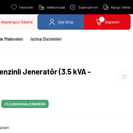
Favoriler
Hakkımızda
Siparişlerim
Kargo Takibi
Alışverişsiz Ödeme
Üye Girişi
Sepetim
k Makineleri
Isıtma Sistemleri
zinli Jeneratör (3.5 kVA -
(%2,00)
HAVALE İNDİRİMİ
ünleri