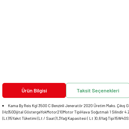
Ürün Bilgisi
Taksit Seçenekleri
Kama By Reis Kgl 3500 C Benzinli Jeneratör 2020 Üretim Maks. Çıkış G
(Hz)50Dijital GöstergeYokMotor210Motor TipiHava Soğutmalı 1 Silindir 4 Z
(Lt)15Yakıt Tüketimi (Lt / Saat)1,3Yağ Kapasitesi ( Lt )0,6Yağ Tipi15W