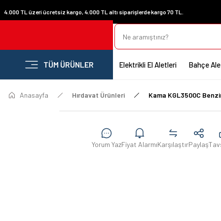
4.000 TL üzeri ücretsiz kargo, 4.000 TL altı siparişlerde kargo 70 TL.
TÜM ÜRÜNLER
Elektrikli El Aletleri
Bahçe Alet
Anasayfa
Hırdavat Ürünleri
Kama KGL3500C Benzinli
Yorum Yaz
Fiyat Alarmı
Karşılaştır
Paylaş
Tav