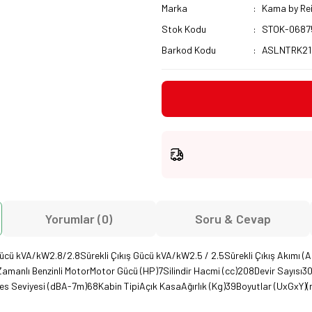
Marka
Kama by Re
Stok Kodu
STOK-0687
Barkod Kodu
ASLNTRK21
Yorumlar (0)
Soru & Cevap
ücü kVA/kW2.8/2.8Sürekli Çıkış Gücü kVA/kW2.5 / 2.5Sürekli Çıkış Akımı (A
amanlı Benzinli MotorMotor Gücü (HP)7Silindir Hacmi (cc)208Devir Sayısı30
40Ses Seviyesi (dBA-7m)68Kabin TipiAçık KasaAğırlık (Kg)39Boyutlar (UxGx