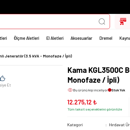
leri
Ölçme Aletleri
El Aletleri
Aksesuarlar
Dremel
Kayna
 Jeneratör (3.5 kVA - Monofaze / İpli)
Kama KGL3500C Ben
Monofaze / İpli)
siye Et
Bu ürünü
kişi inceliyor
Stok Yok
12.275,12 ₺
Tüm taksit seçeneklerini görüntüle
Kategori
Hırdavat Ür