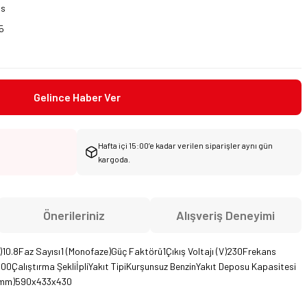
is
5
Gelince Haber Ver
Hafta içi 15:00’e kadar verilen siparişler aynı gün
kargoda.
Önerileriniz
Alışveriş Deneyimi
)10.8Faz Sayısı1 (Monofaze)Güç Faktörü1Çıkış Voltajı (V)230Frekans
00Çalıştırma ŞekliİpliYakıt TipiKurşunsuz BenzinYakıt Deposu Kapasitesi
Y)(mm)590x433x430