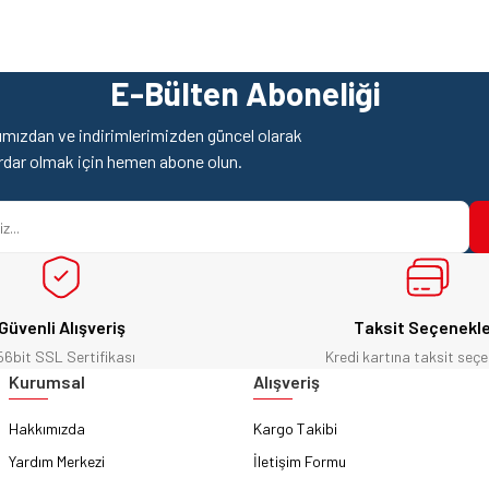
z gördüğünüz noktaları öneri formunu kullanarak tarafımıza iletebilirsiniz.
Ürün hakkında henüz soru sorulmamış.
Bu ürüne ilk yorumu siz yapın!
E-Bülten Aboneliği
Yorum Yaz
Soru Sor
mızdan ve indirimlerimizden güncel olarak
rdar olmak için hemen abone olun.
Güvenli Alışveriş
Taksit Seçenekle
56bit SSL Sertifikası
Kredi kartına taksit seçe
Gönder
Kurumsal
Alışveriş
Hakkımızda
Kargo Takibi
Yardım Merkezi
İletişim Formu